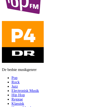
De bedste musikgenrer
Pop
Rock
Jazz
Electronisk Musik
Hip Hop
Reggae
Klassisk