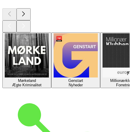
Mørkeland
Genstart
Millionærklu
Ægte Kriminalitet
Nyheder
Forretnin