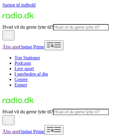
Spring til indhold
Hvad vil du gerne lytte til?
Åbn app
Opdag Prime
Top Stationer
Podcasts
Live sport
I nærheden af dig
Genrer
Emner
Hvad vil du gerne lytte til?
Åbn app
Opdag Prime