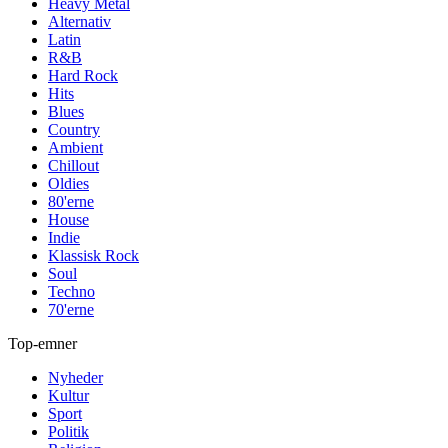
Heavy Metal
Alternativ
Latin
R&B
Hard Rock
Hits
Blues
Country
Ambient
Chillout
Oldies
80'erne
House
Indie
Klassisk Rock
Soul
Techno
70'erne
Top-emner
Nyheder
Kultur
Sport
Politik