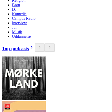
Religion
Børn
DJ
Komedie
Campus Radio
Interview
Jul
Musik
Uddannelse
Top podcasts