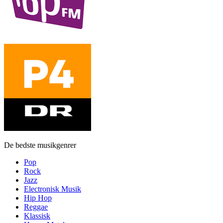
De bedste musikgenrer
Pop
Rock
Jazz
Electronisk Musik
Hip Hop
Reggae
Klassisk