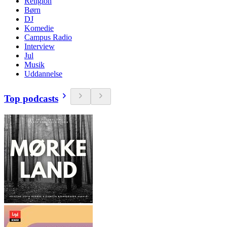
Religion
Børn
DJ
Komedie
Campus Radio
Interview
Jul
Musik
Uddannelse
Top podcasts