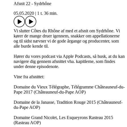
Afsnit 22 - Sydrhône
05.05.2020
|
1 t. 36 min.
Vi slutter Côtes du Rhône af med et afsnit om Sydrhône. Vi
kører de mange druer igennem, snakker om appellationerne
og til sidst nævner vi de gode årgange og producenter, som
alle burde kende til.
Hører du vores podcast via Apple Podcasts, så husk, at du kan
navigere dig gennem afsnittet vha. kapitlerne, som findes
under denne episodenote.
Vine fra afsnittet:
Domaine du Vieux Télégraphe, Télégramme Châteauneuf-du-
Pape 2017 (Châteauneuf-du-Pape AOP)
Domaine de la Janasse, Tradition Rouge 2015 (Châteauneuf-
du-Pape AOP)
Domaine Grand Nicolet, Les Esqueyrons Rasteau 2015
(Rasteau AOP)