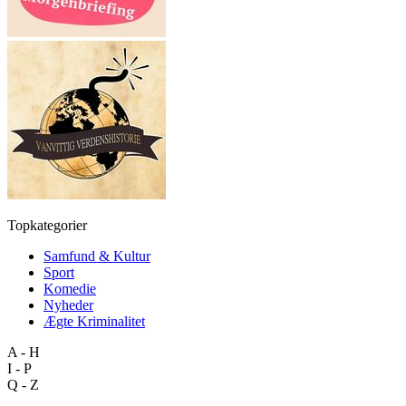
Topkategorier
Samfund & Kultur
Sport
Komedie
Nyheder
Ægte Kriminalitet
A - H
I - P
Q - Z