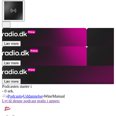
Lær mere
Lær mere
Lær mere
Podcasten starter i
- 0 sek.
Podcasts
Uddannelse
WineManual
Lyt til denne podcast gratis i appen: