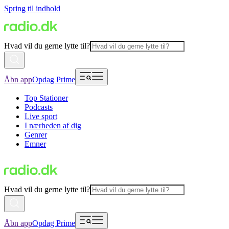
Spring til indhold
Hvad vil du gerne lytte til?
Åbn app
Opdag Prime
Top Stationer
Podcasts
Live sport
I nærheden af dig
Genrer
Emner
Hvad vil du gerne lytte til?
Åbn app
Opdag Prime