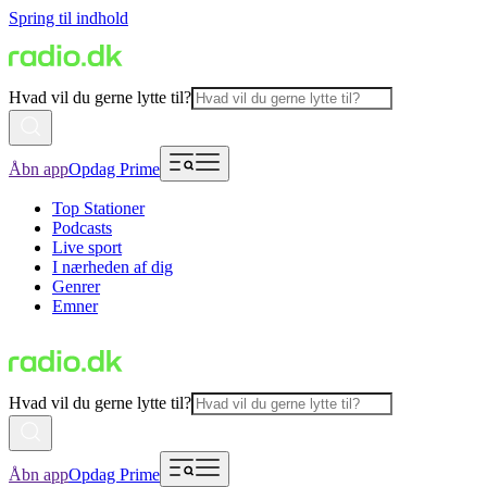
Spring til indhold
Hvad vil du gerne lytte til?
Åbn app
Opdag Prime
Top Stationer
Podcasts
Live sport
I nærheden af dig
Genrer
Emner
Hvad vil du gerne lytte til?
Åbn app
Opdag Prime