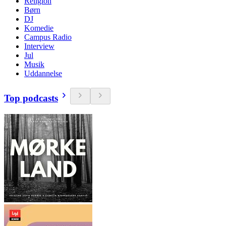
Religion
Børn
DJ
Komedie
Campus Radio
Interview
Jul
Musik
Uddannelse
Top podcasts