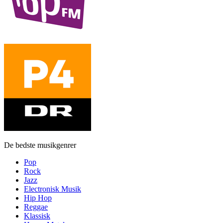
De bedste musikgenrer
Pop
Rock
Jazz
Electronisk Musik
Hip Hop
Reggae
Klassisk