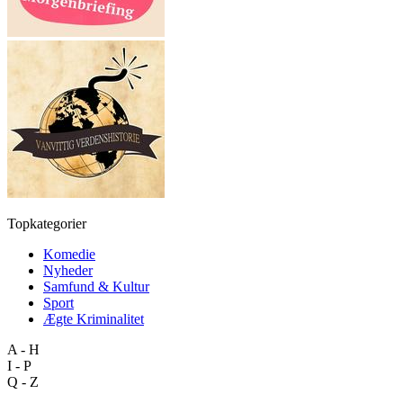
Topkategorier
Komedie
Nyheder
Samfund & Kultur
Sport
Ægte Kriminalitet
A - H
I - P
Q - Z