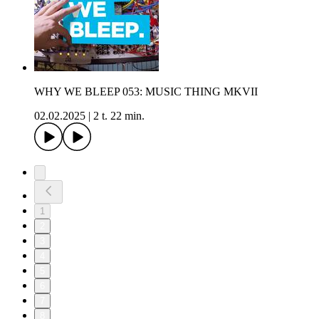
WHY WE BLEEP 053: MUSIC THING MKVII
02.02.2025
|
2 t. 22 min.
1
2
3
4
5
6
7
8