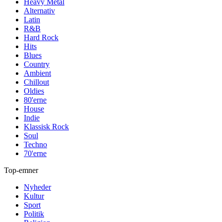
Heavy Metal
Alternativ
Latin
R&B
Hard Rock
Hits
Blues
Country
Ambient
Chillout
Oldies
80'erne
House
Indie
Klassisk Rock
Soul
Techno
70'erne
Top-emner
Nyheder
Kultur
Sport
Politik