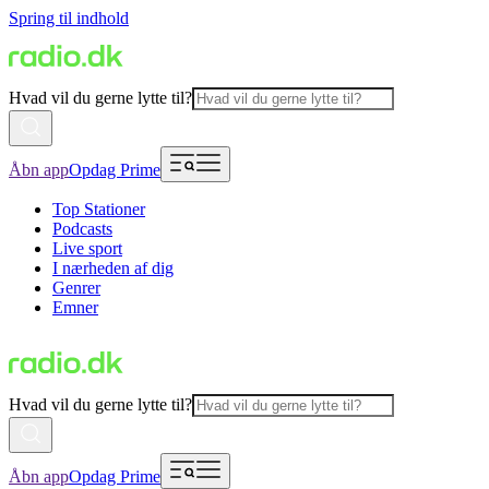
Spring til indhold
Hvad vil du gerne lytte til?
Åbn app
Opdag Prime
Top Stationer
Podcasts
Live sport
I nærheden af dig
Genrer
Emner
Hvad vil du gerne lytte til?
Åbn app
Opdag Prime