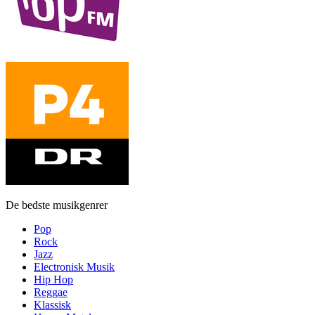
De bedste musikgenrer
Pop
Rock
Jazz
Electronisk Musik
Hip Hop
Reggae
Klassisk