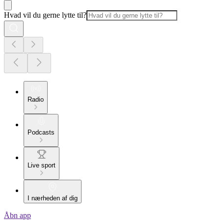
Hvad vil du gerne lytte til?
Radio
Podcasts
Live sport
I nærheden af dig
Åbn app