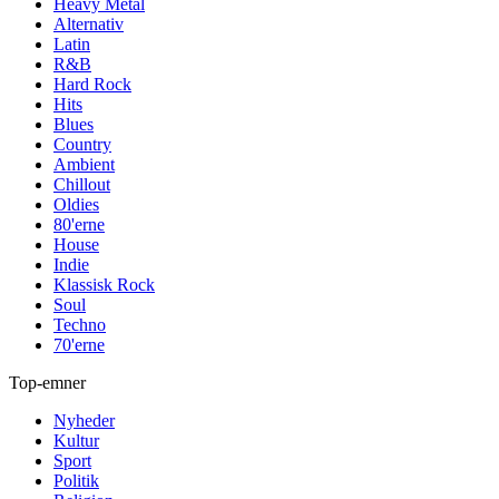
Heavy Metal
Alternativ
Latin
R&B
Hard Rock
Hits
Blues
Country
Ambient
Chillout
Oldies
80'erne
House
Indie
Klassisk Rock
Soul
Techno
70'erne
Top-emner
Nyheder
Kultur
Sport
Politik