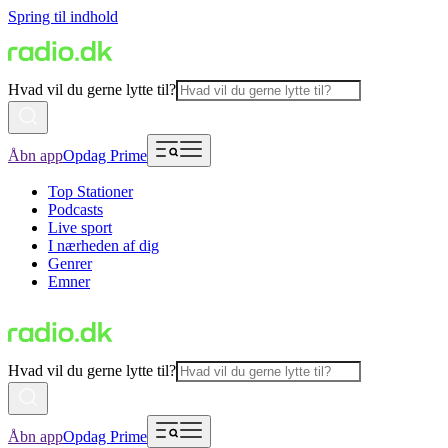
Spring til indhold
Hvad vil du gerne lytte til?
Åbn app
Opdag Prime
Top Stationer
Podcasts
Live sport
I nærheden af dig
Genrer
Emner
Hvad vil du gerne lytte til?
Åbn app
Opdag Prime