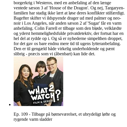
borgerkrig i Westeros, med en anbefaling af den længe
ventede sæson 3 af 'House of the Dragon'. Og nej, Targaryen-
familien har stadig ikke lært at løse deres konflikter stilfærdigt.
Bagefter skifter vi ildspyende drager ud med palmer og neo-
noir i Los Angeles, når anden sæson 2 af 'Sugar' får en varm
anbefaling. Colin Farrell er tilbage som den bløde, velklædte
og yderst hemmelighedsfulde privatdetektiv, der fortsat har en
hel del at rydde op i. Og så er nyhederne simpelthen droppet,
for det gav os bare endnu mere tid til ugens lytteranbefaling.
Den er til gengæld både virkelig underholdende og pænt
slibrig - præcis som vi (åbenbart) kan lide det.
Ep. 109 - Tilbage på børneværelset, et ubrydeligt løfte og
rygende varm sladder