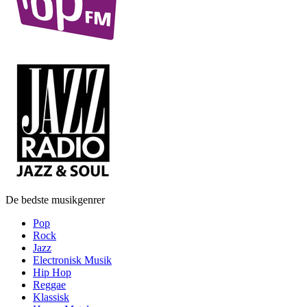
De bedste musikgenrer
Pop
Rock
Jazz
Electronisk Musik
Hip Hop
Reggae
Klassisk