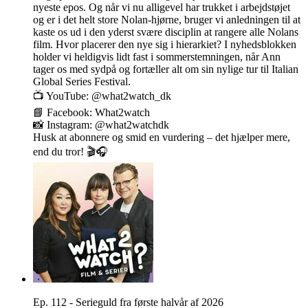
nyeste epos. Og når vi nu alligevel har trukket i arbejdstøjet
og er i det helt store Nolan-hjørne, bruger vi anledningen til at
kaste os ud i den yderst svære disciplin at rangere alle Nolans
film. Hvor placerer den nye sig i hierarkiet? I nyhedsblokken
holder vi heldigvis lidt fast i sommerstemningen, når Ann
tager os med sydpå og fortæller alt om sin nylige tur til Italian
Global Series Festival.
📺 YouTube: @what2watch_dk
📘 Facebook: What2watch
📸 Instagram: @what2watchdk
Husk at abonnere og smid en vurdering – det hjælper mere,
end du tror! 🎬🎧
Ep. 112 - Serieguld fra første halvår af 2026