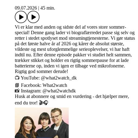
09.07.2026
|
45 min.
Vi er klar med anden og sidste del af vores store sommer-
special! Denne gang lader vi biograflærredet passe sig selv og
retter i stedet spotlyset mod streamingtjenesterne. Vi gør status
på det første halve år af 2026 og kårer de absolut største,
vildeste og mest uforglemmelige serieoplevelser, vi har haft
indtil nu. Efter denne episode pakker vi studiet helt sammen,
trækker stikket og holder en rigtig sommerpause for at lade
batterierne op, inden vi igen er tilbage ved mikrofonerne.
Rigtig god sommer derude!
📺 YouTube: @what2watch_dk
📘 Facebook: What2watch
📸 Instagram: @what2watchdk
Husk at abonnere og smid en vurdering - det hjælper mere,
end du tror! 🎬🎧