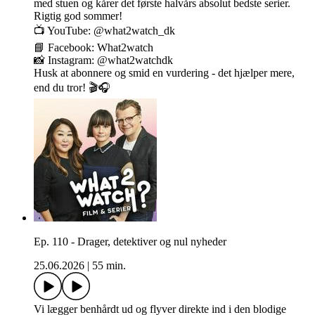
med stuen og kårer det første halvårs absolut bedste serier.
Rigtig god sommer!
📺 YouTube: @what2watch_dk
📘 Facebook: What2watch
📸 Instagram: @what2watchdk
Husk at abonnere og smid en vurdering - det hjælper mere,
end du tror! 🎬🎧
Ep. 110 - Drager, detektiver og nul nyheder
25.06.2026
|
55 min.
Vi lægger benhårdt ud og flyver direkte ind i den blodige