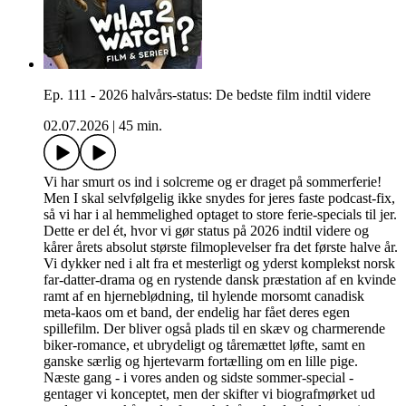
Ep. 111 - 2026 halvårs-status: De bedste film indtil videre
02.07.2026
|
45 min.
Vi har smurt os ind i solcreme og er draget på sommerferie!
Men I skal selvfølgelig ikke snydes for jeres faste podcast-fix,
så vi har i al hemmelighed optaget to store ferie-specials til jer.
Dette er del ét, hvor vi gør status på 2026 indtil videre og
kårer årets absolut største filmoplevelser fra det første halve år.
Vi dykker ned i alt fra et mesterligt og yderst komplekst norsk
far-datter-drama og en rystende dansk præstation af en kvinde
ramt af en hjerneblødning, til hylende morsomt canadisk
meta-kaos om et band, der endelig har fået deres egen
spillefilm. Der bliver også plads til en skæv og charmerende
biker-romance, et ubrydeligt og tåremættet løfte, samt en
ganske særlig og hjertevarm fortælling om en lille pige.
Næste gang - i vores anden og sidste sommer-special -
gentager vi konceptet, men der skifter vi biografmørket ud