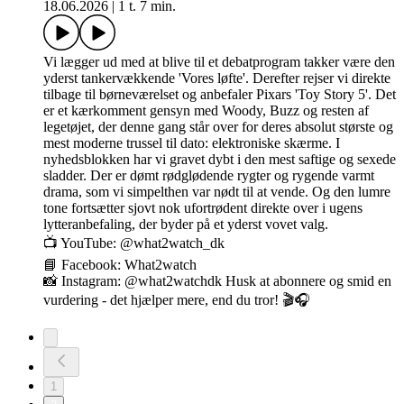
18.06.2026
|
1 t. 7 min.
Vi lægger ud med at blive til et debatprogram takker være den
yderst tankervækkende 'Vores løfte'. Derefter rejser vi direkte
tilbage til børneværelset og anbefaler Pixars 'Toy Story 5'. Det
er et kærkomment gensyn med Woody, Buzz og resten af
legetøjet, der denne gang står over for deres absolut største og
mest moderne trussel til dato: elektroniske skærme. I
nyhedsblokken har vi gravet dybt i den mest saftige og sexede
sladder. Der er dømt rødglødende rygter og rygende varmt
drama, som vi simpelthen var nødt til at vende. Og den lumre
tone fortsætter sjovt nok ufortrødent direkte over i ugens
lytteranbefaling, der byder på et yderst vovet valg.
📺 YouTube: @what2watch_dk
📘 Facebook: What2watch
📸 Instagram: @what2watchdk Husk at abonnere og smid en
vurdering - det hjælper mere, end du tror! 🎬🎧
1