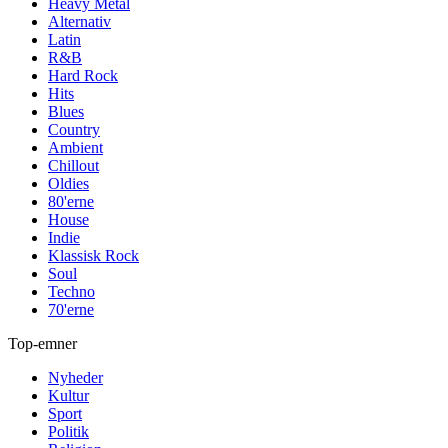
Heavy Metal
Alternativ
Latin
R&B
Hard Rock
Hits
Blues
Country
Ambient
Chillout
Oldies
80'erne
House
Indie
Klassisk Rock
Soul
Techno
70'erne
Top-emner
Nyheder
Kultur
Sport
Politik