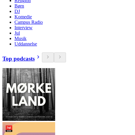
Religion
Børn
DJ
Komedie
Campus Radio
Interview
Jul
Musik
Uddannelse
Top podcasts