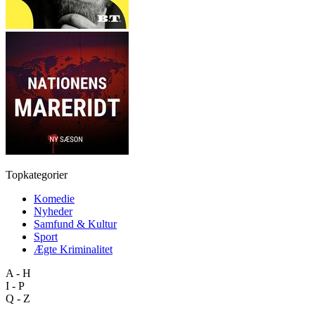
Topkategorier
Komedie
Nyheder
Samfund & Kultur
Sport
Ægte Kriminalitet
A - H
I - P
Q - Z