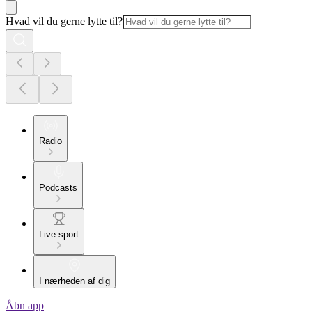
Hvad vil du gerne lytte til?
Radio
Podcasts
Live sport
I nærheden af dig
Åbn app