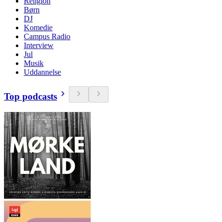
Religion
Børn
DJ
Komedie
Campus Radio
Interview
Jul
Musik
Uddannelse
Top podcasts