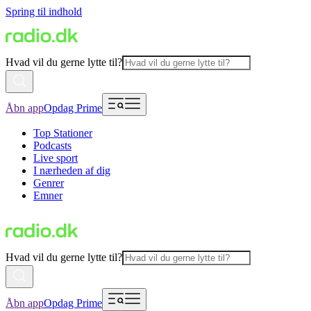
Spring til indhold
Hvad vil du gerne lytte til?
Åbn app
Opdag Prime
Top Stationer
Podcasts
Live sport
I nærheden af dig
Genrer
Emner
Hvad vil du gerne lytte til?
Åbn app
Opdag Prime