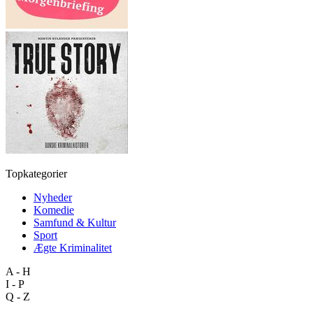
Topkategorier
Nyheder
Komedie
Samfund & Kultur
Sport
Ægte Kriminalitet
A - H
I - P
Q - Z