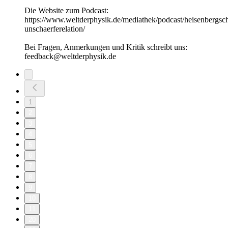
Die Website zum Podcast:
https://www.weltderphysik.de/mediathek/podcast/heisenbergsc
unschaerferelation/
Bei Fragen, Anmerkungen und Kritik schreibt uns:
feedback@weltderphysik.de
1
2
3
4
5
6
7
8
9
10
11
20