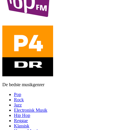
De bedste musikgenrer
Pop
Rock
Jazz
Electronisk Musik
Hip Hop
Reggae
Klassisk