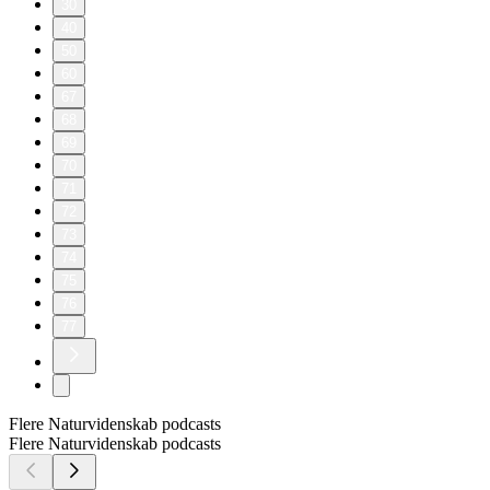
30
40
50
60
67
68
69
70
71
72
73
74
75
76
77
Flere Naturvidenskab podcasts
Flere Naturvidenskab podcasts