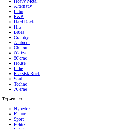
Heavy Metal
Alternativ
Latin
R&B
Hard Rock
Hits
Blues
Country
Ambient
Chillout
Oldies
80'erne
House
Indie
Klassisk Rock
Soul
Techno
70'erne
Top-emner
Nyheder
Kultur
Sport
Politik