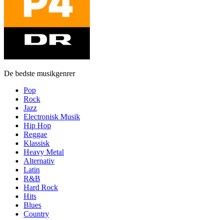
De bedste musikgenrer
Pop
Rock
Jazz
Electronisk Musik
Hip Hop
Reggae
Klassisk
Heavy Metal
Alternativ
Latin
R&B
Hard Rock
Hits
Blues
Country