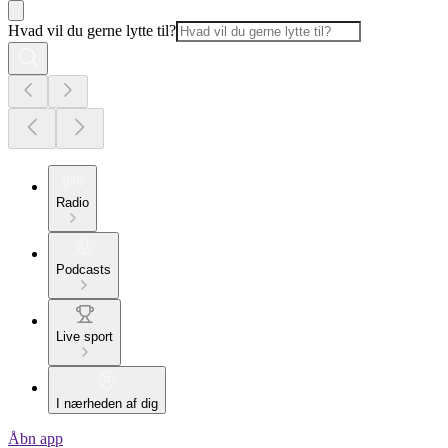
Hvad vil du gerne lytte til?
Radio
Podcasts
Live sport
I nærheden af dig
Åbn app