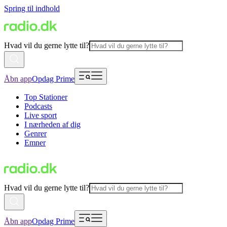
Spring til indhold
Hvad vil du gerne lytte til?
Åbn app
Opdag Prime
Top Stationer
Podcasts
Live sport
I nærheden af dig
Genrer
Emner
Hvad vil du gerne lytte til?
Åbn app
Opdag Prime