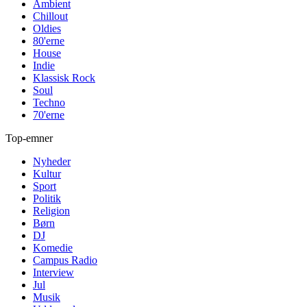
Ambient
Chillout
Oldies
80'erne
House
Indie
Klassisk Rock
Soul
Techno
70'erne
Top-emner
Nyheder
Kultur
Sport
Politik
Religion
Børn
DJ
Komedie
Campus Radio
Interview
Jul
Musik