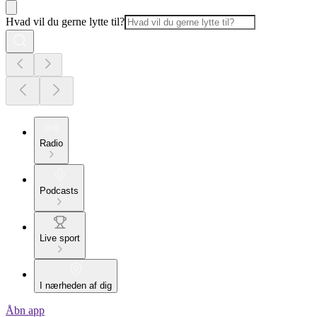
Hvad vil du gerne lytte til?
Radio
Podcasts
Live sport
I nærheden af dig
Åbn app