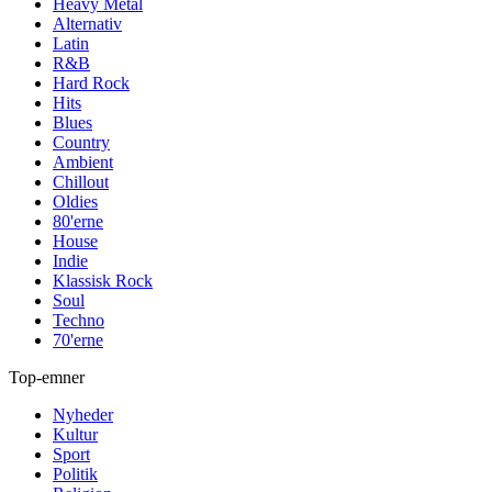
Heavy Metal
Alternativ
Latin
R&B
Hard Rock
Hits
Blues
Country
Ambient
Chillout
Oldies
80'erne
House
Indie
Klassisk Rock
Soul
Techno
70'erne
Top-emner
Nyheder
Kultur
Sport
Politik