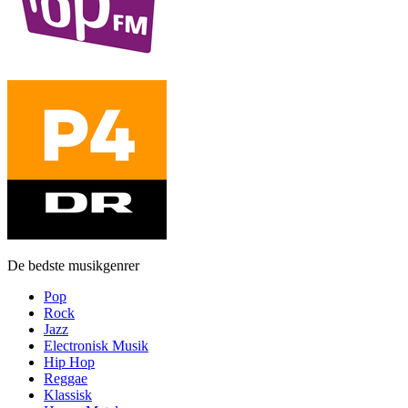
De bedste musikgenrer
Pop
Rock
Jazz
Electronisk Musik
Hip Hop
Reggae
Klassisk