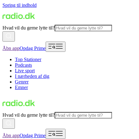
Spring til indhold
Hvad vil du gerne lytte til?
Åbn app
Opdag Prime
Top Stationer
Podcasts
Live sport
I nærheden af dig
Genrer
Emner
Hvad vil du gerne lytte til?
Åbn app
Opdag Prime