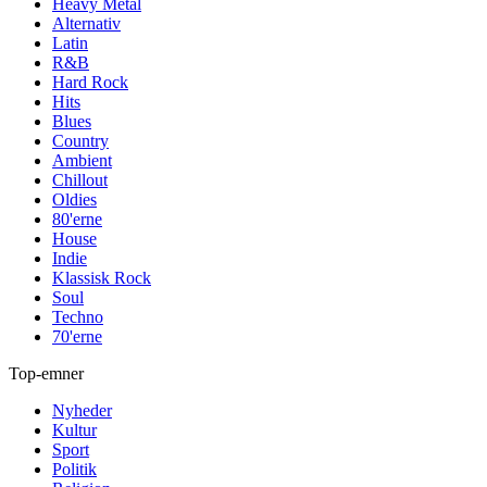
Heavy Metal
Alternativ
Latin
R&B
Hard Rock
Hits
Blues
Country
Ambient
Chillout
Oldies
80'erne
House
Indie
Klassisk Rock
Soul
Techno
70'erne
Top-emner
Nyheder
Kultur
Sport
Politik