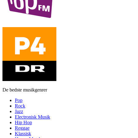
De bedste musikgenrer
Pop
Rock
Jazz
Electronisk Musik
Hip Hop
Reggae
Klassisk