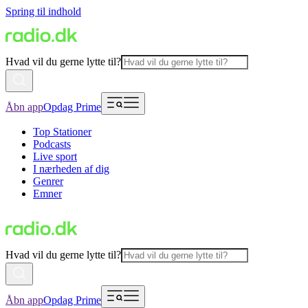
Spring til indhold
Hvad vil du gerne lytte til?
Åbn app
Opdag Prime
Top Stationer
Podcasts
Live sport
I nærheden af dig
Genrer
Emner
Hvad vil du gerne lytte til?
Åbn app
Opdag Prime