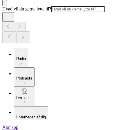
Hvad vil du gerne lytte til?
Radio
Podcasts
Live sport
I nærheden af dig
Åbn app