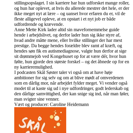
stillingsopslaget. I sin karriere har hun udforsket mange roller,
og hun har oplevet, at hvis du allerede mestrer det hele, er der
ikke meget nyt at lære – og uanset hvor erfaren du er, vil de
fleste alligevel opleve, at en opstart i et nyt job er både
udfordrende og krævende.
Anne Mette Kirk lader altid sin mavefornemmelse guide
hende i arbejdslivet, og derfor lader hun sig ikke styre af,
hvad andre måtte mene, eller hvilke stillinger der har mest
prestige. Da begge hendes forældre blev ramt af kræft, og
hendes søn fik en autismediagnose, valgte hun derfor at sige
sit drømmejob ved Kongehuset op for at være dér, hvor hun
følte, hun gjorde den største forskel – og det åbnede op for en
ny karrieremulighed.
I podcasten Skål Søster taler vi også om at have høje
ambitioner for sig selv og om at blive mødt af omverdenen
som en dårlig mor, når arbejdet fylder meget. Vi vender også
modet til at kaste sig ud i nye udfordringer, godt lederskab og
den dårlige samvittighed, der kan snige sig ind, når man føler,
man svigter sine venner.
Vært og producer: Caroline Heidemann