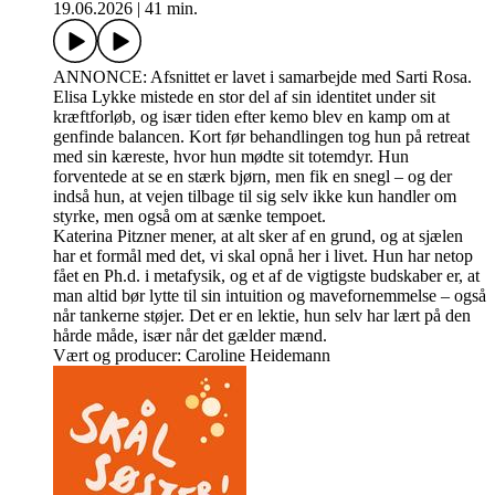
19.06.2026
|
41 min.
ANNONCE: Afsnittet er lavet i samarbejde med Sarti Rosa.
Elisa Lykke mistede en stor del af sin identitet under sit
kræftforløb, og især tiden efter kemo blev en kamp om at
genfinde balancen. Kort før behandlingen tog hun på retreat
med sin kæreste, hvor hun mødte sit totemdyr. Hun
forventede at se en stærk bjørn, men fik en snegl – og der
indså hun, at vejen tilbage til sig selv ikke kun handler om
styrke, men også om at sænke tempoet.
Katerina Pitzner mener, at alt sker af en grund, og at sjælen
har et formål med det, vi skal opnå her i livet. Hun har netop
fået en Ph.d. i metafysik, og et af de vigtigste budskaber er, at
man altid bør lytte til sin intuition og mavefornemmelse – også
når tankerne støjer. Det er en lektie, hun selv har lært på den
hårde måde, især når det gælder mænd.
Vært og producer: Caroline Heidemann