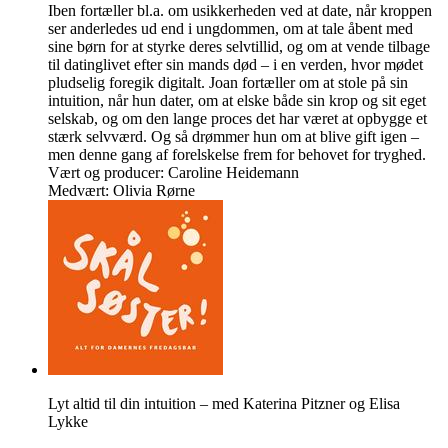
Iben fortæller bl.a. om usikkerheden ved at date, når kroppen
ser anderledes ud end i ungdommen, om at tale åbent med
sine børn for at styrke deres selvtillid, og om at vende tilbage
til datinglivet efter sin mands død – i en verden, hvor mødet
pludselig foregik digitalt. Joan fortæller om at stole på sin
intuition, når hun dater, om at elske både sin krop og sit eget
selskab, og om den lange proces det har været at opbygge et
stærk selvværd. Og så drømmer hun om at blive gift igen –
men denne gang af forelskelse frem for behovet for tryghed.
Vært og producer: Caroline Heidemann
Medvært: Olivia Rørne
Lyt altid til din intuition – med Katerina Pitzner og Elisa
Lykke