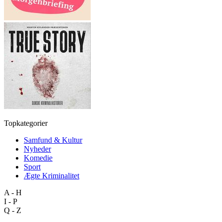
Topkategorier
Samfund & Kultur
Nyheder
Komedie
Sport
Ægte Kriminalitet
A - H
I - P
Q - Z