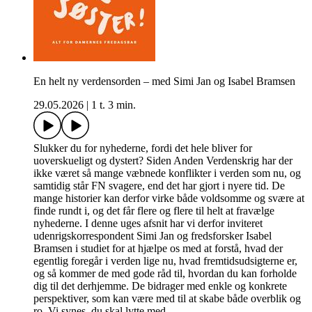
En helt ny verdensorden – med Simi Jan og Isabel Bramsen
29.05.2026
|
1 t. 3 min.
Slukker du for nyhederne, fordi det hele bliver for
uoverskueligt og dystert? Siden Anden Verdenskrig har der
ikke været så mange væbnede konflikter i verden som nu, og
samtidig står FN svagere, end det har gjort i nyere tid. De
mange historier kan derfor virke både voldsomme og svære at
finde rundt i, og det får flere og flere til helt at fravælge
nyhederne. I denne uges afsnit har vi derfor inviteret
udenrigskorrespondent Simi Jan og fredsforsker Isabel
Bramsen i studiet for at hjælpe os med at forstå, hvad der
egentlig foregår i verden lige nu, hvad fremtidsudsigterne er,
og så kommer de med gode råd til, hvordan du kan forholde
dig til det derhjemme. De bidrager med enkle og konkrete
perspektiver, som kan være med til at skabe både overblik og
ro. Vi synes, du skal lytte med.