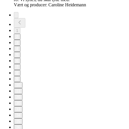
Vært og producer: Caroline Heidemann
1
2
3
4
5
6
7
8
9
10
11
20
30
33
34
35
36