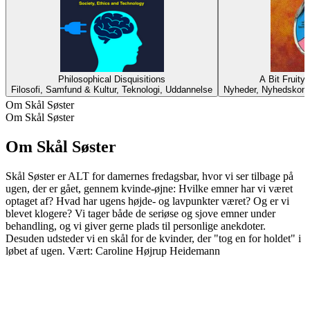
Philosophical Disquisitions
A Bit Fruity
Filosofi, Samfund & Kultur, Teknologi, Uddannelse
Nyheder, Nyhedskomm
Om Skål Søster
Om Skål Søster
Om Skål Søster
Skål Søster er ALT for damernes fredagsbar, hvor vi ser tilbage på
ugen, der er gået, gennem kvinde-øjne: Hvilke emner har vi været
optaget af? Hvad har ugens højde- og lavpunkter været? Og er vi
blevet klogere? Vi tager både de seriøse og sjove emner under
behandling, og vi giver gerne plads til personlige anekdoter.
Desuden udsteder vi en skål for de kvinder, der "tog en for holdet" i
løbet af ugen. Vært: Caroline Højrup Heidemann
Podcast-websted