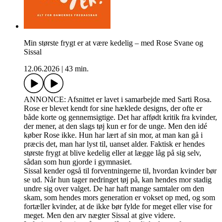
Min største frygt er at være kedelig – med Rose Svane og
Sissal
12.06.2026
|
43 min.
ANNONCE: Afsnittet er lavet i samarbejde med Sarti Rosa.
Rose er blevet kendt for sine hæklede designs, der ofte er
både korte og gennemsigtige. Det har affødt kritik fra kvinder,
der mener, at den slags tøj kun er for de unge. Men den idé
køber Rose ikke. Hun har lært af sin mor, at man kan gå i
præcis det, man har lyst til, uanset alder. Faktisk er hendes
største frygt at blive kedelig eller at lægge låg på sig selv,
sådan som hun gjorde i gymnasiet.
Sissal kender også til forventningerne til, hvordan kvinder bør
se ud. Når hun tager nedringet tøj på, kan hendes mor stadig
undre sig over valget. De har haft mange samtaler om den
skam, som hendes mors generation er vokset op med, og som
fortæller kvinder, at de ikke bør fylde for meget eller vise for
meget. Men den arv nægter Sissal at give videre.