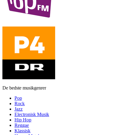
De bedste musikgenrer
Pop
Rock
Jazz
Electronisk Musik
Hip Hop
Reggae
Klassisk