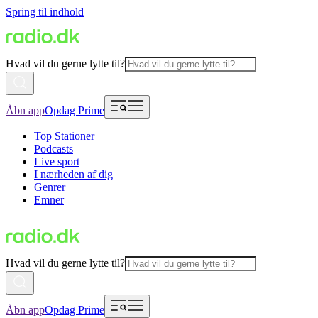
Spring til indhold
Hvad vil du gerne lytte til?
Åbn app
Opdag Prime
Top Stationer
Podcasts
Live sport
I nærheden af dig
Genrer
Emner
Hvad vil du gerne lytte til?
Åbn app
Opdag Prime