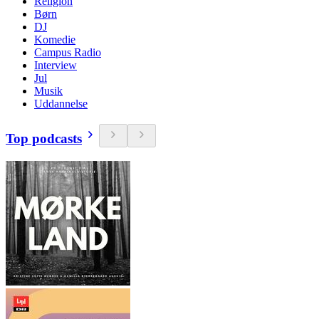
Religion
Børn
DJ
Komedie
Campus Radio
Interview
Jul
Musik
Uddannelse
Top podcasts