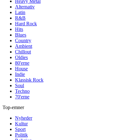
Heavy Metal
Alternativ
Latin
R&B
Hard Rock
Hits
Blues
Country
Ambient
Chillout
Oldies
80'erne
House
Indie
Klassisk Rock
Soul
Techno
70'erne
Top-emner
Nyheder
Kultur
Sport
Politik