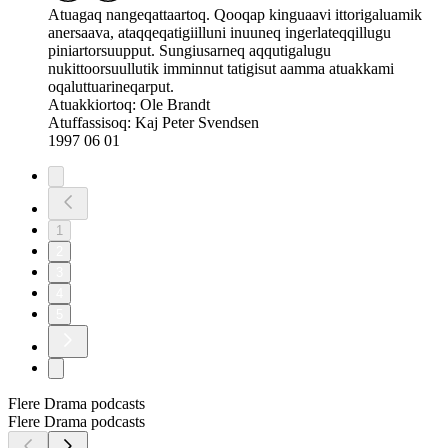
Atuagaq nangeqattaartoq. Qooqap kinguaavi ittorigaluamik
anersaava, ataqqeqatigiilluni inuuneq ingerlateqqillugu
piniartorsuupput. Sungiusarneq aqqutigalugu
nukittoorsuullutik imminnut tatigisut aamma atuakkami
oqaluttuarineqarput.
Atuakkiortoq: Ole Brandt
Atuffassisoq: Kaj Peter Svendsen
1997 06 01
1
2
3
4
5
Flere Drama podcasts
Flere Drama podcasts