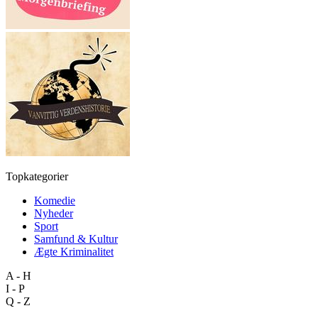
Topkategorier
Komedie
Nyheder
Sport
Samfund & Kultur
Ægte Kriminalitet
A - H
I - P
Q - Z