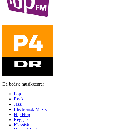
De bedste musikgenrer
Pop
Rock
Jazz
Electronisk Musik
Hip Hop
Reggae
Klassisk