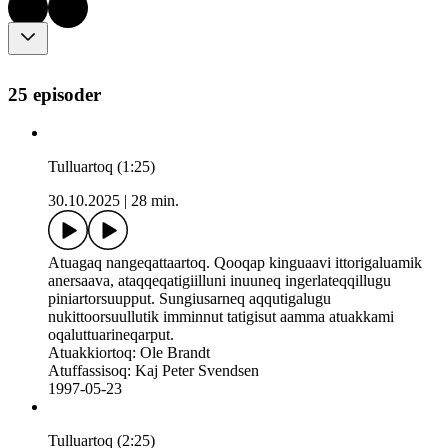
25 episoder
Tulluartoq (1:25)
30.10.2025
|
28 min.
Atuagaq nangeqattaartoq. Qooqap kinguaavi ittorigaluamik
anersaava, ataqqeqatigiilluni inuuneq ingerlateqqillugu
piniartorsuupput. Sungiusarneq aqqutigalugu
nukittoorsuullutik imminnut tatigisut aamma atuakkami
oqaluttuarineqarput.
Atuakkiortoq: Ole Brandt
Atuffassisoq: Kaj Peter Svendsen
1997-05-23
Tulluartoq (2:25)