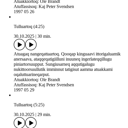
Atuakkiortoq: Ole Brandt
Atuffassisoq: Kaj Peter Svendsen
1997 05 26
Tulluartoq (4:25)
30.10.2025
|
30 min.
Atuagaq nangeqattaartoq. Qooqap kinguaavi ittorigaluamik
anersaava, ataqqeqatigiilluni inuuneq ingerlateqqillugu
piniartorsuupput. Sungiusarneq aqqutigalugu
nukittoorsuullutik imminnut tatigisut aamma atuakkami
oqaluttuarineqarput.
Atuakkiortoq: Ole Brandt
Atuffassisoq: Kaj Peter Svendsen
1997 05 29
Tulluartoq (5:25)
30.10.2025
|
29 min.