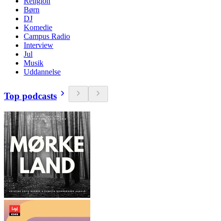
Religion
Børn
DJ
Komedie
Campus Radio
Interview
Jul
Musik
Uddannelse
Top podcasts