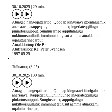
30.10.2025
|
29 min.
Atuagaq nangeqattaartoq. Qooqap kinguaavi ittorigaluamik
anersaava, ataqqeqatigiilluni inuuneq ingerlateqqillugu
piniartorsuupput. Sungiusarneq aqqutigalugu
nukittoorsuullutik imminnut tatigisut aamma atuakkami
oqaluttuarineqarput.
Atuakkiortoq: Ole Brandt
Atuffassisoq: Kaj Peter Svendsen
1997 05 25
Tulluartoq (3:25)
30.10.2025
|
30 min.
Atuagaq nangeqattaartoq. Qooqap kinguaavi ittorigaluamik
anersaava, ataqqeqatigiilluni inuuneq ingerlateqqillugu
piniartorsuupput. Sungiusarneq aqqutigalugu
nukittoorsuullutik imminnut tatigisut aamma atuakkami
oqaluttuarineqarput.