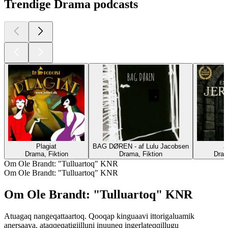
Trendige Drama podcasts
Plagiat
BAG DØREN - af Lulu Jacobsen
J
Drama, Fiktion
Drama, Fiktion
Dram
Om Ole Brandt: "Tulluartoq" KNR
Om Ole Brandt: "Tulluartoq" KNR
Om Ole Brandt: "Tulluartoq" KNR
Atuagaq nangeqattaartoq. Qooqap kinguaavi ittorigaluamik
anersaava, ataqqeqatigiilluni inuuneq ingerlateqqillugu