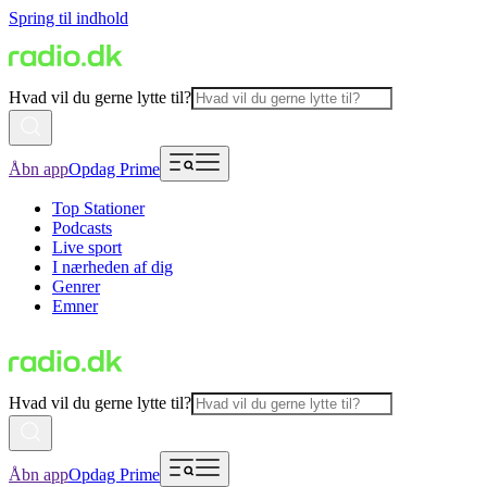
Spring til indhold
Hvad vil du gerne lytte til?
Åbn app
Opdag Prime
Top Stationer
Podcasts
Live sport
I nærheden af dig
Genrer
Emner
Hvad vil du gerne lytte til?
Åbn app
Opdag Prime