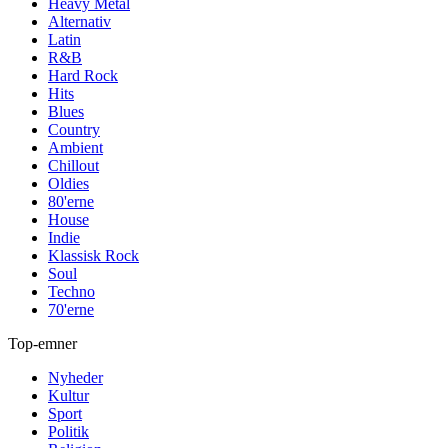
Heavy Metal
Alternativ
Latin
R&B
Hard Rock
Hits
Blues
Country
Ambient
Chillout
Oldies
80'erne
House
Indie
Klassisk Rock
Soul
Techno
70'erne
Top-emner
Nyheder
Kultur
Sport
Politik