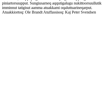
piniartorsuupput. Sungiusarneq aqqutigalugu nukittoorsuullutik
imminnut tatigisut aamma atuakkami oqaluttuarineqarput.
Atuakkiortoq: Ole Brandt Atuffassisoq: Kaj Peter Svendsen
Podcast-websted