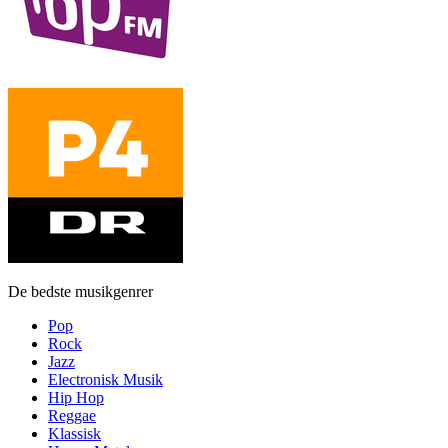
De bedste musikgenrer
Pop
Rock
Jazz
Electronisk Musik
Hip Hop
Reggae
Klassisk