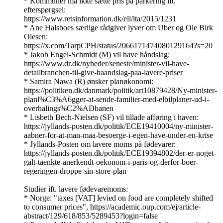
* Kommuner må ikke sætte pris på parkering ift.
efterspørgsel:
https://www.retsinformation.dk/eli/lta/2015/1231
* Ane Halsboes særlige rådgiver lyver om Uber og Ole Birk
Olesen:
https://x.com/TarpCPH/status/2066171474080129164?s=20
* Jakob Engel-Schmidt (M) vil have håndslag:
https://www.dr.dk/nyheder/seneste/minister-vil-have-
detailbranchen-til-give-haandslag-paa-lavere-priser
* Samira Nawa (R) ønsker planøkonomi:
https://politiken.dk/danmark/politik/art10879428/Ny-minister-
planl%C3%A6gger-at-sende-familier-med-elbilplaner-ud-i-
overhalings%C2%ADbanen
* Lisbeth Bech-Nielsen (SF) vil tillade afføring i haven:
https://jyllands-posten.dk/politik/ECE19410004/ny-minister-
aabner-for-at-man-maa-besoerge-i-egen-have-under-en-krise
* Jyllands-Posten om lavere moms på fødevarer:
https://jyllands-posten.dk/politik/ECE19394802/der-er-noget-
galt-taenkte-anerkendt-oekonom-i-paris-og-derfor-boer-
regeringen-droppe-sin-store-plan
Studier ift. lavere fødevaremoms:
* Norge: "taxes [VAT] levied on food are completely shifted
to consumer prices", https://academic.oup.com/ej/article-
abstract/129/618/853/5289453?login=false