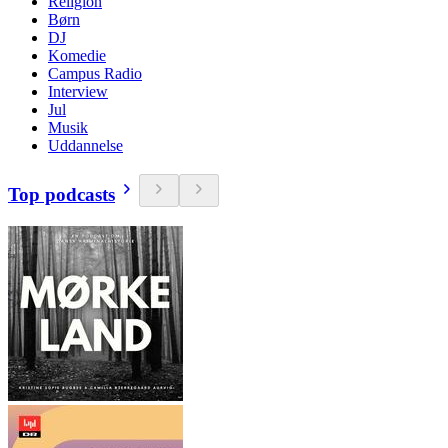
Religion
Børn
DJ
Komedie
Campus Radio
Interview
Jul
Musik
Uddannelse
Top podcasts