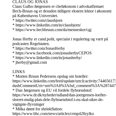
CLAUS OG JONAS
Claus Galbo-Jørgensen er cheføkonom i advokatfirmaet
Bech-Bruun og er desuden tidligere ekstern lektor i økonomi
på Københavns Universitet.
* https://twitter.com/clausbjorn
* https://www.linkedin.com/in/clausbjorn/
* https://www.bechbruun.com/da/mennesker/cgj
Jonas Herby er cand.polit, speciaist i regulering og vært på
podcasten Regelstaten.
* https://twitter.com/JonasHerby
* https://www.facebook.com/jonasherbyCEPOS
* https://www.linkedin.com/in/jonasherby/
* jherby@gmail.com
LINKS
* Morten Bruun Pedersens opslag om hoteller:
https://www.linkedin.com/feed/update/urn:li:activity:744656
dashCommentUrn=urn%3Ali%3Afsd_comment%3A%2874471
* Dan Jørgensen og EU vil fordele flybrændstof:
https://www.dr.dk/nyheder/udland/dan-joergensen-loefter-
sloeret-mulig-plan-dele-flybraendstof-i-eu-skal-sikre-de-
vigtigste-flyvninger
* Milka dømt for shrinkflation:
https://www.bbc.com/news/articles/crmp428zylko