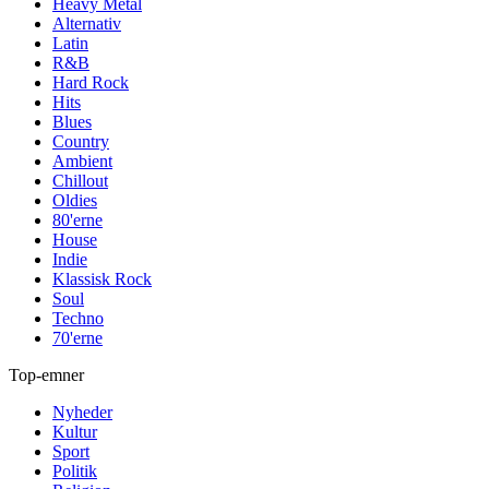
Heavy Metal
Alternativ
Latin
R&B
Hard Rock
Hits
Blues
Country
Ambient
Chillout
Oldies
80'erne
House
Indie
Klassisk Rock
Soul
Techno
70'erne
Top-emner
Nyheder
Kultur
Sport
Politik