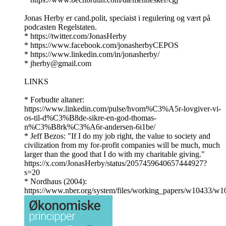
Jonas Herby er cand.polit, speciaist i regulering og vært på
podcasten Regelstaten.
* https://twitter.com/JonasHerby
* https://www.facebook.com/jonasherbyCEPOS
* https://www.linkedin.com/in/jonasherby/
* jherby@gmail.com
LINKS
* Forbudte altaner:
https://www.linkedin.com/pulse/hvorn%C3%A5r-lovgiver-vi-
os-til-d%C3%B8de-sikre-en-god-thomas-
n%C3%B8rk%C3%A6r-andersen-6i1be/
* Jeff Bezos: "If I do my job right, the value to society and
civilization from my for-profit companies will be much, much
larger than the good that I do with my charitable giving."
https://x.com/JonasHerby/status/2057459640657444927?
s=20
* Nordhaus (2004):
https://www.nber.org/system/files/working_papers/w10433/w1