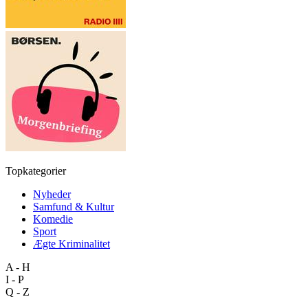
Topkategorier
Nyheder
Samfund & Kultur
Komedie
Sport
Ægte Kriminalitet
A - H
I - P
Q - Z