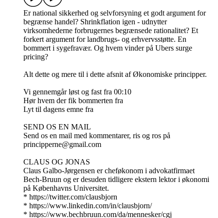
Er national sikkerhed og selvforsyning et godt argument for
begrænse handel? Shrinkflation igen - udnytter
virksomhederne forbrugernes begrænsede rationalitet? Et
forkert argument for landbrugs- og erhvervsstøtte. En
bommert i sygefravær. Og hvem vinder på Ubers surge
pricing?
Alt dette og mere til i dette afsnit af Økonomiske principper.
Vi gennemgår løst og fast fra 00:10
Hør hvem der fik bommerten fra
Lyt til dagens emne fra
SEND OS EN MAIL
Send os en mail med kommentarer, ris og ros på
principperne@gmail.com
CLAUS OG JONAS
Claus Galbo-Jørgensen er cheføkonom i advokatfirmaet
Bech-Bruun og er desuden tidligere ekstern lektor i økonomi
på Københavns Universitet.
* https://twitter.com/clausbjorn
* https://www.linkedin.com/in/clausbjorn/
* https://www.bechbruun.com/da/mennesker/cgj