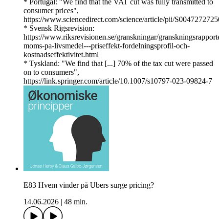
* Portugal: "We find that the VAT cut was fully transmitted to
consumer prices",
https://www.sciencedirect.com/science/article/pii/S004727272
* Svensk Rigsrevision:
https://www.riksrevisionen.se/granskningar/granskningsrapport
moms-pa-livsmedel---priseffekt-fordelningsprofil-och-
kostnadseffektivitet.html
* Tyskland: "We find that [...] 70% of the tax cut were passed
on to consumers",
https://link.springer.com/article/10.1007/s10797-023-09824-7
E83 Hvem vinder på Ubers surge pricing?
14.06.2026
|
48 min.