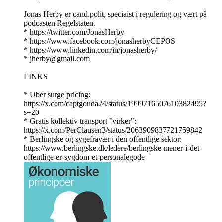
Jonas Herby er cand.polit, speciaist i regulering og vært på
podcasten Regelstaten.
* https://twitter.com/JonasHerby
* https://www.facebook.com/jonasherbyCEPOS
* https://www.linkedin.com/in/jonasherby/
* jherby@gmail.com
LINKS
* Uber surge pricing:
https://x.com/captgouda24/status/1999716507610382495?
s=20
* Gratis kollektiv transport "virker":
https://x.com/PerClausen3/status/2063909837721759842
* Berlingske og sygefravær i den offentlige sektor:
https://www.berlingske.dk/ledere/berlingske-mener-i-det-
offentlige-er-sygdom-et-personalegode