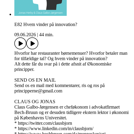
E82 Hvem vinder på innovation?
09.06.2026
|
44 min.
Hvorfor har restauranter børnemenuer? Hvorfor betaler man
for tilfældige tal? Og hvem vinder på innovation?
Alt dette får du svar på i dette afsnit af Økonomiske
principper.
SEND OS EN MAIL
Send os en mail med kommentarer, ris og ros på
principperne@gmail.com
CLAUS OG JONAS
Claus Galbo-Jørgensen er cheføkonom i advokatfirmaet
Bech-Bruun og er desuden tidligere ekstern lektor i økonomi
på Københavns Universitet.
* https://twitter.com/clausbjorn
* https://www.linkedin.com/in/clausbjorn/
* https://www.bechbruun.com/da/mennesker/cgj