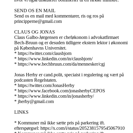
SEND OS EN MAIL
Send os en mail med kommentarer, ris og ros på
principperne@gmail.com
CLAUS OG JONAS
Claus Galbo-Jørgensen er cheføkonom i advokatfirmaet
Bech-Bruun og er desuden tidligere ekstern lektor i økonomi
på Københavns Universitet.
* https://twitter.com/clausbjorn
* https://www.linkedin.com/in/clausbjorn/
* https://www.bechbruun.com/da/mennesker/cgj
Jonas Herby er cand.polit, speciaist i regulering og vært på
podcasten Regelstaten.
* https://twitter.com/JonasHerby
* https://www.facebook.com/jonasherbyCEPOS
* https://www.linkedin.com/in/jonasherby/
* jherby@gmail.com
LINKS
* Kommuner må ikke sætte pris på parkering ift.
efterspørgsel: https://x.com/i/status/2052381579545067910