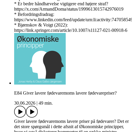
* Er bedre håndhævelse vigtigere end højere straf?
https://x.com/ArmandDoma/status/1999613015742976019
* Befordringsfradrag:
https://www.linkedin.com/feed/update/urn:li:activity:747058
* Bjørnskov & Voigt (2022):
https://link.springer.com/article/10.1007/s11127-021-00918-6
E84 Giver lavere fødevaremoms lavere fødevarepriser?
30.06.2026
|
49 min.
Giver lavere fødevaremoms lavere priser på fødevarer? Det er
det store spørgsmål i dette afsnit af Økonomiske principper,
hvor vi også diskuterer bommerter til en række ministre.