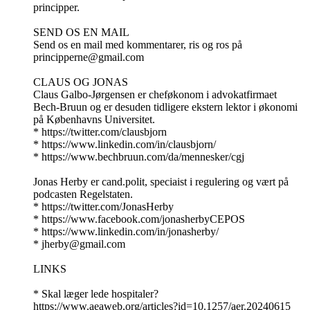
principper.
SEND OS EN MAIL
Send os en mail med kommentarer, ris og ros på
principperne@gmail.com
CLAUS OG JONAS
Claus Galbo-Jørgensen er cheføkonom i advokatfirmaet
Bech-Bruun og er desuden tidligere ekstern lektor i økonomi
på Københavns Universitet.
* https://twitter.com/clausbjorn
* https://www.linkedin.com/in/clausbjorn/
* https://www.bechbruun.com/da/mennesker/cgj
Jonas Herby er cand.polit, speciaist i regulering og vært på
podcasten Regelstaten.
* https://twitter.com/JonasHerby
* https://www.facebook.com/jonasherbyCEPOS
* https://www.linkedin.com/in/jonasherby/
* jherby@gmail.com
LINKS
* Skal læger lede hospitaler?
https://www.aeaweb.org/articles?id=10.1257/aer.20240615