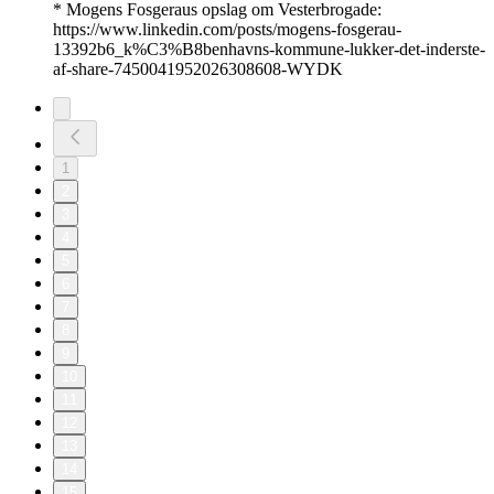
* Mogens Fosgeraus opslag om Vesterbrogade:
https://www.linkedin.com/posts/mogens-fosgerau-
13392b6_k%C3%B8benhavns-kommune-lukker-det-inderste-
af-share-7450041952026308608-WYDK
1
2
3
4
5
6
7
8
9
10
11
12
13
14
15