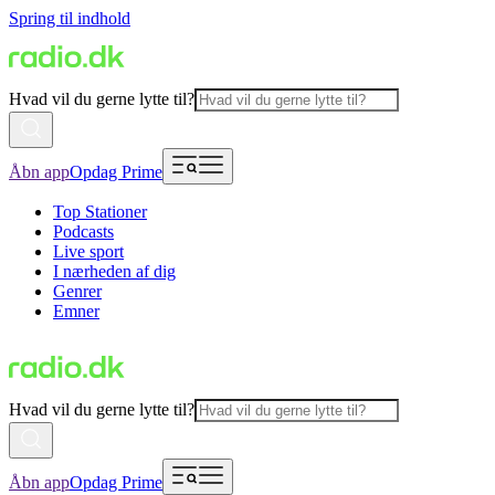
Spring til indhold
Hvad vil du gerne lytte til?
Åbn app
Opdag Prime
Top Stationer
Podcasts
Live sport
I nærheden af dig
Genrer
Emner
Hvad vil du gerne lytte til?
Åbn app
Opdag Prime