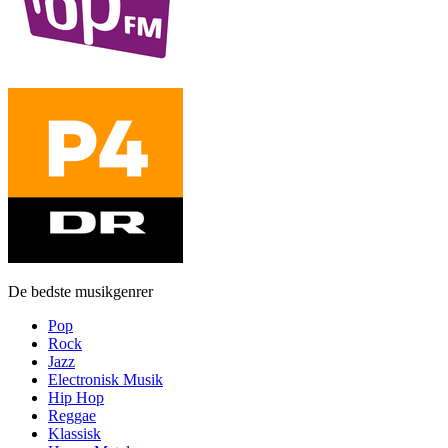
De bedste musikgenrer
Pop
Rock
Jazz
Electronisk Musik
Hip Hop
Reggae
Klassisk