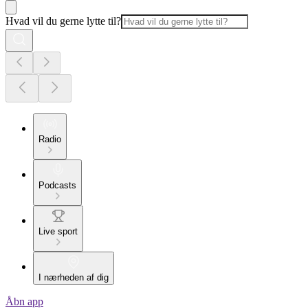
Hvad vil du gerne lytte til?
Radio
Podcasts
Live sport
I nærheden af dig
Åbn app