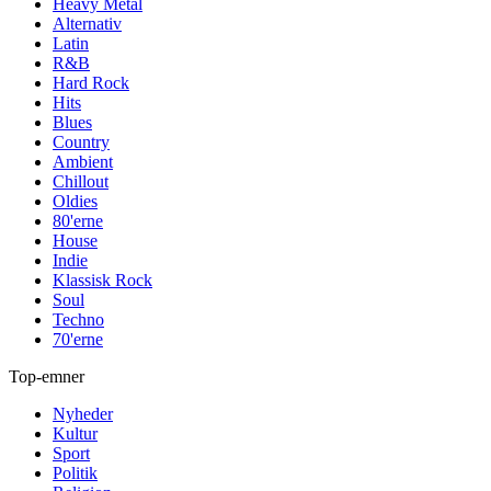
Heavy Metal
Alternativ
Latin
R&B
Hard Rock
Hits
Blues
Country
Ambient
Chillout
Oldies
80'erne
House
Indie
Klassisk Rock
Soul
Techno
70'erne
Top-emner
Nyheder
Kultur
Sport
Politik