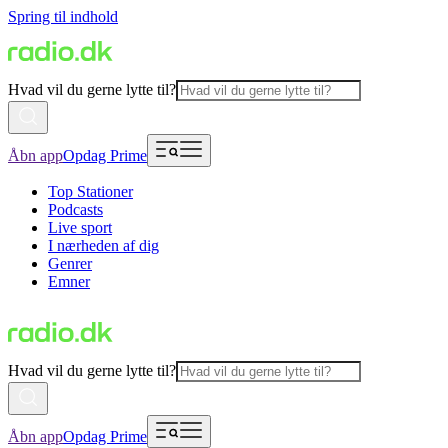
Spring til indhold
Hvad vil du gerne lytte til?
Åbn app
Opdag Prime
Top Stationer
Podcasts
Live sport
I nærheden af dig
Genrer
Emner
Hvad vil du gerne lytte til?
Åbn app
Opdag Prime