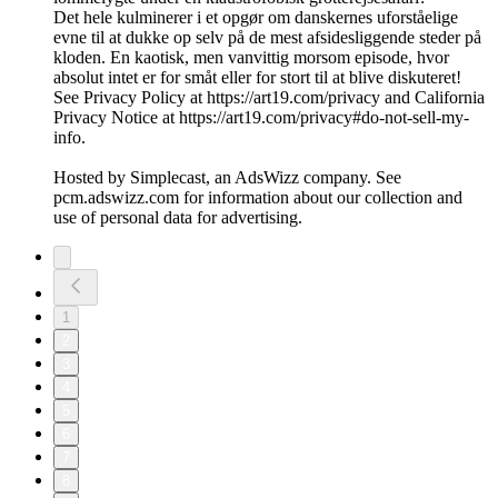
Det hele kulminerer i et opgør om danskernes uforståelige
evne til at dukke op selv på de mest afsidesliggende steder på
kloden. En kaotisk, men vanvittig morsom episode, hvor
absolut intet er for småt eller for stort til at blive diskuteret!
See Privacy Policy at https://art19.com/privacy and California
Privacy Notice at https://art19.com/privacy#do-not-sell-my-
info.
Hosted by Simplecast, an AdsWizz company. See
pcm.adswizz.com for information about our collection and
use of personal data for advertising.
1
2
3
4
5
6
7
8