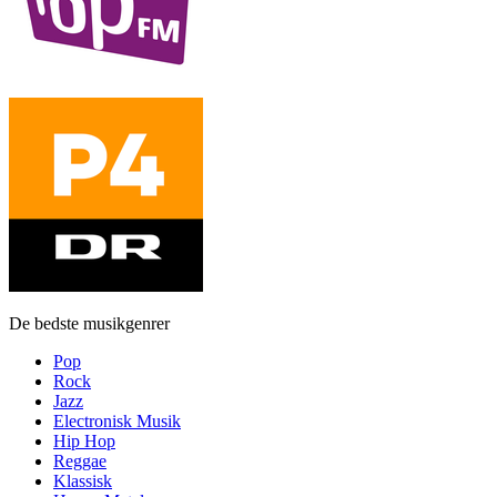
De bedste musikgenrer
Pop
Rock
Jazz
Electronisk Musik
Hip Hop
Reggae
Klassisk