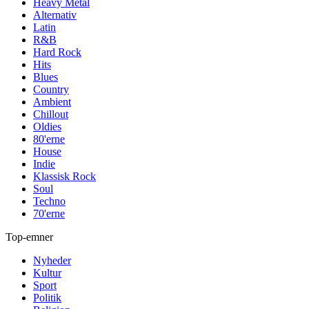
Heavy Metal
Alternativ
Latin
R&B
Hard Rock
Hits
Blues
Country
Ambient
Chillout
Oldies
80'erne
House
Indie
Klassisk Rock
Soul
Techno
70'erne
Top-emner
Nyheder
Kultur
Sport
Politik