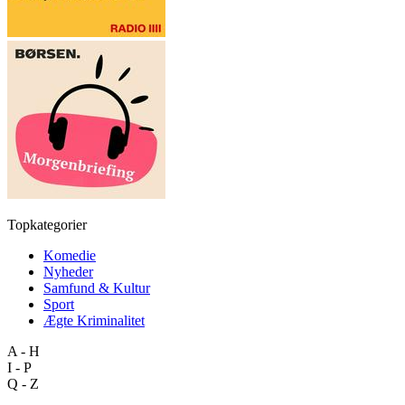
Topkategorier
Komedie
Nyheder
Samfund & Kultur
Sport
Ægte Kriminalitet
A - H
I - P
Q - Z