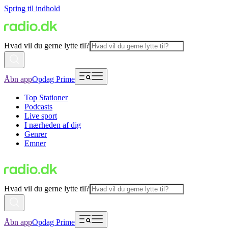
Spring til indhold
Hvad vil du gerne lytte til?
Åbn app
Opdag Prime
Top Stationer
Podcasts
Live sport
I nærheden af dig
Genrer
Emner
Hvad vil du gerne lytte til?
Åbn app
Opdag Prime