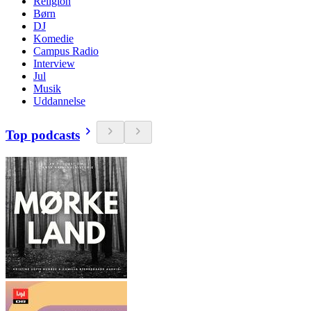
Religion
Børn
DJ
Komedie
Campus Radio
Interview
Jul
Musik
Uddannelse
Top podcasts