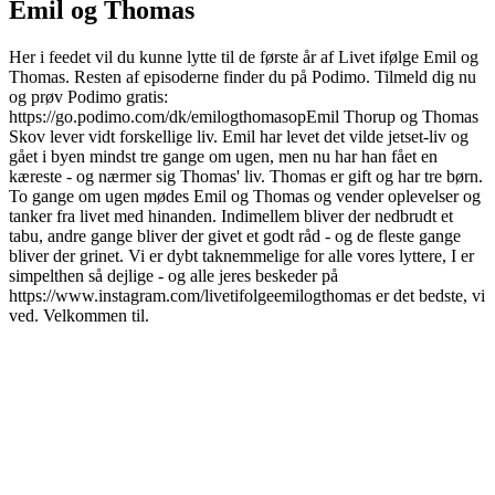
Emil og Thomas
Her i feedet vil du kunne lytte til de første år af Livet ifølge Emil og
Thomas. Resten af episoderne finder du på Podimo. Tilmeld dig nu
og prøv Podimo gratis:
https://go.podimo.com/dk/emilogthomasopEmil Thorup og Thomas
Skov lever vidt forskellige liv. Emil har levet det vilde jetset-liv og
gået i byen mindst tre gange om ugen, men nu har han fået en
kæreste - og nærmer sig Thomas' liv. Thomas er gift og har tre børn.
To gange om ugen mødes Emil og Thomas og vender oplevelser og
tanker fra livet med hinanden. Indimellem bliver der nedbrudt et
tabu, andre gange bliver der givet et godt råd - og de fleste gange
bliver der grinet. Vi er dybt taknemmelige for alle vores lyttere, I er
simpelthen så dejlige - og alle jeres beskeder på
https://www.instagram.com/livetifolgeemilogthomas er det bedste, vi
ved. Velkommen til.
Podcast-websted