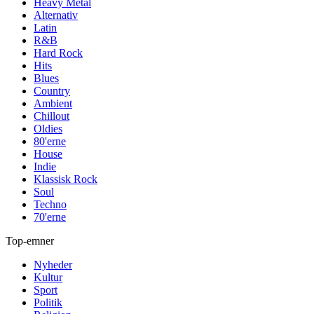
Heavy Metal
Alternativ
Latin
R&B
Hard Rock
Hits
Blues
Country
Ambient
Chillout
Oldies
80'erne
House
Indie
Klassisk Rock
Soul
Techno
70'erne
Top-emner
Nyheder
Kultur
Sport
Politik