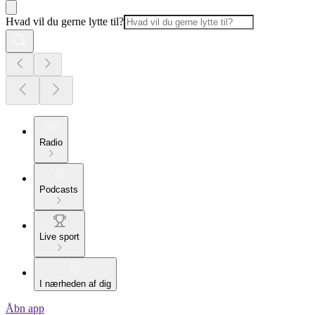
Hvad vil du gerne lytte til?
Radio
Podcasts
Live sport
I nærheden af dig
Åbn app