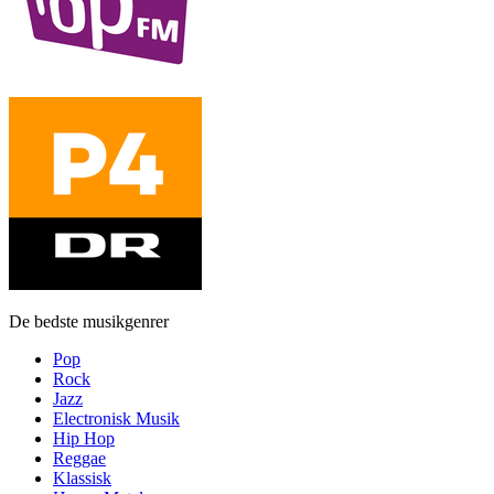
De bedste musikgenrer
Pop
Rock
Jazz
Electronisk Musik
Hip Hop
Reggae
Klassisk