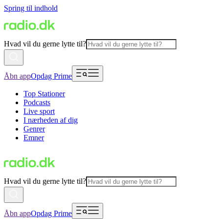
Spring til indhold
Hvad vil du gerne lytte til?
Åbn app
Opdag Prime
Top Stationer
Podcasts
Live sport
I nærheden af dig
Genrer
Emner
Hvad vil du gerne lytte til?
Åbn app
Opdag Prime