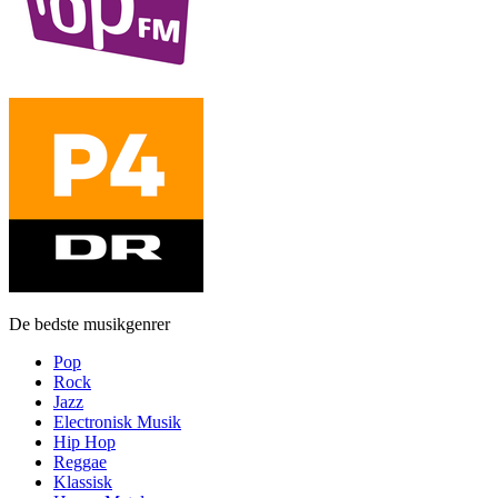
De bedste musikgenrer
Pop
Rock
Jazz
Electronisk Musik
Hip Hop
Reggae
Klassisk