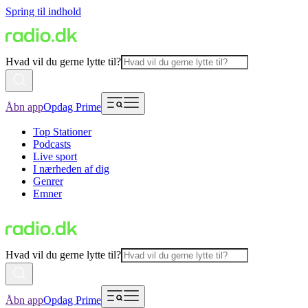
Spring til indhold
Hvad vil du gerne lytte til?
Åbn app
Opdag Prime
Top Stationer
Podcasts
Live sport
I nærheden af dig
Genrer
Emner
Hvad vil du gerne lytte til?
Åbn app
Opdag Prime