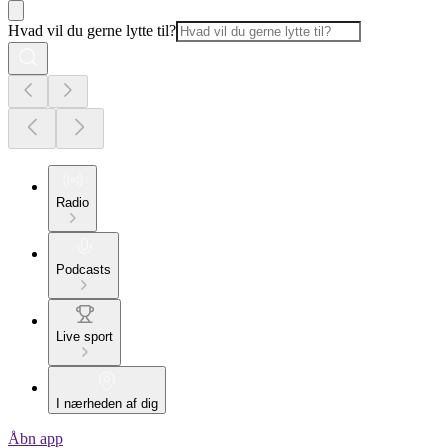
Hvad vil du gerne lytte til?
Radio
Podcasts
Live sport
I nærheden af dig
Åbn app