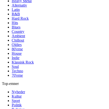
Heavy Metal
Alternativ
Latin
R&B
Hard Rock
Hits
Blues
Country
Ambient
Chillout
Oldies
80'erne
House
Indie
Klassisk Rock
Soul
Techno
70'erne
Top-emner
Nyheder
Kultur
Sport
Politik