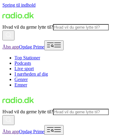
Spring til indhold
Hvad vil du gerne lytte til?
Åbn app
Opdag Prime
Top Stationer
Podcasts
Live sport
I nærheden af dig
Genrer
Emner
Hvad vil du gerne lytte til?
Åbn app
Opdag Prime