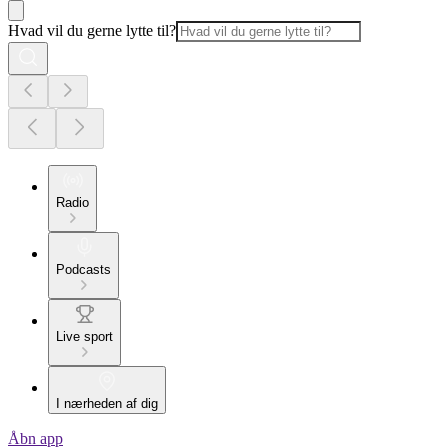
Hvad vil du gerne lytte til?
Radio
Podcasts
Live sport
I nærheden af dig
Åbn app