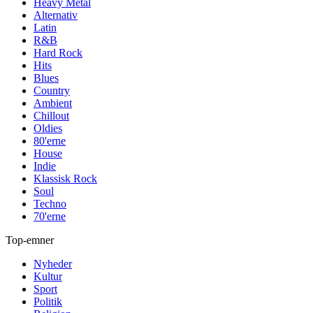
Heavy Metal
Alternativ
Latin
R&B
Hard Rock
Hits
Blues
Country
Ambient
Chillout
Oldies
80'erne
House
Indie
Klassisk Rock
Soul
Techno
70'erne
Top-emner
Nyheder
Kultur
Sport
Politik