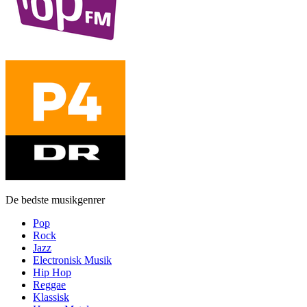
De bedste musikgenrer
Pop
Rock
Jazz
Electronisk Musik
Hip Hop
Reggae
Klassisk