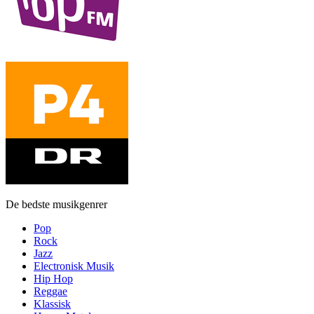
De bedste musikgenrer
Pop
Rock
Jazz
Electronisk Musik
Hip Hop
Reggae
Klassisk