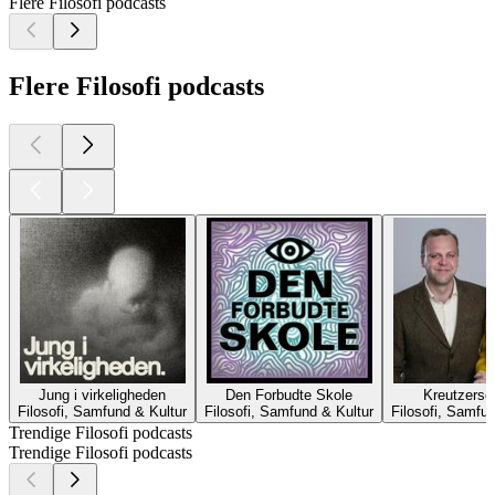
Flere Filosofi podcasts
Flere Filosofi podcasts
Jung i virkeligheden
Den Forbudte Skole
Kreutzerso
Filosofi, Samfund & Kultur
Filosofi, Samfund & Kultur
Filosofi, Samfu
Trendige Filosofi podcasts
Trendige Filosofi podcasts