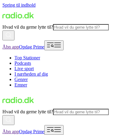
Spring til indhold
Hvad vil du gerne lytte til?
Åbn app
Opdag Prime
Top Stationer
Podcasts
Live sport
I nærheden af dig
Genrer
Emner
Hvad vil du gerne lytte til?
Åbn app
Opdag Prime