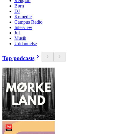
Religion
Børn
DJ
Komedie
Campus Radio
Interview
Jul
Musik
Uddannelse
Top podcasts