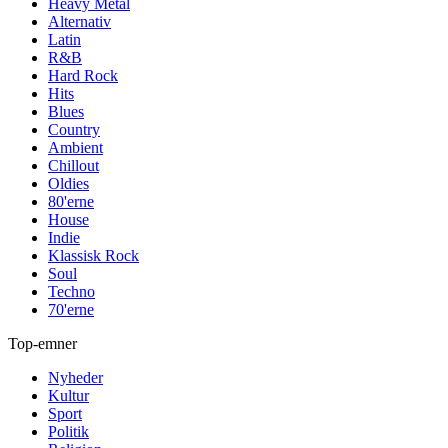
Heavy Metal
Alternativ
Latin
R&B
Hard Rock
Hits
Blues
Country
Ambient
Chillout
Oldies
80'erne
House
Indie
Klassisk Rock
Soul
Techno
70'erne
Top-emner
Nyheder
Kultur
Sport
Politik