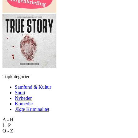
Topkategorier
Samfund & Kultur
Sport
Nyheder
Komedie
Ægte Kriminalitet
A - H
I - P
Q - Z