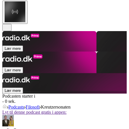
Lær mere
Lær mere
Lær mere
Podcasten starter i
- 0 sek.
Podcasts
Filosofi
Kreutzersonaten
Lyt til denne podcast gratis i appen: