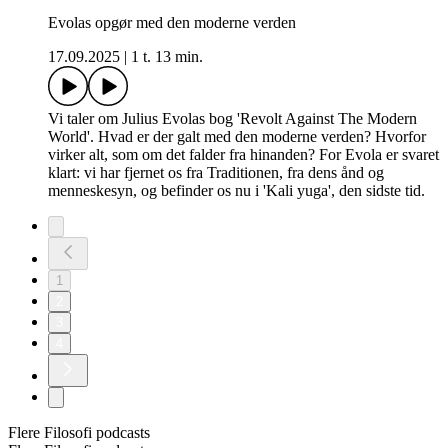
Evolas opgør med den moderne verden
17.09.2025
|
1 t. 13 min.
Vi taler om Julius Evolas bog 'Revolt Against The Modern
World'. Hvad er der galt med den moderne verden? Hvorfor
virker alt, som om det falder fra hinanden? For Evola er svaret
klart: vi har fjernet os fra Traditionen, fra dens ånd og
menneskesyn, og befinder os nu i 'Kali yuga', den sidste tid.
1
2
3
4
Flere Filosofi podcasts