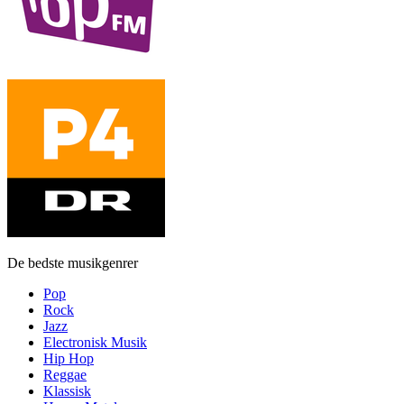
De bedste musikgenrer
Pop
Rock
Jazz
Electronisk Musik
Hip Hop
Reggae
Klassisk