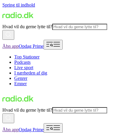
Spring til indhold
Hvad vil du gerne lytte til?
Åbn app
Opdag Prime
Top Stationer
Podcasts
Live sport
I nærheden af dig
Genrer
Emner
Hvad vil du gerne lytte til?
Åbn app
Opdag Prime