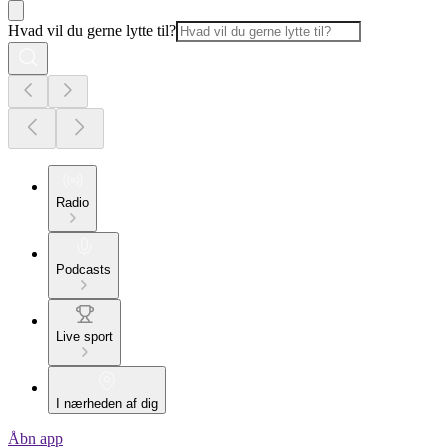
Hvad vil du gerne lytte til?
Radio
Podcasts
Live sport
I nærheden af dig
Åbn app