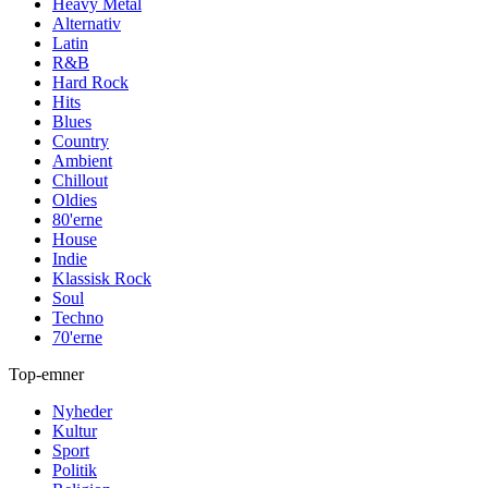
Heavy Metal
Alternativ
Latin
R&B
Hard Rock
Hits
Blues
Country
Ambient
Chillout
Oldies
80'erne
House
Indie
Klassisk Rock
Soul
Techno
70'erne
Top-emner
Nyheder
Kultur
Sport
Politik