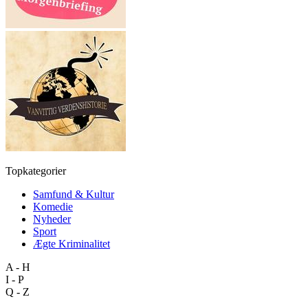
Topkategorier
Samfund & Kultur
Komedie
Nyheder
Sport
Ægte Kriminalitet
A - H
I - P
Q - Z