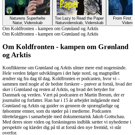
Naturens Superhelte
Too Lazy to Read the Paper
From First P
Natur, Videnskab
Naturvidenskab, Videnskab
Videns
Om Koldfronten - kampen om Grønland og Arktis
Om Koldfronten - kampen om Grønland og Arktis
Om Koldfronten - kampen om Grønland
og Arktis
Konflikterne om Grønland og Arktis ulmer mere end nogensinde.
Hele verden følger udviklingen i det høje nord, og magtspillet
ændrer sig fra dag til dag. Koldfronten er podcasten, hvor vi –
sammen med nogle af de bedste forskere – prøver at forstå, hvad der
sker i Grønland og resten af Arktis, og hvad det betyder for
Danmark og verden. Vært på podcasten er Martin Breum, der er
journalist og forfatter. Han har i 15 år arbejdet indgående med
Grønland og Arktis og guider os gennem de sprængfarlige og
følsomme emner, som du støder på i medierne. Podcasten
tilrettelægges i samarbejde med dokumentarisk Jakob Gottschau.
Med deres store viden og forskningens indblik sætter vi nyhederne i
perspektiv og klæder dig på til at forstå den nye fremtid, vi står
overfor.