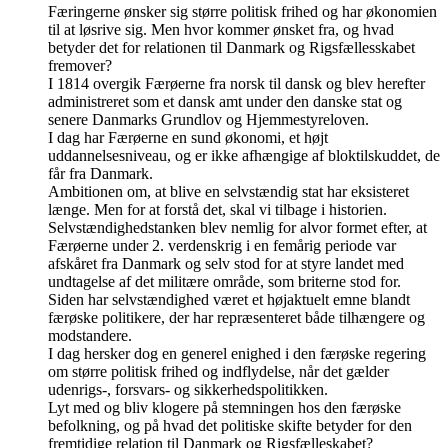
Færingerne ønsker sig større politisk frihed og har økonomien
til at løsrive sig. Men hvor kommer ønsket fra, og hvad
betyder det for relationen til Danmark og Rigsfællesskabet
fremover?
I 1814 overgik Færøerne fra norsk til dansk og blev herefter
administreret som et dansk amt under den danske stat og
senere Danmarks Grundlov og Hjemmestyreloven.
I dag har Færøerne en sund økonomi, et højt
uddannelsesniveau, og er ikke afhængige af bloktilskuddet, de
får fra Danmark.
Ambitionen om, at blive en selvstændig stat har eksisteret
længe. Men for at forstå det, skal vi tilbage i historien.
Selvstændighedstanken blev nemlig for alvor formet efter, at
Færøerne under 2. verdenskrig i en femårig periode var
afskåret fra Danmark og selv stod for at styre landet med
undtagelse af det militære område, som briterne stod for.
Siden har selvstændighed været et højaktuelt emne blandt
færøske politikere, der har repræsenteret både tilhængere og
modstandere.
I dag hersker dog en generel enighed i den færøske regering
om større politisk frihed og indflydelse, når det gælder
udenrigs-, forsvars- og sikkerhedspolitikken.
Lyt med og bliv klogere på stemningen hos den færøske
befolkning, og på hvad det politiske skifte betyder for den
fremtidige relation til Danmark og Rigsfælleskabet?