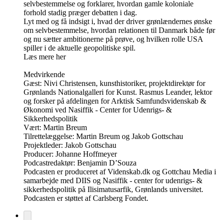
selvbestemmelse og forklarer, hvordan gamle koloniale
forhold stadig præger debatten i dag.
Lyt med og få indsigt i, hvad der driver grønlændernes ønske
om selvbestemmelse, hvordan relationen til Danmark både før
og nu sætter ambitionerne på prøve, og hvilken rolle USA
spiller i de aktuelle geopolitiske spil.
Læs mere her
Medvirkende
Gæst: Nivi Christensen, kunsthistoriker, projektdirektør for
Grønlands Nationalgalleri for Kunst. Rasmus Leander, lektor
og forsker på afdelingen for Arktisk Samfundsvidenskab &
Økonomi ved Nasiffik - Center for Udenrigs- &
Sikkerhedspolitik
Vært: Martin Breum
Tilrettelæggelse: Martin Breum og Jakob Gottschau
Projektleder: Jakob Gottschau
Producer: Johanne Hoffmeyer
Podcastredaktør: Benjamin D’Souza
Podcasten er produceret af Videnskab.dk og Gottchau Media i
samarbejde med DIIS og Nasiffik - center for udenrigs- &
sikkerhedspolitik på Ilisimatusarfik, Grønlands universitet.
Podcasten er støttet af Carlsberg Fondet.