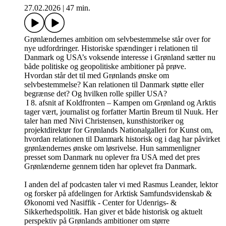
27.02.2026
|
47 min.
Grønlændernes ambition om selvbestemmelse står over for
nye udfordringer. Historiske spændinger i relationen til
Danmark og USA’s voksende interesse i Grønland sætter nu
både politiske og geopolitiske ambitioner på prøve.
Hvordan står det til med Grønlands ønske om
selvbestemmelse? Kan relationen til Danmark støtte eller
begrænse det? Og hvilken rolle spiller USA?
I 8. afsnit af Koldfronten – Kampen om Grønland og Arktis
tager vært, journalist og forfatter Martin Breum til Nuuk. Her
taler han med Nivi Christensen, kunsthistoriker og
projektdirektør for Grønlands Nationalgalleri for Kunst om,
hvordan relationen til Danmark historisk og i dag har påvirket
grønlændernes ønske om løsrivelse. Hun sammenligner
presset som Danmark nu oplever fra USA med det pres
Grønlænderne gennem tiden har oplevet fra Danmark.
I anden del af podcasten taler vi med Rasmus Leander, lektor
og forsker på afdelingen for Arktisk Samfundsvidenskab &
Økonomi ved Nasiffik - Center for Udenrigs- &
Sikkerhedspolitik. Han giver et både historisk og aktuelt
perspektiv på Grønlands ambitioner om større