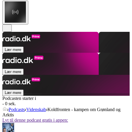
Lær mere
Lær mere
Lær mere
Podcasten starter i
- 0 sek.
Podcasts
Videnskab
Koldfronten - kampen om Grønland og
Arktis
Lyt til denne podcast gratis i appen: