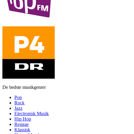
De bedste musikgenrer
Pop
Rock
Jazz
Electronisk Musik
Hip Hop
Reggae
Klassisk