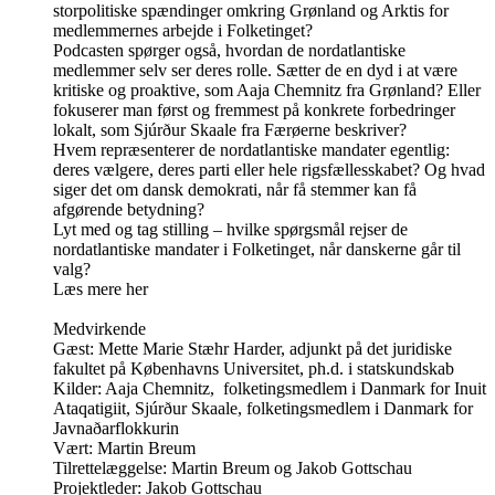
storpolitiske spændinger omkring Grønland og Arktis for
medlemmernes arbejde i Folketinget?
Podcasten spørger også, hvordan de nordatlantiske
medlemmer selv ser deres rolle. Sætter de en dyd i at være
kritiske og proaktive, som Aaja Chemnitz fra Grønland? Eller
fokuserer man først og fremmest på konkrete forbedringer
lokalt, som Sjúrður Skaale fra Færøerne beskriver?
Hvem repræsenterer de nordatlantiske mandater egentlig:
deres vælgere, deres parti eller hele rigsfællesskabet? Og hvad
siger det om dansk demokrati, når få stemmer kan få
afgørende betydning?
Lyt med og tag stilling – hvilke spørgsmål rejser de
nordatlantiske mandater i Folketinget, når danskerne går til
valg?
Læs mere her
Medvirkende
Gæst: Mette Marie Stæhr Harder, adjunkt på det juridiske
fakultet på Københavns Universitet, ph.d. i statskundskab
Kilder: Aaja Chemnitz, folketingsmedlem i Danmark for Inuit
Ataqatigiit, Sjúrður Skaale, folketingsmedlem i Danmark for
Javnaðarflokkurin
Vært: Martin Breum
Tilrettelæggelse: Martin Breum og Jakob Gottschau
Projektleder: Jakob Gottschau