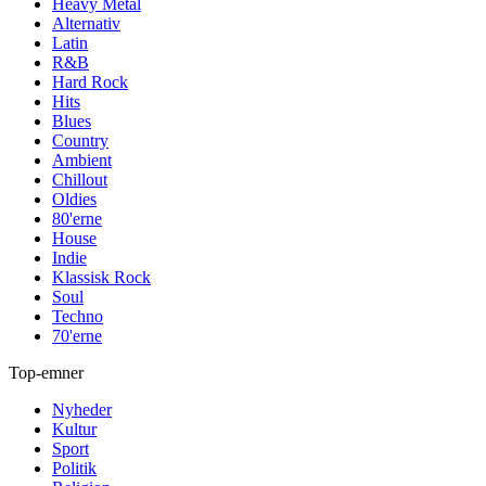
Heavy Metal
Alternativ
Latin
R&B
Hard Rock
Hits
Blues
Country
Ambient
Chillout
Oldies
80'erne
House
Indie
Klassisk Rock
Soul
Techno
70'erne
Top-emner
Nyheder
Kultur
Sport
Politik