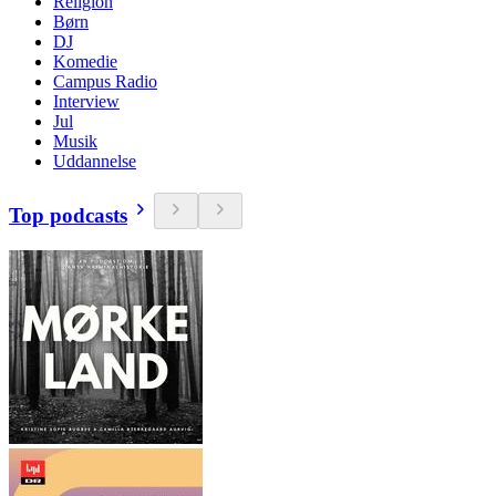
Religion
Børn
DJ
Komedie
Campus Radio
Interview
Jul
Musik
Uddannelse
Top podcasts