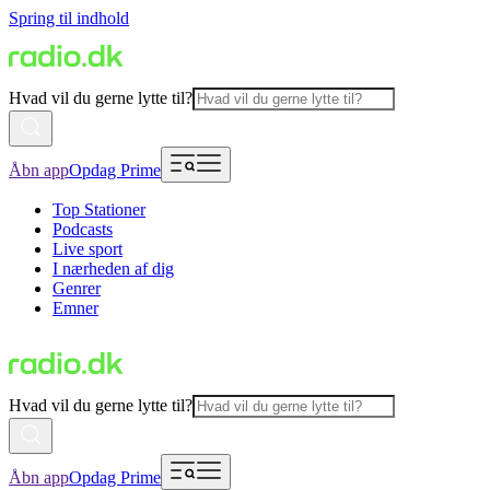
Spring til indhold
Hvad vil du gerne lytte til?
Åbn app
Opdag Prime
Top Stationer
Podcasts
Live sport
I nærheden af dig
Genrer
Emner
Hvad vil du gerne lytte til?
Åbn app
Opdag Prime