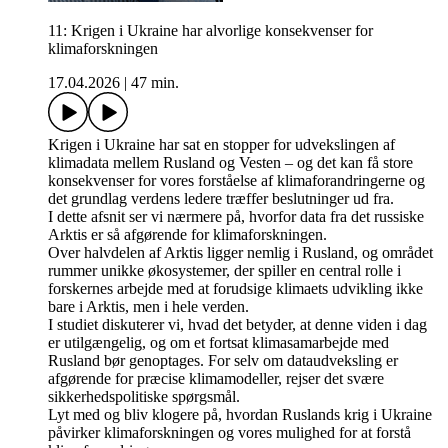
11: Krigen i Ukraine har alvorlige konsekvenser for
klimaforskningen
17.04.2026
|
47 min.
Krigen i Ukraine har sat en stopper for udvekslingen af
klimadata mellem Rusland og Vesten – og det kan få store
konsekvenser for vores forståelse af klimaforandringerne og
det grundlag verdens ledere træffer beslutninger ud fra.
I dette afsnit ser vi nærmere på, hvorfor data fra det russiske
Arktis er så afgørende for klimaforskningen.
Over halvdelen af Arktis ligger nemlig i Rusland, og området
rummer unikke økosystemer, der spiller en central rolle i
forskernes arbejde med at forudsige klimaets udvikling ikke
bare i Arktis, men i hele verden.
I studiet diskuterer vi, hvad det betyder, at denne viden i dag
er utilgængelig, og om et fortsat klimasamarbejde med
Rusland bør genoptages. For selv om dataudveksling er
afgørende for præcise klimamodeller, rejser det svære
sikkerhedspolitiske spørgsmål.
Lyt med og bliv klogere på, hvordan Ruslands krig i Ukraine
påvirker klimaforskningen og vores mulighed for at forstå