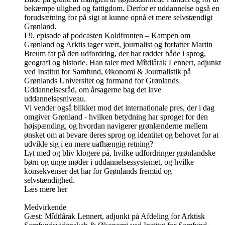
bekæmpe ulighed og fattigdom. Derfor er uddannelse også en
forudsætning for på sigt at kunne opnå et mere selvstændigt
Grønland.
I 9. episode af podcasten Koldfronten – Kampen om
Grønland og Arktis tager vært, journalist og forfatter Martin
Breum fat på den udfordring, der har rødder både i sprog,
geografi og historie. Han taler med Mîtdlârak Lennert, adjunkt
ved Institut for Samfund, Økonomi & Journalistik på
Grønlands Universitet og formand for Grønlands
Uddannelsesråd, om årsagerne bag det lave
uddannelsesniveau.
Vi vender også blikket mod det internationale pres, der i dag
omgiver Grønland - hvilken betydning har sproget for den
højspænding, og hvordan navigerer grønlænderne mellem
ønsket om at bevare deres sprog og identitet og behovet for at
udvikle sig i en mere uafhængig retning?
Lyt med og bliv klogere på, hvilke udfordringer grønlandske
børn og unge møder i uddannelsessystemet, og hvilke
konsekvenser det har for Grønlands fremtid og
selvstændighed.
Læs mere her
Medvirkende
Gæst: Mîdtlârak Lennert, adjunkt på Afdeling for Arktisk