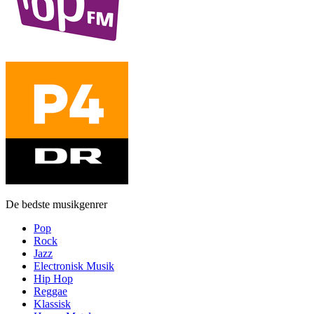
De bedste musikgenrer
Pop
Rock
Jazz
Electronisk Musik
Hip Hop
Reggae
Klassisk