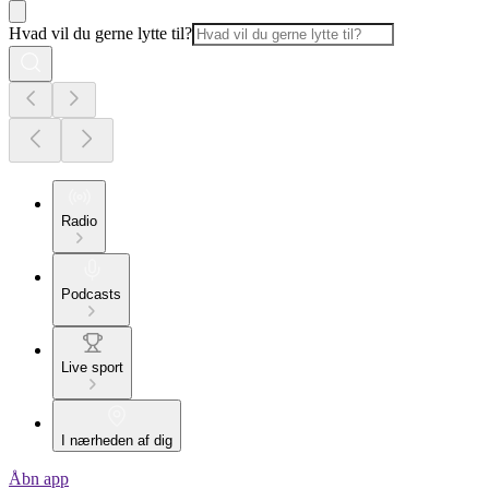
Hvad vil du gerne lytte til?
Radio
Podcasts
Live sport
I nærheden af dig
Åbn app