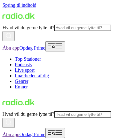
Spring til indhold
Hvad vil du gerne lytte til?
Åbn app
Opdag Prime
Top Stationer
Podcasts
Live sport
I nærheden af dig
Genrer
Emner
Hvad vil du gerne lytte til?
Åbn app
Opdag Prime