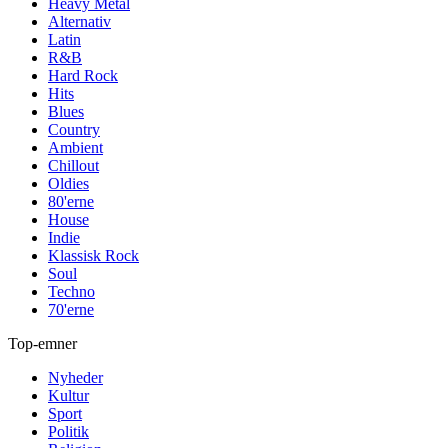
Heavy Metal
Alternativ
Latin
R&B
Hard Rock
Hits
Blues
Country
Ambient
Chillout
Oldies
80'erne
House
Indie
Klassisk Rock
Soul
Techno
70'erne
Top-emner
Nyheder
Kultur
Sport
Politik