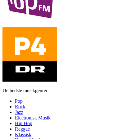
De bedste musikgenrer
Pop
Rock
Jazz
Electronisk Musik
Hip Hop
Reggae
Klassisk