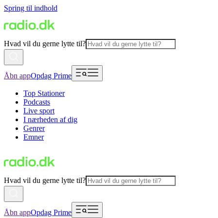
Spring til indhold
Hvad vil du gerne lytte til?
Åbn app
Opdag Prime
Top Stationer
Podcasts
Live sport
I nærheden af dig
Genrer
Emner
Hvad vil du gerne lytte til?
Åbn app
Opdag Prime