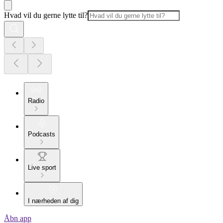
Hvad vil du gerne lytte til?
Radio
Podcasts
Live sport
I nærheden af dig
Åbn app