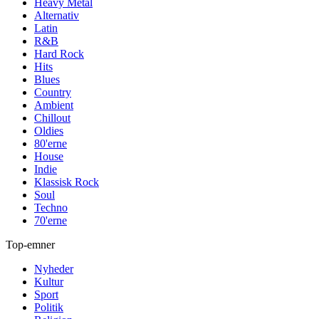
Heavy Metal
Alternativ
Latin
R&B
Hard Rock
Hits
Blues
Country
Ambient
Chillout
Oldies
80'erne
House
Indie
Klassisk Rock
Soul
Techno
70'erne
Top-emner
Nyheder
Kultur
Sport
Politik