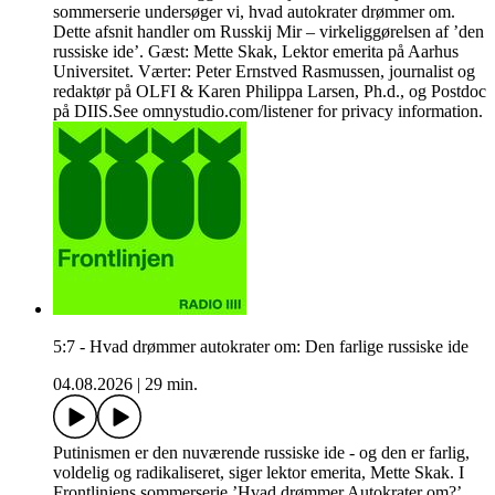
sommerserie undersøger vi, hvad autokrater drømmer om.
Dette afsnit handler om Russkij Mir – virkeliggørelsen af ’den
russiske ide’. Gæst: Mette Skak, Lektor emerita på Aarhus
Universitet. Værter: Peter Ernstved Rasmussen, journalist og
redaktør på OLFI & Karen Philippa Larsen, Ph.d., og Postdoc
på DIIS.See omnystudio.com/listener for privacy information.
5:7 - Hvad drømmer autokrater om: Den farlige russiske ide
04.08.2026
|
29 min.
Putinismen er den nuværende russiske ide - og den er farlig,
voldelig og radikaliseret, siger lektor emerita, Mette Skak. I
Frontlinjens sommerserie ’Hvad drømmer Autokrater om?’