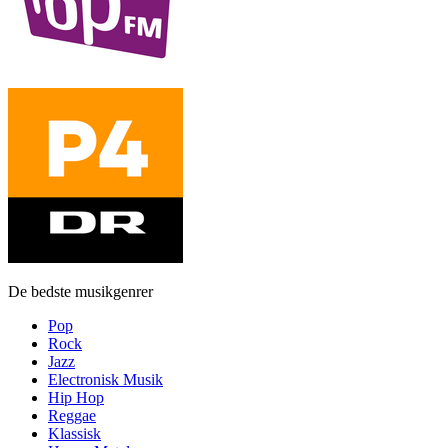
De bedste musikgenrer
Pop
Rock
Jazz
Electronisk Musik
Hip Hop
Reggae
Klassisk