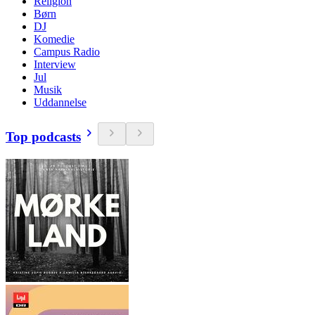
Religion
Børn
DJ
Komedie
Campus Radio
Interview
Jul
Musik
Uddannelse
Top podcasts