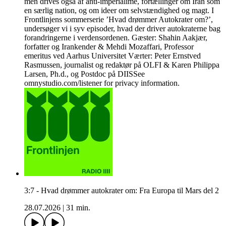
men drives også af anti-imperialime, fortællinger om Iran som
en særlig nation, og om ideer om selvstændighed og magt. I
Frontlinjens sommerserie ’Hvad drømmer Autokrater om?’,
undersøger vi i syv episoder, hvad der driver autokraterne bag
forandringerne i verdensordenen. Gæster: Shahin Aakjær,
forfatter og Irankender & Mehdi Mozaffari, Professor
emeritus ved Aarhus Universitet Værter: Peter Ernstved
Rasmussen, journalist og redaktør på OLFI & Karen Philippa
Larsen, Ph.d., og Postdoc på DIISSee
omnystudio.com/listener for privacy information.
3:7 - Hvad drømmer autokrater om: Fra Europa til Mars del 2
28.07.2026
|
31 min.