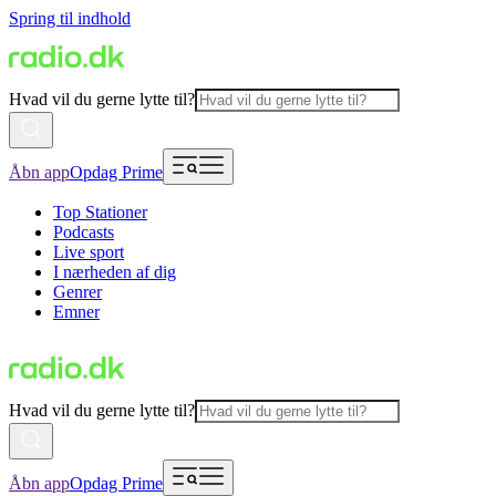
Spring til indhold
Hvad vil du gerne lytte til?
Åbn app
Opdag Prime
Top Stationer
Podcasts
Live sport
I nærheden af dig
Genrer
Emner
Hvad vil du gerne lytte til?
Åbn app
Opdag Prime