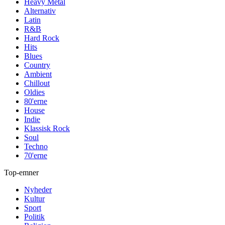
Heavy Metal
Alternativ
Latin
R&B
Hard Rock
Hits
Blues
Country
Ambient
Chillout
Oldies
80'erne
House
Indie
Klassisk Rock
Soul
Techno
70'erne
Top-emner
Nyheder
Kultur
Sport
Politik