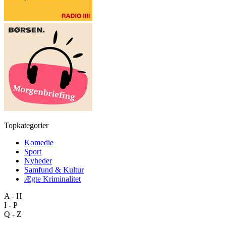
Topkategorier
Komedie
Sport
Nyheder
Samfund & Kultur
Ægte Kriminalitet
A - H
I - P
Q - Z