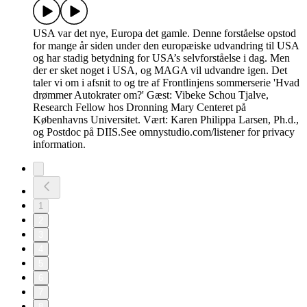
USA var det nye, Europa det gamle. Denne forståelse opstod
for mange år siden under den europæiske udvandring til USA
og har stadig betydning for USA’s selvforståelse i dag. Men
der er sket noget i USA, og MAGA vil udvandre igen. Det
taler vi om i afsnit to og tre af Frontlinjens sommerserie 'Hvad
drømmer Autokrater om?' Gæst: Vibeke Schou Tjalve,
Research Fellow hos Dronning Mary Centeret på
Københavns Universitet. Vært: Karen Philippa Larsen, Ph.d.,
og Postdoc på DIIS.See omnystudio.com/listener for privacy
information.
1
2
3
4
5
6
7
8