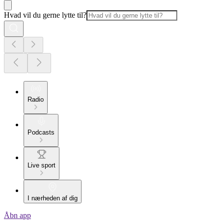
Hvad vil du gerne lytte til?
Radio
Podcasts
Live sport
I nærheden af dig
Åbn app