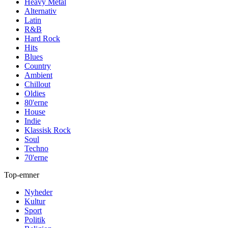
Heavy Metal
Alternativ
Latin
R&B
Hard Rock
Hits
Blues
Country
Ambient
Chillout
Oldies
80'erne
House
Indie
Klassisk Rock
Soul
Techno
70'erne
Top-emner
Nyheder
Kultur
Sport
Politik