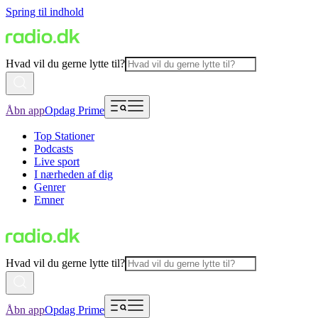
Spring til indhold
Hvad vil du gerne lytte til?
Åbn app
Opdag Prime
Top Stationer
Podcasts
Live sport
I nærheden af dig
Genrer
Emner
Hvad vil du gerne lytte til?
Åbn app
Opdag Prime