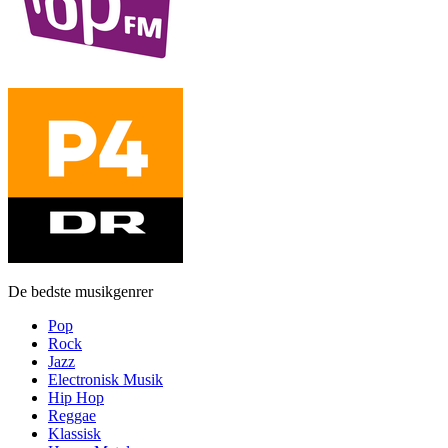
De bedste musikgenrer
Pop
Rock
Jazz
Electronisk Musik
Hip Hop
Reggae
Klassisk