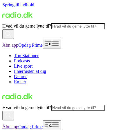
Spring til indhold
Hvad vil du gerne lytte til?
Åbn app
Opdag Prime
Top Stationer
Podcasts
Live sport
I nærheden af dig
Genrer
Emner
Hvad vil du gerne lytte til?
Åbn app
Opdag Prime