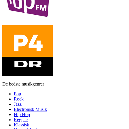
De bedste musikgenrer
Pop
Rock
Jazz
Electronisk Musik
Hip Hop
Reggae
Klassisk