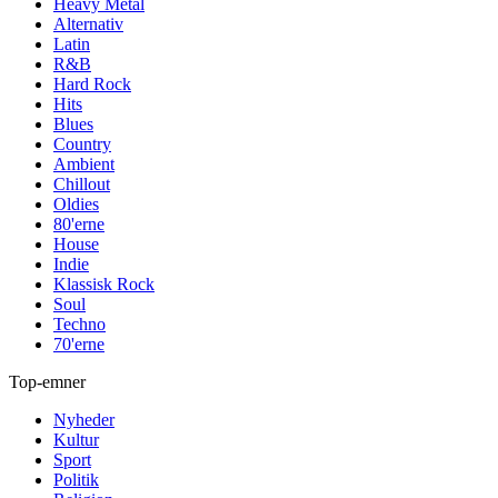
Heavy Metal
Alternativ
Latin
R&B
Hard Rock
Hits
Blues
Country
Ambient
Chillout
Oldies
80'erne
House
Indie
Klassisk Rock
Soul
Techno
70'erne
Top-emner
Nyheder
Kultur
Sport
Politik