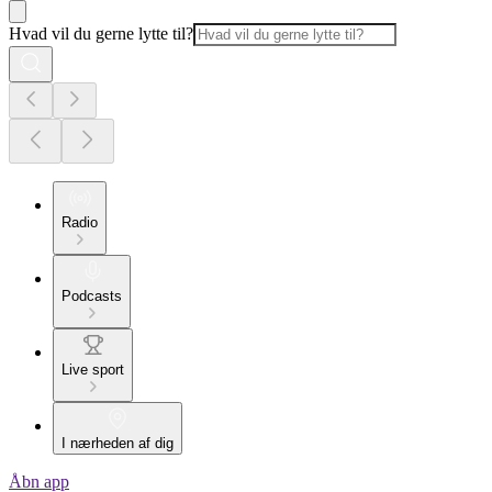
Hvad vil du gerne lytte til?
Radio
Podcasts
Live sport
I nærheden af dig
Åbn app