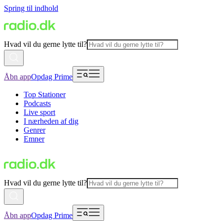
Spring til indhold
Hvad vil du gerne lytte til?
Åbn app
Opdag Prime
Top Stationer
Podcasts
Live sport
I nærheden af dig
Genrer
Emner
Hvad vil du gerne lytte til?
Åbn app
Opdag Prime