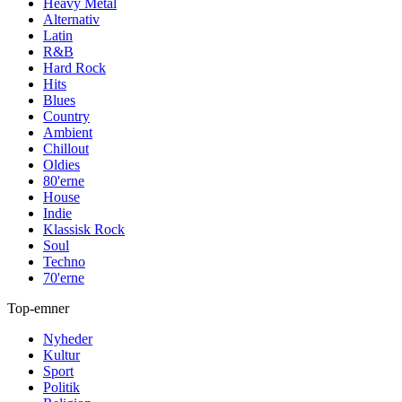
Heavy Metal
Alternativ
Latin
R&B
Hard Rock
Hits
Blues
Country
Ambient
Chillout
Oldies
80'erne
House
Indie
Klassisk Rock
Soul
Techno
70'erne
Top-emner
Nyheder
Kultur
Sport
Politik