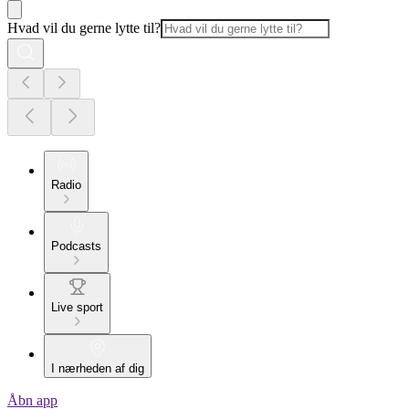
Hvad vil du gerne lytte til?
Radio
Podcasts
Live sport
I nærheden af dig
Åbn app