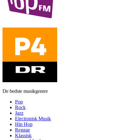
De bedste musikgenrer
Pop
Rock
Jazz
Electronisk Musik
Hip Hop
Reggae
Klassisk