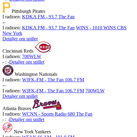
Pittsburgh Pirates
I radioen:
KDKA FM - 93.7 The Fan
-
-
I radioen:
KDKA FM - 93.7 The Fan
WINS - 1010 WINS CBS
New York
Detaljer om spillet
Cincinnati Reds
I radioen:
700WLW
-
:
-
Detaljer om spillet
Washington Nationals
I radioen:
WJFK-FM - The Fan 106.7 FM
-
-
I radioen:
WJFK-FM - The Fan 106.7 FM
700WLW
Detaljer om spillet
Atlanta Braves
I radioen:
WCNN - Sports Radio 680 The Fan
-
:
-
Detaljer om spillet
New York Yankees