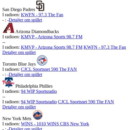
San Diego Padres
I radioen:
KWFN - 97.3 The Fan
-
:
-
Detaljer om spillet
Arizona Diamondbacks
I radioen:
KMVP - Arizona Sports 98.7 FM
-
-
I radioen:
KMVP - Arizona Sports 98.7 FM
KWFN - 97.3 The Fan
Detaljer om spillet
Toronto Blue Jays
I radioen:
CJCL Sportsnet 590 The FAN
-
:
-
Detaljer om spillet
Philadelphia Phillies
I radioen:
94 WIP Sportsradio
-
-
I radioen:
94 WIP Sportsradio
CJCL Sportsnet 590 The FAN
Detaljer om spillet
New York Mets
I radioen:
WINS - 1010 WINS CBS New York
-
:
-
Detaljer om spillet