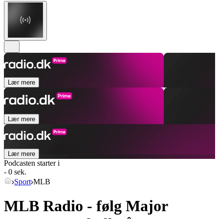
Lær mere
Lær mere
Lær mere
Podcasten starter i
- 0 sek.
Sport
MLB
MLB Radio - følg Major