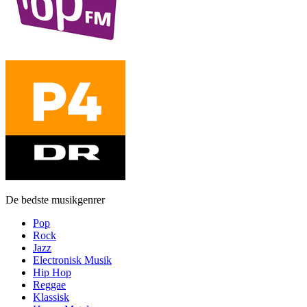
De bedste musikgenrer
Pop
Rock
Jazz
Electronisk Musik
Hip Hop
Reggae
Klassisk