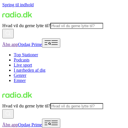
Spring til indhold
Hvad vil du gerne lytte til?
Åbn app
Opdag Prime
Top Stationer
Podcasts
Live sport
I nærheden af dig
Genrer
Emner
Hvad vil du gerne lytte til?
Åbn app
Opdag Prime