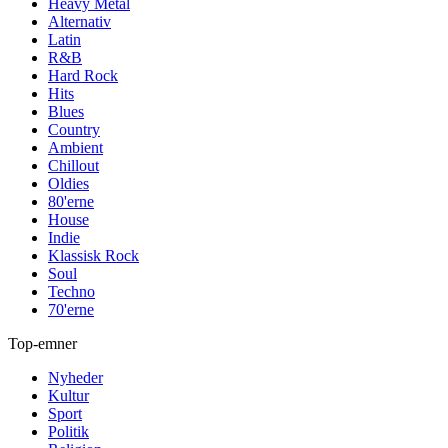
Heavy Metal
Alternativ
Latin
R&B
Hard Rock
Hits
Blues
Country
Ambient
Chillout
Oldies
80'erne
House
Indie
Klassisk Rock
Soul
Techno
70'erne
Top-emner
Nyheder
Kultur
Sport
Politik