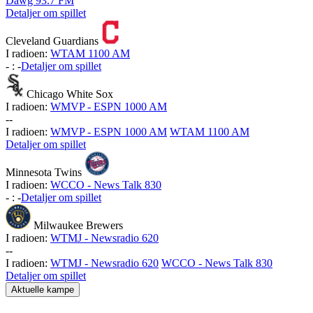
Dawg 93.7 FM
Detaljer om spillet
Cleveland Guardians
I radioen:
WTAM 1100 AM
-
:
-
Detaljer om spillet
Chicago White Sox
I radioen:
WMVP - ESPN 1000 AM
-
-
I radioen:
WMVP - ESPN 1000 AM
WTAM 1100 AM
Detaljer om spillet
Minnesota Twins
I radioen:
WCCO - News Talk 830
-
:
-
Detaljer om spillet
Milwaukee Brewers
I radioen:
WTMJ - Newsradio 620
-
-
I radioen:
WTMJ - Newsradio 620
WCCO - News Talk 830
Detaljer om spillet
Aktuelle kampe