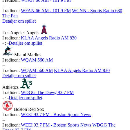
I radioen:
WFAN 66 AM - 101.9 FM
-
-
I radioen:
WFAN 66 AM - 101.9 FM
WCNN - Sports Radio 680
The Fan
Detaljer om spillet
Los Angeles Angels
I radioen:
KLAA Angels Radio AM 830
-
:
-
Detaljer om spillet
Miami Marlins
I radioen:
WQAM 560 AM
-
-
I radioen:
WQAM 560 AM
KLAA Angels Radio AM 830
Detaljer om spillet
Athletics
I radioen:
WDGG The Dawg 93.7 FM
-
:
-
Detaljer om spillet
Boston Red Sox
I radioen:
WEEI 93.7 FM - Boston Sports News
-
-
I radioen:
WEEI 93.7 FM - Boston Sports News
WDGG The