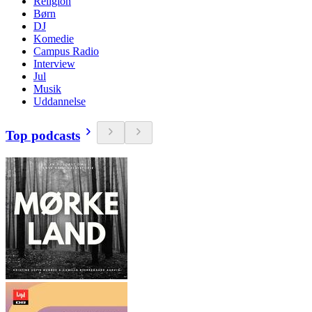
Religion
Børn
DJ
Komedie
Campus Radio
Interview
Jul
Musik
Uddannelse
Top podcasts