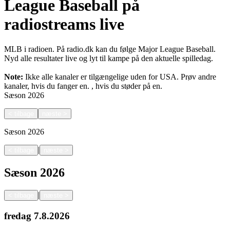
League Baseball på
radiostreams live
MLB i radioen. På radio.dk kan du følge Major League Baseball.
Nyd alle resultater live og lyt til kampe på den aktuelle spilledag.
Note:
Ikke alle kanaler er tilgængelige uden for USA. Prøv andre
kanaler, hvis du fanger en.
, hvis du støder på en.
Sæson
2026
<
tilbage
næste
>
Sæson
2026
|
<
tilbage
næste
>
Sæson
2026
|
<
tilbage
næste
>
fredag
7.8.2026