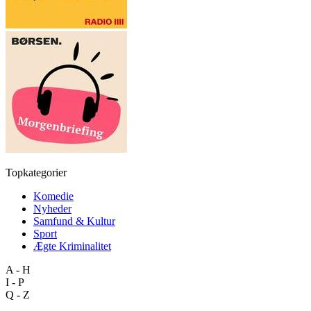
Topkategorier
Komedie
Nyheder
Samfund & Kultur
Sport
Ægte Kriminalitet
A - H
I - P
Q - Z