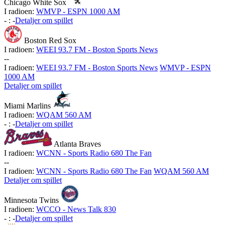
Chicago White Sox
I radioen:
WMVP - ESPN 1000 AM
-
:
-
Detaljer om spillet
Boston Red Sox
I radioen:
WEEI 93.7 FM - Boston Sports News
-
-
I radioen:
WEEI 93.7 FM - Boston Sports News
WMVP - ESPN
1000 AM
Detaljer om spillet
Miami Marlins
I radioen:
WQAM 560 AM
-
:
-
Detaljer om spillet
Atlanta Braves
I radioen:
WCNN - Sports Radio 680 The Fan
-
-
I radioen:
WCNN - Sports Radio 680 The Fan
WQAM 560 AM
Detaljer om spillet
Minnesota Twins
I radioen:
WCCO - News Talk 830
-
:
-
Detaljer om spillet