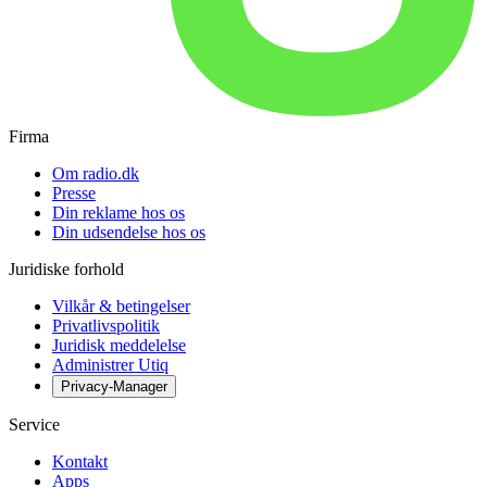
Firma
Om radio.dk
Presse
Din reklame hos os
Din udsendelse hos os
Juridiske forhold
Vilkår & betingelser
Privatlivspolitik
Juridisk meddelelse
Administrer Utiq
Privacy-Manager
Service
Kontakt
Apps