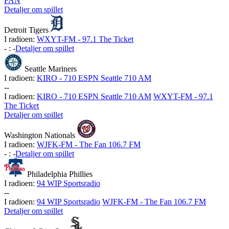
FAN
Detaljer om spillet
Detroit Tigers
I radioen:
WXYT-FM - 97.1 The Ticket
-
:
-
Detaljer om spillet
Seattle Mariners
I radioen:
KIRO - 710 ESPN Seattle 710 AM
-
-
I radioen:
KIRO - 710 ESPN Seattle 710 AM
WXYT-FM - 97.1
The Ticket
Detaljer om spillet
Washington Nationals
I radioen:
WJFK-FM - The Fan 106.7 FM
-
:
-
Detaljer om spillet
Philadelphia Phillies
I radioen:
94 WIP Sportsradio
-
-
I radioen:
94 WIP Sportsradio
WJFK-FM - The Fan 106.7 FM
Detaljer om spillet