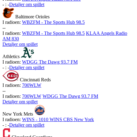
-
:
-
Detaljer om spillet
Baltimore Orioles
I radioen:
WBZFM - The Sports Hub 98.5
-
-
I radioen:
WBZFM - The Sports Hub 98.5
KLAA Angels Radio
AM 830
Detaljer om spillet
Athletics
I radioen:
WDGG The Dawg 93.7 FM
-
:
-
Detaljer om spillet
Cincinnati Reds
I radioen:
700WLW
-
-
I radioen:
700WLW
WDGG The Dawg 93.7 FM
Detaljer om spillet
New York Mets
I radioen:
WINS - 1010 WINS CBS New York
-
:
-
Detaljer om spillet