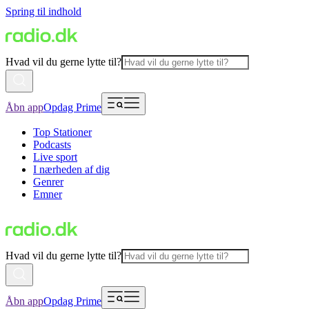
Spring til indhold
Hvad vil du gerne lytte til?
Åbn app
Opdag Prime
Top Stationer
Podcasts
Live sport
I nærheden af dig
Genrer
Emner
Hvad vil du gerne lytte til?
Åbn app
Opdag Prime