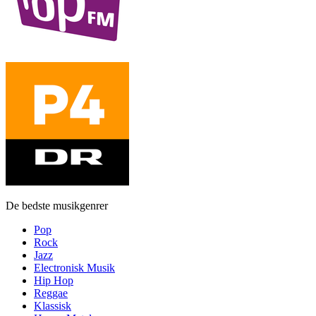
De bedste musikgenrer
Pop
Rock
Jazz
Electronisk Musik
Hip Hop
Reggae
Klassisk