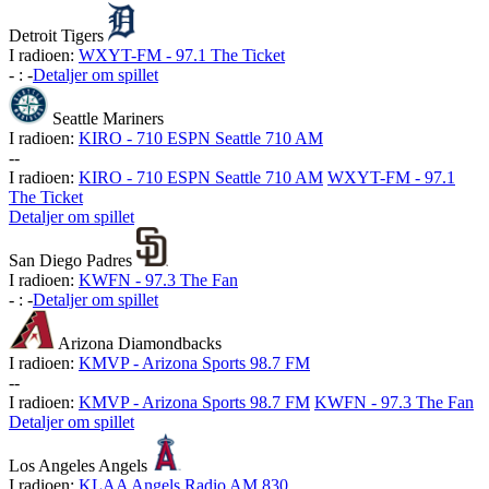
Detroit Tigers
I radioen:
WXYT-FM - 97.1 The Ticket
-
:
-
Detaljer om spillet
Seattle Mariners
I radioen:
KIRO - 710 ESPN Seattle 710 AM
-
-
I radioen:
KIRO - 710 ESPN Seattle 710 AM
WXYT-FM - 97.1
The Ticket
Detaljer om spillet
San Diego Padres
I radioen:
KWFN - 97.3 The Fan
-
:
-
Detaljer om spillet
Arizona Diamondbacks
I radioen:
KMVP - Arizona Sports 98.7 FM
-
-
I radioen:
KMVP - Arizona Sports 98.7 FM
KWFN - 97.3 The Fan
Detaljer om spillet
Los Angeles Angels
I radioen:
KLAA Angels Radio AM 830