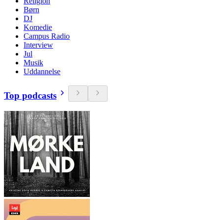
Religion
Børn
DJ
Komedie
Campus Radio
Interview
Jul
Musik
Uddannelse
Top podcasts