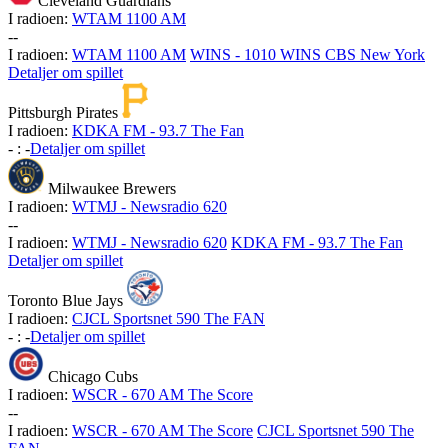
Cleveland Guardians
I radioen:
WTAM 1100 AM
-
-
I radioen:
WTAM 1100 AM
WINS - 1010 WINS CBS New York
Detaljer om spillet
Pittsburgh Pirates
I radioen:
KDKA FM - 93.7 The Fan
-
:
-
Detaljer om spillet
Milwaukee Brewers
I radioen:
WTMJ - Newsradio 620
-
-
I radioen:
WTMJ - Newsradio 620
KDKA FM - 93.7 The Fan
Detaljer om spillet
Toronto Blue Jays
I radioen:
CJCL Sportsnet 590 The FAN
-
:
-
Detaljer om spillet
Chicago Cubs
I radioen:
WSCR - 670 AM The Score
-
-
I radioen:
WSCR - 670 AM The Score
CJCL Sportsnet 590 The