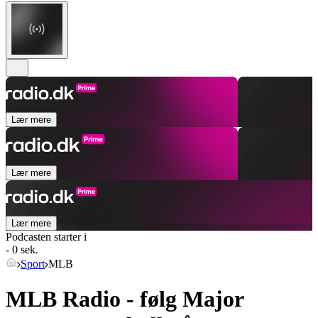
Lær mere
Lær mere
Lær mere
Podcasten starter i
- 0 sek.
Sport
MLB
MLB Radio - følg Major