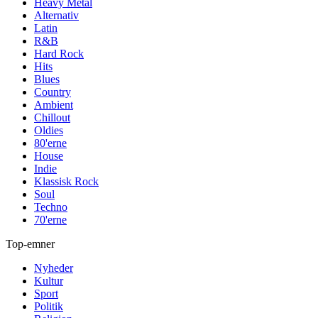
Heavy Metal
Alternativ
Latin
R&B
Hard Rock
Hits
Blues
Country
Ambient
Chillout
Oldies
80'erne
House
Indie
Klassisk Rock
Soul
Techno
70'erne
Top-emner
Nyheder
Kultur
Sport
Politik