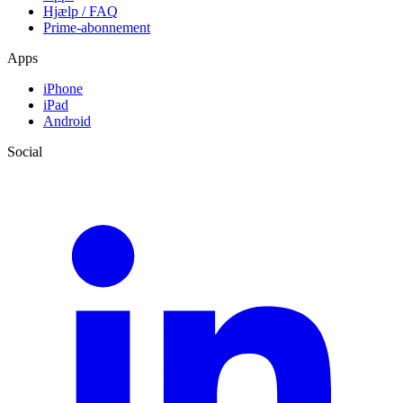
Hjælp / FAQ
Prime-abonnement
Apps
iPhone
iPad
Android
Social