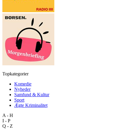
Topkategorier
Komedie
Nyheder
Samfund & Kultur
Sport
Ægte Kriminalitet
A - H
I - P
Q - Z