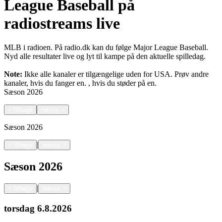
League Baseball på
radiostreams live
MLB i radioen. På radio.dk kan du følge Major League Baseball.
Nyd alle resultater live og lyt til kampe på den aktuelle spilledag.
Note:
Ikke alle kanaler er tilgængelige uden for USA. Prøv andre
kanaler, hvis du fanger en.
, hvis du støder på en.
Sæson
2026
<
tilbage
næste
>
Sæson
2026
|
<
tilbage
næste
>
Sæson
2026
|
<
tilbage
næste
>
torsdag
6.8.2026