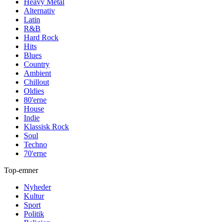
Heavy Metal
Alternativ
Latin
R&B
Hard Rock
Hits
Blues
Country
Ambient
Chillout
Oldies
80'erne
House
Indie
Klassisk Rock
Soul
Techno
70'erne
Top-emner
Nyheder
Kultur
Sport
Politik