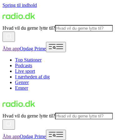
Spring til indhold
Hvad vil du gerne lytte til?
Åbn app
Opdag Prime
Top Stationer
Podcasts
Live sport
I nærheden af dig
Genrer
Emner
Hvad vil du gerne lytte til?
Åbn app
Opdag Prime