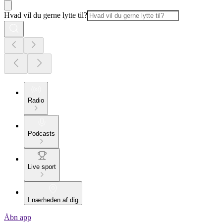
Hvad vil du gerne lytte til?
Radio
Podcasts
Live sport
I nærheden af dig
Åbn app