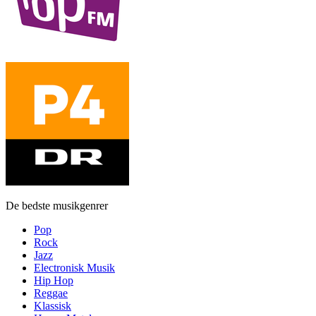
De bedste musikgenrer
Pop
Rock
Jazz
Electronisk Musik
Hip Hop
Reggae
Klassisk