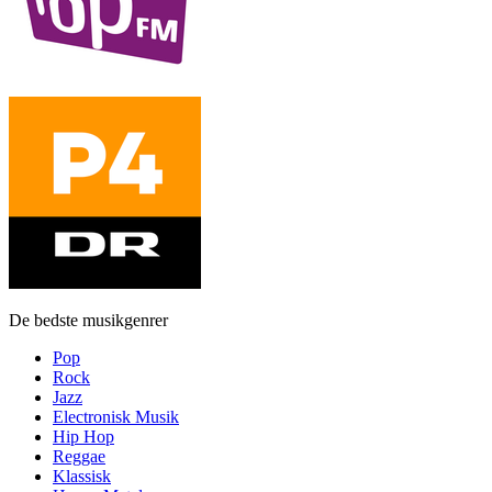
De bedste musikgenrer
Pop
Rock
Jazz
Electronisk Musik
Hip Hop
Reggae
Klassisk