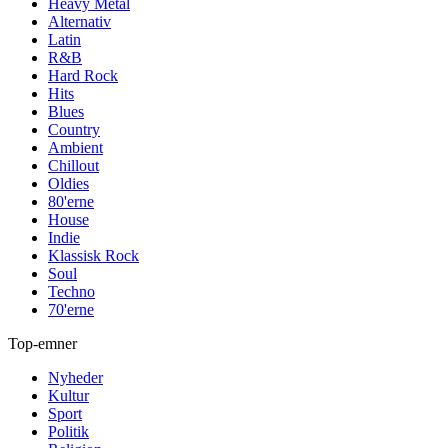
Heavy Metal
Alternativ
Latin
R&B
Hard Rock
Hits
Blues
Country
Ambient
Chillout
Oldies
80'erne
House
Indie
Klassisk Rock
Soul
Techno
70'erne
Top-emner
Nyheder
Kultur
Sport
Politik