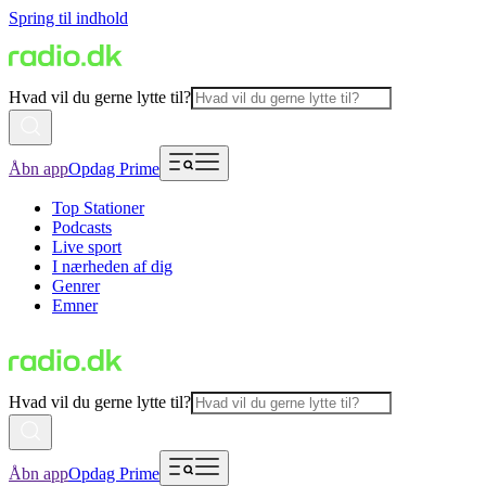
Spring til indhold
Hvad vil du gerne lytte til?
Åbn app
Opdag Prime
Top Stationer
Podcasts
Live sport
I nærheden af dig
Genrer
Emner
Hvad vil du gerne lytte til?
Åbn app
Opdag Prime