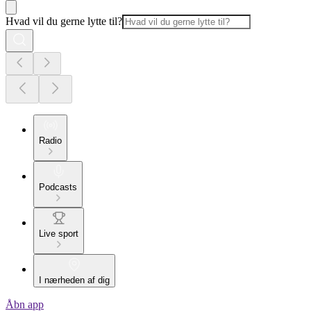
Hvad vil du gerne lytte til?
Radio
Podcasts
Live sport
I nærheden af dig
Åbn app