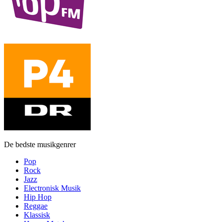
De bedste musikgenrer
Pop
Rock
Jazz
Electronisk Musik
Hip Hop
Reggae
Klassisk