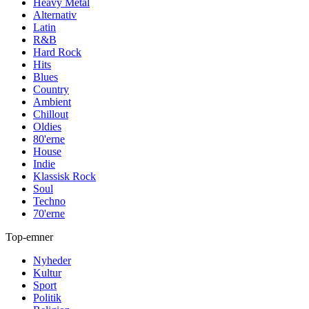
Heavy Metal
Alternativ
Latin
R&B
Hard Rock
Hits
Blues
Country
Ambient
Chillout
Oldies
80'erne
House
Indie
Klassisk Rock
Soul
Techno
70'erne
Top-emner
Nyheder
Kultur
Sport
Politik