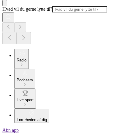
Hvad vil du gerne lytte til?
Radio
Podcasts
Live sport
I nærheden af dig
Åbn app