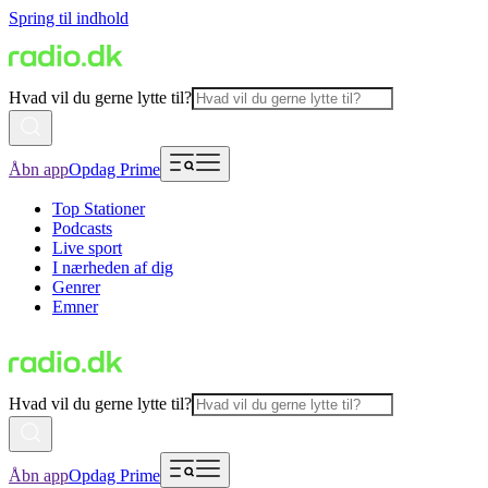
Spring til indhold
Hvad vil du gerne lytte til?
Åbn app
Opdag Prime
Top Stationer
Podcasts
Live sport
I nærheden af dig
Genrer
Emner
Hvad vil du gerne lytte til?
Åbn app
Opdag Prime