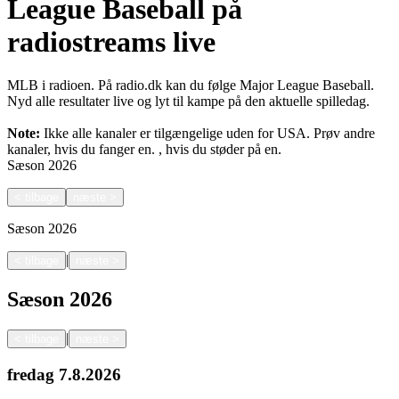
League Baseball på
radiostreams live
MLB i radioen. På radio.dk kan du følge Major League Baseball.
Nyd alle resultater live og lyt til kampe på den aktuelle spilledag.
Note:
Ikke alle kanaler er tilgængelige uden for USA. Prøv andre
kanaler, hvis du fanger en.
, hvis du støder på en.
Sæson
2026
<
tilbage
næste
>
Sæson
2026
|
<
tilbage
næste
>
Sæson
2026
|
<
tilbage
næste
>
fredag
7.8.2026