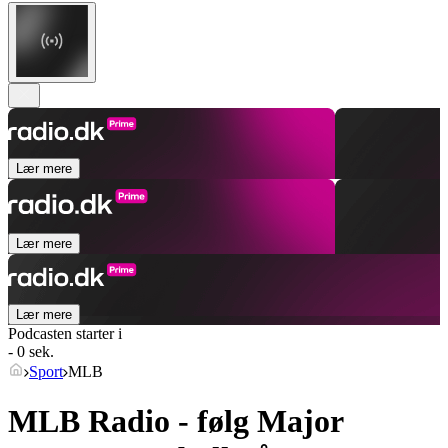
Lær mere
Lær mere
Lær mere
Podcasten starter i
- 0 sek.
Sport
MLB
MLB Radio - følg Major