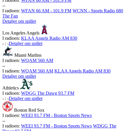
I radioen:
WFAN 66 AM - 101.9 FM
-
-
I radioen:
WFAN 66 AM - 101.9 FM
WCNN - Sports Radio 680
The Fan
Detaljer om spillet
Los Angeles Angels
I radioen:
KLAA Angels Radio AM 830
-
:
-
Detaljer om spillet
Miami Marlins
I radioen:
WQAM 560 AM
-
-
I radioen:
WQAM 560 AM
KLAA Angels Radio AM 830
Detaljer om spillet
Athletics
I radioen:
WDGG The Dawg 93.7 FM
-
:
-
Detaljer om spillet
Boston Red Sox
I radioen:
WEEI 93.7 FM - Boston Sports News
-
-
I radioen:
WEEI 93.7 FM - Boston Sports News
WDGG The