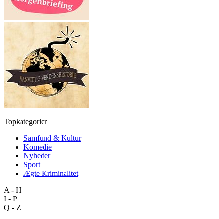
Topkategorier
Samfund & Kultur
Komedie
Nyheder
Sport
Ægte Kriminalitet
A - H
I - P
Q - Z