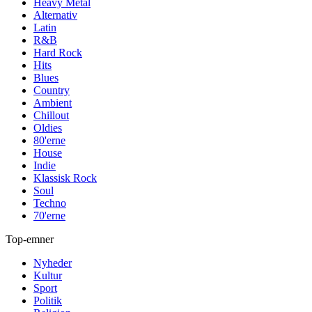
Heavy Metal
Alternativ
Latin
R&B
Hard Rock
Hits
Blues
Country
Ambient
Chillout
Oldies
80'erne
House
Indie
Klassisk Rock
Soul
Techno
70'erne
Top-emner
Nyheder
Kultur
Sport
Politik