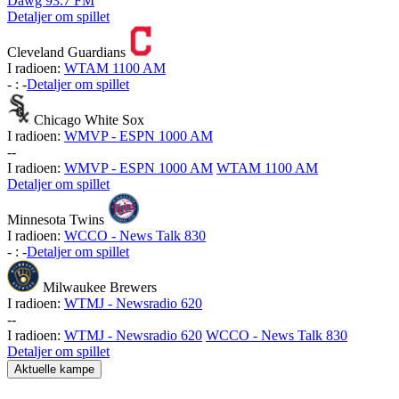
Dawg 93.7 FM
Detaljer om spillet
Cleveland Guardians
I radioen:
WTAM 1100 AM
-
:
-
Detaljer om spillet
Chicago White Sox
I radioen:
WMVP - ESPN 1000 AM
-
-
I radioen:
WMVP - ESPN 1000 AM
WTAM 1100 AM
Detaljer om spillet
Minnesota Twins
I radioen:
WCCO - News Talk 830
-
:
-
Detaljer om spillet
Milwaukee Brewers
I radioen:
WTMJ - Newsradio 620
-
-
I radioen:
WTMJ - Newsradio 620
WCCO - News Talk 830
Detaljer om spillet
Aktuelle kampe