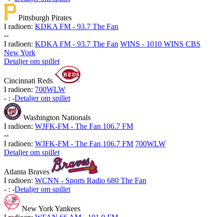
Pittsburgh Pirates
I radioen:
KDKA FM - 93.7 The Fan
-
-
I radioen:
KDKA FM - 93.7 The Fan
WINS - 1010 WINS CBS
New York
Detaljer om spillet
Cincinnati Reds
I radioen:
700WLW
-
:
-
Detaljer om spillet
Washington Nationals
I radioen:
WJFK-FM - The Fan 106.7 FM
-
-
I radioen:
WJFK-FM - The Fan 106.7 FM
700WLW
Detaljer om spillet
Atlanta Braves
I radioen:
WCNN - Sports Radio 680 The Fan
-
:
-
Detaljer om spillet
New York Yankees