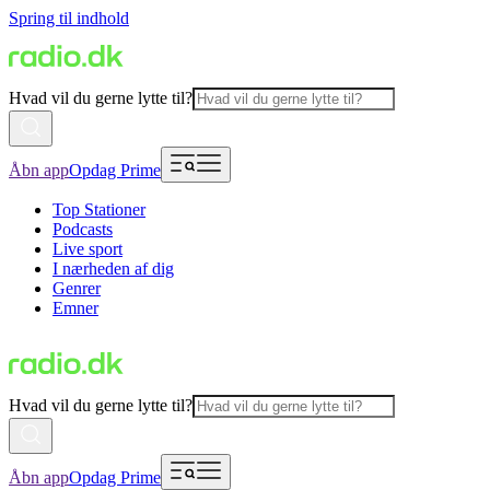
Spring til indhold
Hvad vil du gerne lytte til?
Åbn app
Opdag Prime
Top Stationer
Podcasts
Live sport
I nærheden af dig
Genrer
Emner
Hvad vil du gerne lytte til?
Åbn app
Opdag Prime