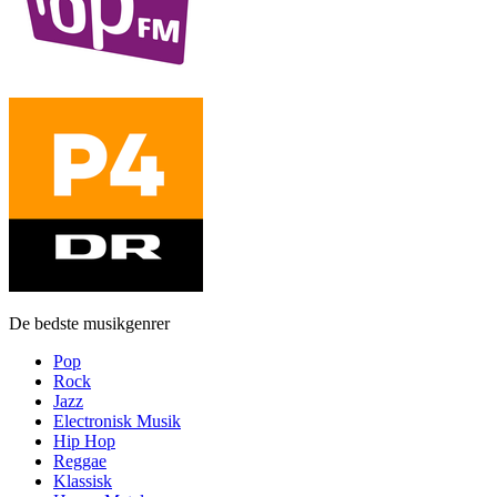
De bedste musikgenrer
Pop
Rock
Jazz
Electronisk Musik
Hip Hop
Reggae
Klassisk