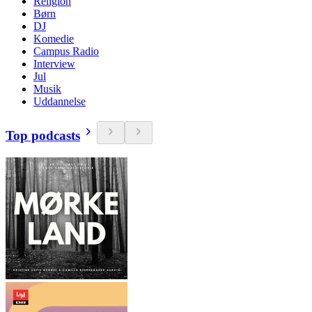
Religion
Børn
DJ
Komedie
Campus Radio
Interview
Jul
Musik
Uddannelse
Top podcasts