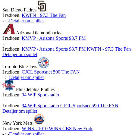
San Diego Padres
I radioen:
KWFN - 97.3 The Fan
-
:
-
Detaljer om spillet
Arizona Diamondbacks
I radioen:
KMVP - Arizona Sports 98.7 FM
-
-
I radioen:
KMVP - Arizona Sports 98.7 FM
KWFN - 97.3 The Fan
Detaljer om spillet
Toronto Blue Jays
I radioen:
CJCL Sportsnet 590 The FAN
-
:
-
Detaljer om spillet
Philadelphia Phillies
I radioen:
94 WIP Sportsradio
-
-
I radioen:
94 WIP Sportsradio
CJCL Sportsnet 590 The FAN
Detaljer om spillet
New York Mets
I radioen:
WINS - 1010 WINS CBS New York
-
:
-
Detaljer om spillet