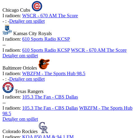
Chicago Cubs
I radioen:
WSCR - 670 AM The Score
-
:
-
Detaljer om spillet
Kansas City Royals
I radioen:
610 Sports Radio KCSP
-
-
I radioen:
610 Sports Radio KCSP
WSCR - 670 AM The Score
Detaljer om spillet
Baltimore Orioles
I radioen:
WBZFM - The Sports Hub 98.5
-
:
-
Detaljer om spillet
Texas Rangers
I radioen:
105.3 The Fan - CBS Dallas
-
-
I radioen:
105.3 The Fan - CBS Dallas
WBZFM - The Sports Hub
98.5
Detaljer om spillet
Colorado Rockies
I radioen:
KOA 850 AM & 94.1 FM