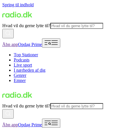
Spring til indhold
Hvad vil du gerne lytte til?
Åbn app
Opdag Prime
Top Stationer
Podcasts
Live sport
I nærheden af dig
Genrer
Emner
Hvad vil du gerne lytte til?
Åbn app
Opdag Prime