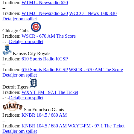
I radioen:
WTMJ - Newsradio 620
-
-
I radioen:
WTMJ - Newsradio 620
WCCO - News Talk 830
Detaljer om spillet
Chicago Cubs
I radioen:
WSCR - 670 AM The Score
-
:
-
Detaljer om spillet
Kansas City Royals
I radioen:
610 Sports Radio KCSP
-
-
I radioen:
610 Sports Radio KCSP
WSCR - 670 AM The Score
Detaljer om spillet
Detroit Tigers
I radioen:
WXYT-FM - 97.1 The Ticket
-
:
-
Detaljer om spillet
San Francisco Giants
I radioen:
KNBR 104.5 / 680 AM
-
-
I radioen:
KNBR 104.5 / 680 AM
WXYT-FM - 97.1 The Ticket
Detaljer om spillet