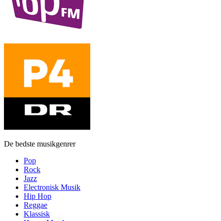
De bedste musikgenrer
Pop
Rock
Jazz
Electronisk Musik
Hip Hop
Reggae
Klassisk