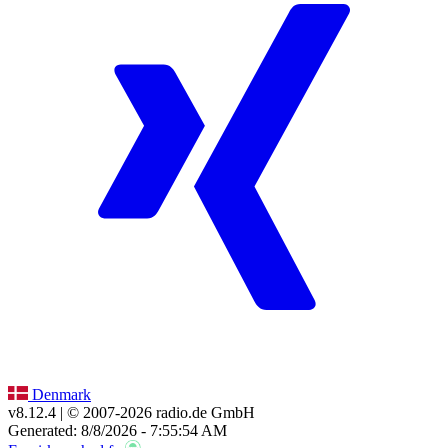
Denmark
v8.12.4
| © 2007-
2026
radio.de GmbH
Generated: 8/8/2026 - 7:55:54 AM