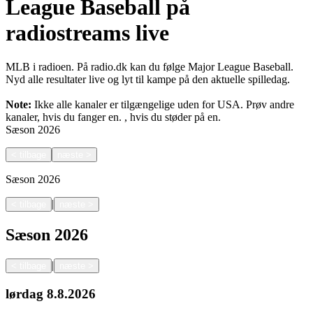
League Baseball på
radiostreams live
MLB i radioen. På radio.dk kan du følge Major League Baseball.
Nyd alle resultater live og lyt til kampe på den aktuelle spilledag.
Note:
Ikke alle kanaler er tilgængelige uden for USA. Prøv andre
kanaler, hvis du fanger en.
, hvis du støder på en.
Sæson
2026
<
tilbage
næste
>
Sæson
2026
|
<
tilbage
næste
>
Sæson
2026
|
<
tilbage
næste
>
lørdag
8.8.2026