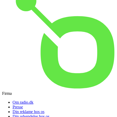
Firma
Om radio.dk
Presse
Din reklame hos os
Din udsendelse hos os