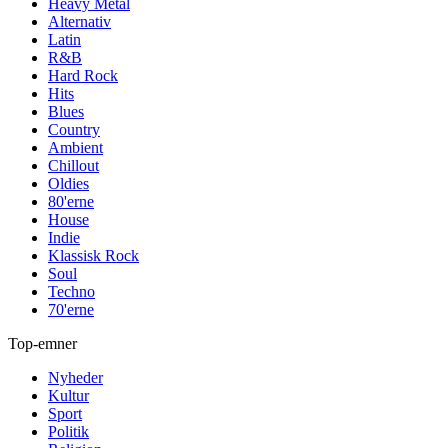
Heavy Metal
Alternativ
Latin
R&B
Hard Rock
Hits
Blues
Country
Ambient
Chillout
Oldies
80'erne
House
Indie
Klassisk Rock
Soul
Techno
70'erne
Top-emner
Nyheder
Kultur
Sport
Politik