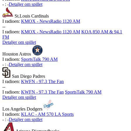
-
:
-
Detaljer om spillet
St.Louis Cardinals
I radioen:
KMOX - NewsRadio 1120 AM
-
-
I radioen:
KMOX - NewsRadio 1120 AM
KOA 850 AM & 94.1
FM
Detaljer om spillet
Houston Astros
I radioen:
SportsTalk 790 AM
-
:
-
Detaljer om spillet
San Diego Padres
I radioen:
KWFN - 97.3 The Fan
-
-
I radioen:
KWFN - 97.3 The Fan
SportsTalk 790 AM
Detaljer om spillet
Los Angeles Dodgers
I radioen:
KLAC - AM 570 LA Sports
-
:
-
Detaljer om spillet