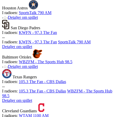
Houston Astros
I radioen:
SportsTalk 790 AM
-
:
-
Detaljer om spillet
San Diego Padres
I radioen:
KWFN - 97.3 The Fan
-
-
I radioen:
KWFN - 97.3 The Fan
SportsTalk 790 AM
Detaljer om spillet
Baltimore Orioles
I radioen:
WBZFM - The Sports Hub 98.5
-
:
-
Detaljer om spillet
Texas Rangers
I radioen:
105.3 The Fan - CBS Dallas
-
-
I radioen:
105.3 The Fan - CBS Dallas
WBZFM - The Sports Hub
98.5
Detaljer om spillet
Cleveland Guardians
I radioen:
WTAM 1100 AM