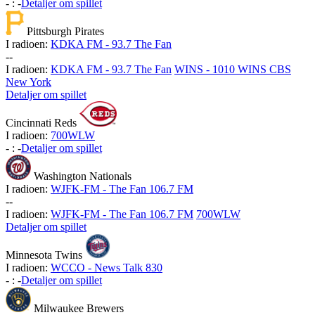
-
:
-
Detaljer om spillet
Pittsburgh Pirates
I radioen:
KDKA FM - 93.7 The Fan
-
-
I radioen:
KDKA FM - 93.7 The Fan
WINS - 1010 WINS CBS
New York
Detaljer om spillet
Cincinnati Reds
I radioen:
700WLW
-
:
-
Detaljer om spillet
Washington Nationals
I radioen:
WJFK-FM - The Fan 106.7 FM
-
-
I radioen:
WJFK-FM - The Fan 106.7 FM
700WLW
Detaljer om spillet
Minnesota Twins
I radioen:
WCCO - News Talk 830
-
:
-
Detaljer om spillet
Milwaukee Brewers