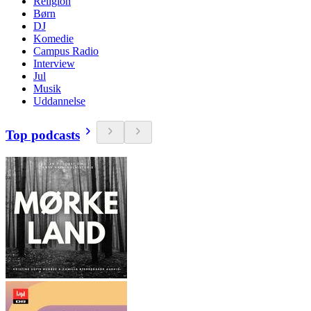
Religion
Børn
DJ
Komedie
Campus Radio
Interview
Jul
Musik
Uddannelse
Top podcasts