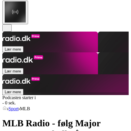
Lær mere
Lær mere
Lær mere
Podcasten starter i
- 0 sek.
Sport
MLB
MLB Radio - følg Major