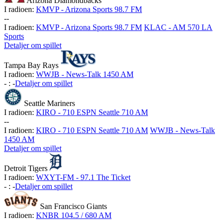
Arizona Diamondbacks
I radioen:
KMVP - Arizona Sports 98.7 FM
-
-
I radioen:
KMVP - Arizona Sports 98.7 FM
KLAC - AM 570 LA
Sports
Detaljer om spillet
Tampa Bay Rays
I radioen:
WWJB - News-Talk 1450 AM
-
:
-
Detaljer om spillet
Seattle Mariners
I radioen:
KIRO - 710 ESPN Seattle 710 AM
-
-
I radioen:
KIRO - 710 ESPN Seattle 710 AM
WWJB - News-Talk
1450 AM
Detaljer om spillet
Detroit Tigers
I radioen:
WXYT-FM - 97.1 The Ticket
-
:
-
Detaljer om spillet
San Francisco Giants
I radioen:
KNBR 104.5 / 680 AM