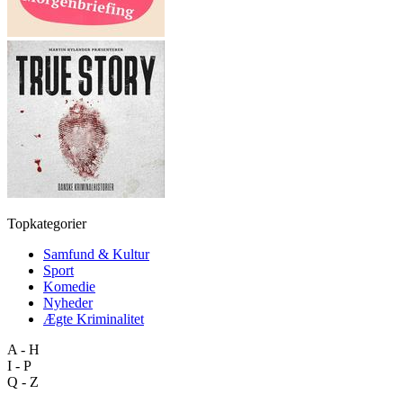
Topkategorier
Samfund & Kultur
Sport
Komedie
Nyheder
Ægte Kriminalitet
A - H
I - P
Q - Z