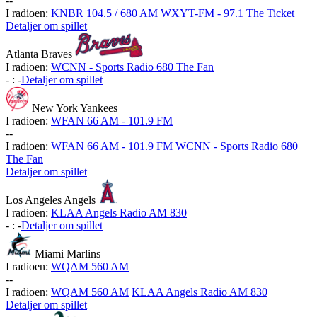
-
-
I radioen:
KNBR 104.5 / 680 AM
WXYT-FM - 97.1 The Ticket
Detaljer om spillet
Atlanta Braves
I radioen:
WCNN - Sports Radio 680 The Fan
-
:
-
Detaljer om spillet
New York Yankees
I radioen:
WFAN 66 AM - 101.9 FM
-
-
I radioen:
WFAN 66 AM - 101.9 FM
WCNN - Sports Radio 680
The Fan
Detaljer om spillet
Los Angeles Angels
I radioen:
KLAA Angels Radio AM 830
-
:
-
Detaljer om spillet
Miami Marlins
I radioen:
WQAM 560 AM
-
-
I radioen:
WQAM 560 AM
KLAA Angels Radio AM 830
Detaljer om spillet