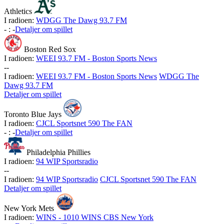
Athletics
I radioen:
WDGG The Dawg 93.7 FM
-
:
-
Detaljer om spillet
Boston Red Sox
I radioen:
WEEI 93.7 FM - Boston Sports News
-
-
I radioen:
WEEI 93.7 FM - Boston Sports News
WDGG The
Dawg 93.7 FM
Detaljer om spillet
Toronto Blue Jays
I radioen:
CJCL Sportsnet 590 The FAN
-
:
-
Detaljer om spillet
Philadelphia Phillies
I radioen:
94 WIP Sportsradio
-
-
I radioen:
94 WIP Sportsradio
CJCL Sportsnet 590 The FAN
Detaljer om spillet
New York Mets
I radioen:
WINS - 1010 WINS CBS New York