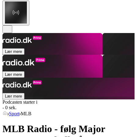
Lær mere
Lær mere
Lær mere
Podcasten starter i
- 0 sek.
Sport
MLB
MLB Radio - følg Major