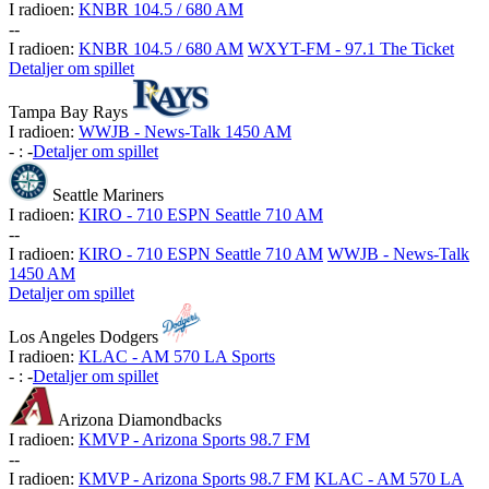
I radioen:
KNBR 104.5 / 680 AM
-
-
I radioen:
KNBR 104.5 / 680 AM
WXYT-FM - 97.1 The Ticket
Detaljer om spillet
Tampa Bay Rays
I radioen:
WWJB - News-Talk 1450 AM
-
:
-
Detaljer om spillet
Seattle Mariners
I radioen:
KIRO - 710 ESPN Seattle 710 AM
-
-
I radioen:
KIRO - 710 ESPN Seattle 710 AM
WWJB - News-Talk
1450 AM
Detaljer om spillet
Los Angeles Dodgers
I radioen:
KLAC - AM 570 LA Sports
-
:
-
Detaljer om spillet
Arizona Diamondbacks
I radioen:
KMVP - Arizona Sports 98.7 FM
-
-
I radioen:
KMVP - Arizona Sports 98.7 FM
KLAC - AM 570 LA