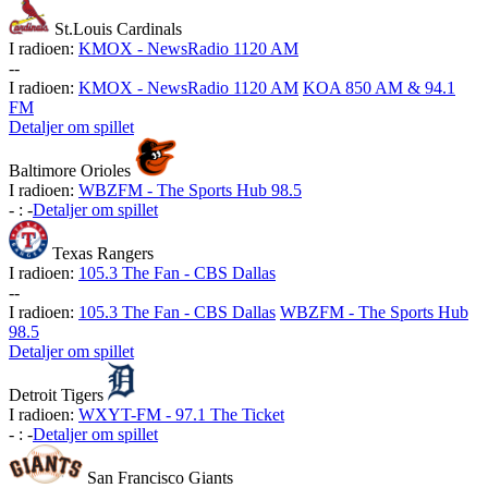
St.Louis Cardinals
I radioen:
KMOX - NewsRadio 1120 AM
-
-
I radioen:
KMOX - NewsRadio 1120 AM
KOA 850 AM & 94.1
FM
Detaljer om spillet
Baltimore Orioles
I radioen:
WBZFM - The Sports Hub 98.5
-
:
-
Detaljer om spillet
Texas Rangers
I radioen:
105.3 The Fan - CBS Dallas
-
-
I radioen:
105.3 The Fan - CBS Dallas
WBZFM - The Sports Hub
98.5
Detaljer om spillet
Detroit Tigers
I radioen:
WXYT-FM - 97.1 The Ticket
-
:
-
Detaljer om spillet
San Francisco Giants