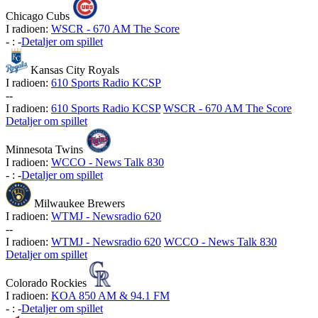
Chicago Cubs
I radioen:
WSCR - 670 AM The Score
-
:
-
Detaljer om spillet
Kansas City Royals
I radioen:
610 Sports Radio KCSP
-
-
I radioen:
610 Sports Radio KCSP
WSCR - 670 AM The Score
Detaljer om spillet
Minnesota Twins
I radioen:
WCCO - News Talk 830
-
:
-
Detaljer om spillet
Milwaukee Brewers
I radioen:
WTMJ - Newsradio 620
-
-
I radioen:
WTMJ - Newsradio 620
WCCO - News Talk 830
Detaljer om spillet
Colorado Rockies
I radioen:
KOA 850 AM & 94.1 FM
-
:
-
Detaljer om spillet