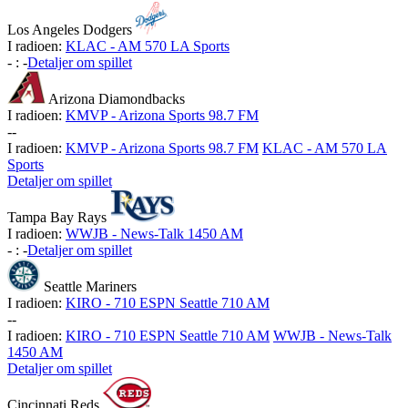
Los Angeles Dodgers
I radioen:
KLAC - AM 570 LA Sports
-
:
-
Detaljer om spillet
Arizona Diamondbacks
I radioen:
KMVP - Arizona Sports 98.7 FM
-
-
I radioen:
KMVP - Arizona Sports 98.7 FM
KLAC - AM 570 LA
Sports
Detaljer om spillet
Tampa Bay Rays
I radioen:
WWJB - News-Talk 1450 AM
-
:
-
Detaljer om spillet
Seattle Mariners
I radioen:
KIRO - 710 ESPN Seattle 710 AM
-
-
I radioen:
KIRO - 710 ESPN Seattle 710 AM
WWJB - News-Talk
1450 AM
Detaljer om spillet
Cincinnati Reds