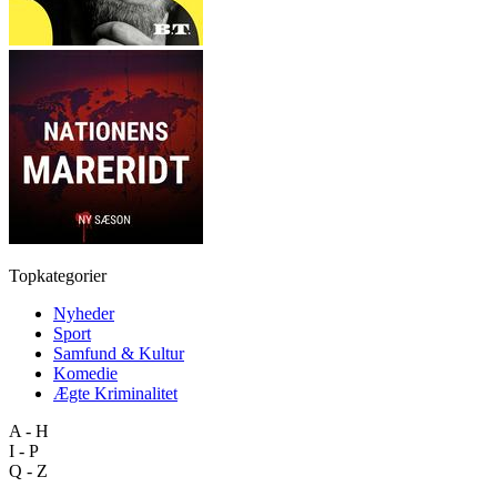
Topkategorier
Nyheder
Sport
Samfund & Kultur
Komedie
Ægte Kriminalitet
A - H
I - P
Q - Z