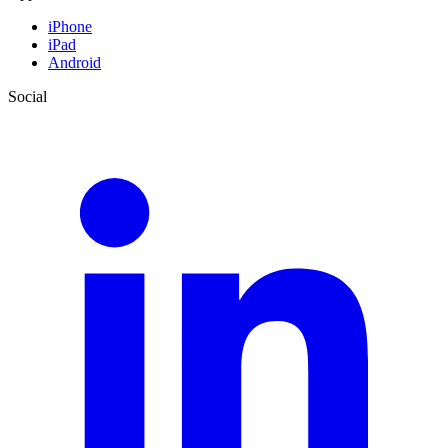
iPhone
iPad
Android
Social