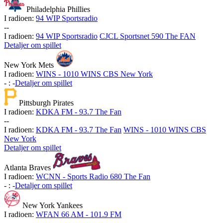
Philadelphia Phillies
I radioen:
94 WIP Sportsradio
-
-
I radioen:
94 WIP Sportsradio
CJCL Sportsnet 590 The FAN
Detaljer om spillet
New York Mets
I radioen:
WINS - 1010 WINS CBS New York
-
:
-
Detaljer om spillet
Pittsburgh Pirates
I radioen:
KDKA FM - 93.7 The Fan
-
-
I radioen:
KDKA FM - 93.7 The Fan
WINS - 1010 WINS CBS
New York
Detaljer om spillet
Atlanta Braves
I radioen:
WCNN - Sports Radio 680 The Fan
-
:
-
Detaljer om spillet
New York Yankees
I radioen:
WFAN 66 AM - 101.9 FM