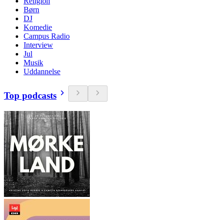
Religion
Børn
DJ
Komedie
Campus Radio
Interview
Jul
Musik
Uddannelse
Top podcasts