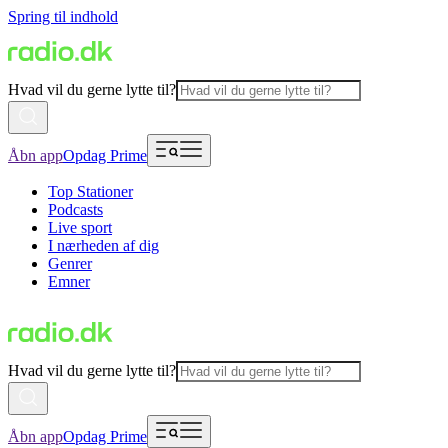
Spring til indhold
Hvad vil du gerne lytte til?
Åbn app
Opdag Prime
Top Stationer
Podcasts
Live sport
I nærheden af dig
Genrer
Emner
Hvad vil du gerne lytte til?
Åbn app
Opdag Prime