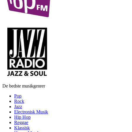
De bedste musikgenrer
Pop
Rock
Jazz
Electronisk Musik
Hip Hop
Reggae
Klassisk