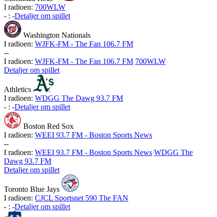
I radioen:
700WLW
-
:
-
Detaljer om spillet
Washington Nationals
I radioen:
WJFK-FM - The Fan 106.7 FM
-
-
I radioen:
WJFK-FM - The Fan 106.7 FM
700WLW
Detaljer om spillet
Athletics
I radioen:
WDGG The Dawg 93.7 FM
-
:
-
Detaljer om spillet
Boston Red Sox
I radioen:
WEEI 93.7 FM - Boston Sports News
-
-
I radioen:
WEEI 93.7 FM - Boston Sports News
WDGG The
Dawg 93.7 FM
Detaljer om spillet
Toronto Blue Jays
I radioen:
CJCL Sportsnet 590 The FAN
-
:
-
Detaljer om spillet