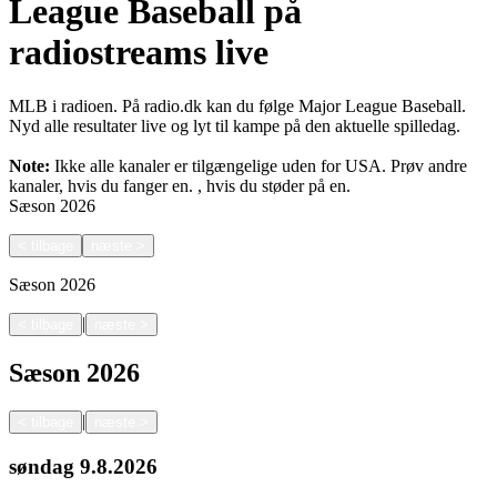
League Baseball på
radiostreams live
MLB i radioen. På radio.dk kan du følge Major League Baseball.
Nyd alle resultater live og lyt til kampe på den aktuelle spilledag.
Note:
Ikke alle kanaler er tilgængelige uden for USA. Prøv andre
kanaler, hvis du fanger en.
, hvis du støder på en.
Sæson
2026
<
tilbage
næste
>
Sæson
2026
|
<
tilbage
næste
>
Sæson
2026
|
<
tilbage
næste
>
søndag
9.8.2026