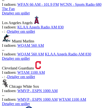
-
-
I radioen:
WFAN 66 AM - 101.9 FM
WCNN - Sports Radio 680
The Fan
Detaljer om spillet
Los Angeles Angels
I radioen:
KLAA Angels Radio AM 830
-
:
-
Detaljer om spillet
Miami Marlins
I radioen:
WQAM 560 AM
-
-
I radioen:
WQAM 560 AM
KLAA Angels Radio AM 830
Detaljer om spillet
Cleveland Guardians
I radioen:
WTAM 1100 AM
-
:
-
Detaljer om spillet
Chicago White Sox
I radioen:
WMVP - ESPN 1000 AM
-
-
I radioen:
WMVP - ESPN 1000 AM
WTAM 1100 AM
Detaljer om spillet