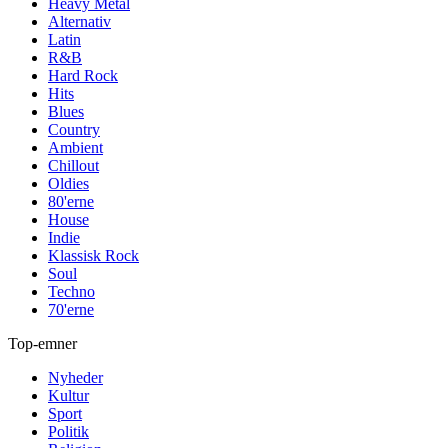
Heavy Metal
Alternativ
Latin
R&B
Hard Rock
Hits
Blues
Country
Ambient
Chillout
Oldies
80'erne
House
Indie
Klassisk Rock
Soul
Techno
70'erne
Top-emner
Nyheder
Kultur
Sport
Politik