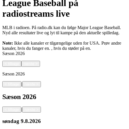
League Baseball på
radiostreams live
MLB i radioen. På radio.dk kan du følge Major League Baseball.
Nyd alle resultater live og lyt til kampe på den aktuelle spilledag.
Note:
Ikke alle kanaler er tilgængelige uden for USA. Prøv andre
kanaler, hvis du fanger en.
, hvis du støder på en.
Sæson
2026
<
tilbage
næste
>
Sæson
2026
|
<
tilbage
næste
>
Sæson
2026
|
<
tilbage
næste
>
søndag
9.8.2026