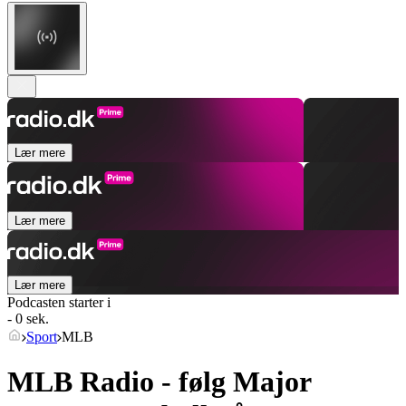
Lær mere
Lær mere
Lær mere
Podcasten starter i
- 0 sek.
Sport
MLB
MLB Radio - følg Major