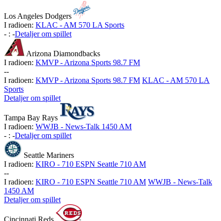
Los Angeles Dodgers
I radioen:
KLAC - AM 570 LA Sports
-
:
-
Detaljer om spillet
Arizona Diamondbacks
I radioen:
KMVP - Arizona Sports 98.7 FM
-
-
I radioen:
KMVP - Arizona Sports 98.7 FM
KLAC - AM 570 LA
Sports
Detaljer om spillet
Tampa Bay Rays
I radioen:
WWJB - News-Talk 1450 AM
-
:
-
Detaljer om spillet
Seattle Mariners
I radioen:
KIRO - 710 ESPN Seattle 710 AM
-
-
I radioen:
KIRO - 710 ESPN Seattle 710 AM
WWJB - News-Talk
1450 AM
Detaljer om spillet
Cincinnati Reds