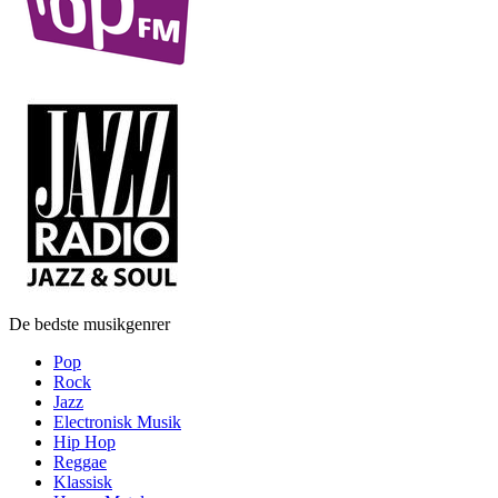
De bedste musikgenrer
Pop
Rock
Jazz
Electronisk Musik
Hip Hop
Reggae
Klassisk