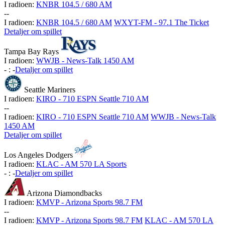
I radioen:
KNBR 104.5 / 680 AM
-
-
I radioen:
KNBR 104.5 / 680 AM
WXYT-FM - 97.1 The Ticket
Detaljer om spillet
Tampa Bay Rays
I radioen:
WWJB - News-Talk 1450 AM
-
:
-
Detaljer om spillet
Seattle Mariners
I radioen:
KIRO - 710 ESPN Seattle 710 AM
-
-
I radioen:
KIRO - 710 ESPN Seattle 710 AM
WWJB - News-Talk
1450 AM
Detaljer om spillet
Los Angeles Dodgers
I radioen:
KLAC - AM 570 LA Sports
-
:
-
Detaljer om spillet
Arizona Diamondbacks
I radioen:
KMVP - Arizona Sports 98.7 FM
-
-
I radioen:
KMVP - Arizona Sports 98.7 FM
KLAC - AM 570 LA