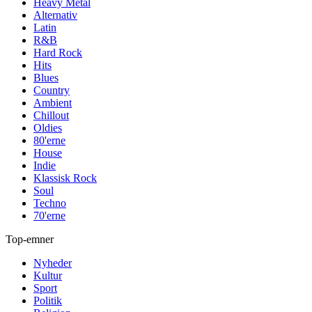
Heavy Metal
Alternativ
Latin
R&B
Hard Rock
Hits
Blues
Country
Ambient
Chillout
Oldies
80'erne
House
Indie
Klassisk Rock
Soul
Techno
70'erne
Top-emner
Nyheder
Kultur
Sport
Politik