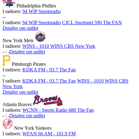
Philadelphia Phillies
I radioen:
94 WIP Sportsradio
-
-
I radioen:
94 WIP Sportsradio
CJCL Sportsnet 590 The FAN
Detaljer om spillet
New York Mets
I radioen:
WINS - 1010 WINS CBS New York
-
:
-
Detaljer om spillet
Pittsburgh Pirates
I radioen:
KDKA FM - 93.7 The Fan
-
-
I radioen:
KDKA FM - 93.7 The Fan
WINS - 1010 WINS CBS
New York
Detaljer om spillet
Atlanta Braves
I radioen:
WCNN - Sports Radio 680 The Fan
-
:
-
Detaljer om spillet
New York Yankees
I radioen:
WFAN 66 AM - 101.9 FM