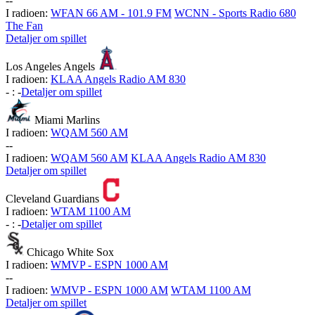
-
-
I radioen:
WFAN 66 AM - 101.9 FM
WCNN - Sports Radio 680
The Fan
Detaljer om spillet
Los Angeles Angels
I radioen:
KLAA Angels Radio AM 830
-
:
-
Detaljer om spillet
Miami Marlins
I radioen:
WQAM 560 AM
-
-
I radioen:
WQAM 560 AM
KLAA Angels Radio AM 830
Detaljer om spillet
Cleveland Guardians
I radioen:
WTAM 1100 AM
-
:
-
Detaljer om spillet
Chicago White Sox
I radioen:
WMVP - ESPN 1000 AM
-
-
I radioen:
WMVP - ESPN 1000 AM
WTAM 1100 AM
Detaljer om spillet