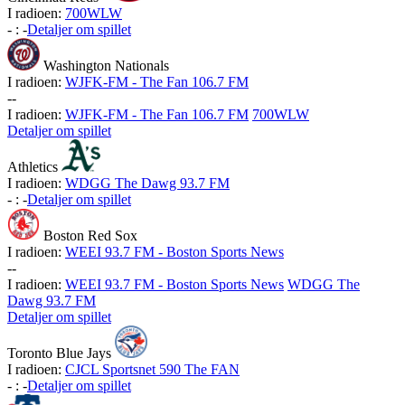
I radioen:
700WLW
-
:
-
Detaljer om spillet
Washington Nationals
I radioen:
WJFK-FM - The Fan 106.7 FM
-
-
I radioen:
WJFK-FM - The Fan 106.7 FM
700WLW
Detaljer om spillet
Athletics
I radioen:
WDGG The Dawg 93.7 FM
-
:
-
Detaljer om spillet
Boston Red Sox
I radioen:
WEEI 93.7 FM - Boston Sports News
-
-
I radioen:
WEEI 93.7 FM - Boston Sports News
WDGG The
Dawg 93.7 FM
Detaljer om spillet
Toronto Blue Jays
I radioen:
CJCL Sportsnet 590 The FAN
-
:
-
Detaljer om spillet