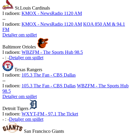
St.Louis Cardinals
I radioen:
KMOX - NewsRadio 1120 AM
-
-
I radioen:
KMOX - NewsRadio 1120 AM
KOA 850 AM & 94.1
FM
Detaljer om spillet
Baltimore Orioles
I radioen:
WBZFM - The Sports Hub 98.5
-
:
-
Detaljer om spillet
Texas Rangers
I radioen:
105.3 The Fan - CBS Dallas
-
-
I radioen:
105.3 The Fan - CBS Dallas
WBZFM - The Sports Hub
98.5
Detaljer om spillet
Detroit Tigers
I radioen:
WXYT-FM - 97.1 The Ticket
-
:
-
Detaljer om spillet
San Francisco Giants