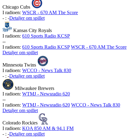
Chicago Cubs
I radioen:
WSCR - 670 AM The Score
-
:
-
Detaljer om spillet
Kansas City Royals
I radioen:
610 Sports Radio KCSP
-
-
I radioen:
610 Sports Radio KCSP
WSCR - 670 AM The Score
Detaljer om spillet
Minnesota Twins
I radioen:
WCCO - News Talk 830
-
:
-
Detaljer om spillet
Milwaukee Brewers
I radioen:
WTMJ - Newsradio 620
-
-
I radioen:
WTMJ - Newsradio 620
WCCO - News Talk 830
Detaljer om spillet
Colorado Rockies
I radioen:
KOA 850 AM & 94.1 FM
-
:
-
Detaljer om spillet