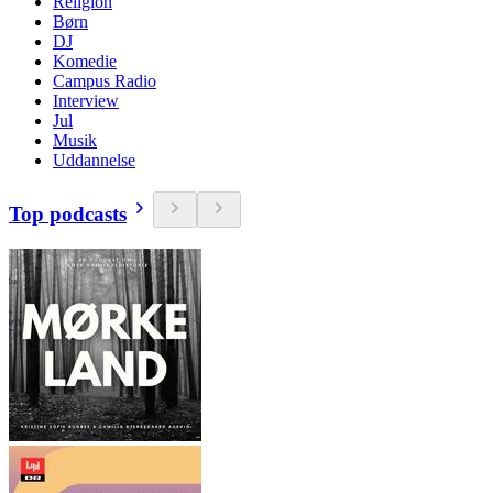
Religion
Børn
DJ
Komedie
Campus Radio
Interview
Jul
Musik
Uddannelse
Top podcasts