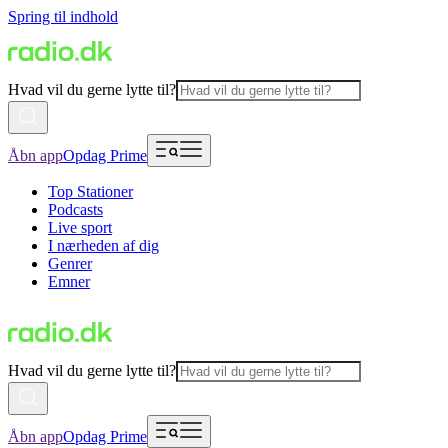
Spring til indhold
Hvad vil du gerne lytte til?
Åbn app
Opdag Prime
Top Stationer
Podcasts
Live sport
I nærheden af dig
Genrer
Emner
Hvad vil du gerne lytte til?
Åbn app
Opdag Prime