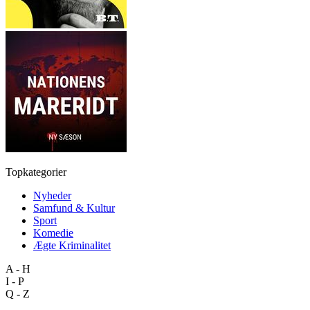
Topkategorier
Nyheder
Samfund & Kultur
Sport
Komedie
Ægte Kriminalitet
A - H
I - P
Q - Z