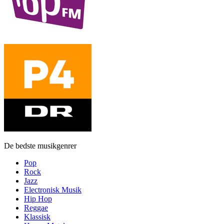
De bedste musikgenrer
Pop
Rock
Jazz
Electronisk Musik
Hip Hop
Reggae
Klassisk