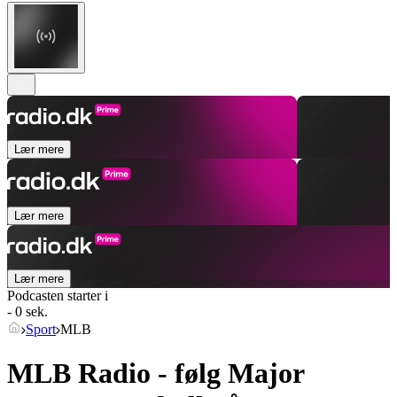
Lær mere
Lær mere
Lær mere
Podcasten starter i
- 0 sek.
Sport
MLB
MLB Radio - følg Major