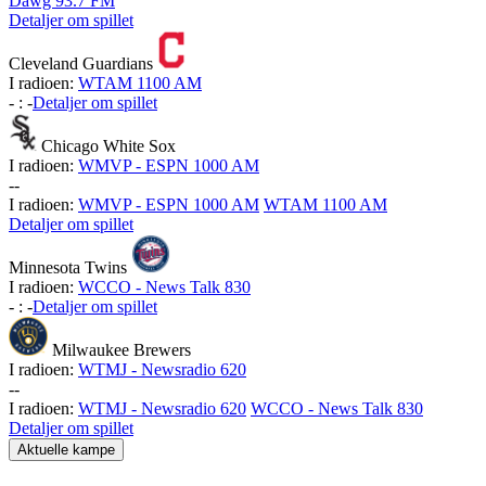
Dawg 93.7 FM
Detaljer om spillet
Cleveland Guardians
I radioen:
WTAM 1100 AM
-
:
-
Detaljer om spillet
Chicago White Sox
I radioen:
WMVP - ESPN 1000 AM
-
-
I radioen:
WMVP - ESPN 1000 AM
WTAM 1100 AM
Detaljer om spillet
Minnesota Twins
I radioen:
WCCO - News Talk 830
-
:
-
Detaljer om spillet
Milwaukee Brewers
I radioen:
WTMJ - Newsradio 620
-
-
I radioen:
WTMJ - Newsradio 620
WCCO - News Talk 830
Detaljer om spillet
Aktuelle kampe