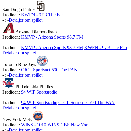
San Diego Padres
I radioen:
KWFN - 97.3 The Fan
-
:
-
Detaljer om spillet
Arizona Diamondbacks
I radioen:
KMVP - Arizona Sports 98.7 FM
-
-
I radioen:
KMVP - Arizona Sports 98.7 FM
KWFN - 97.3 The Fan
Detaljer om spillet
Toronto Blue Jays
I radioen:
CJCL Sportsnet 590 The FAN
-
:
-
Detaljer om spillet
Philadelphia Phillies
I radioen:
94 WIP Sportsradio
-
-
I radioen:
94 WIP Sportsradio
CJCL Sportsnet 590 The FAN
Detaljer om spillet
New York Mets
I radioen:
WINS - 1010 WINS CBS New York
-
:
-
Detaljer om spillet