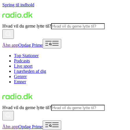
Spring til indhold
Hvad vil du gerne lytte til?
Åbn app
Opdag Prime
Top Stationer
Podcasts
Live sport
I nærheden af dig
Genrer
Emner
Hvad vil du gerne lytte til?
Åbn app
Opdag Prime