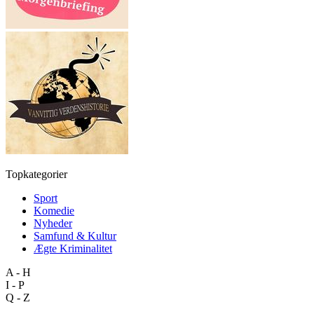
Topkategorier
Sport
Komedie
Nyheder
Samfund & Kultur
Ægte Kriminalitet
A - H
I - P
Q - Z