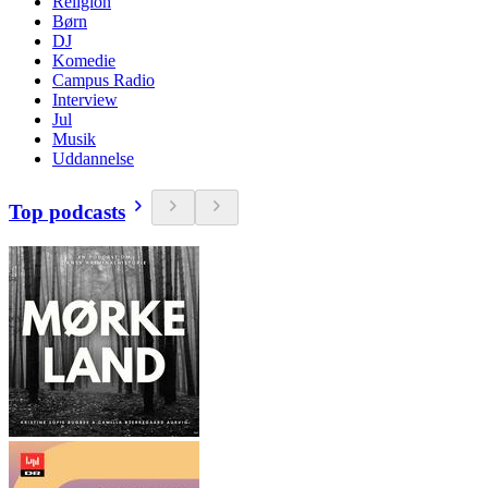
Religion
Børn
DJ
Komedie
Campus Radio
Interview
Jul
Musik
Uddannelse
Top podcasts