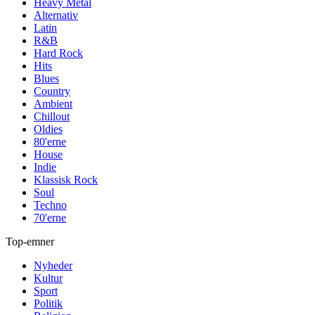
Heavy Metal
Alternativ
Latin
R&B
Hard Rock
Hits
Blues
Country
Ambient
Chillout
Oldies
80'erne
House
Indie
Klassisk Rock
Soul
Techno
70'erne
Top-emner
Nyheder
Kultur
Sport
Politik