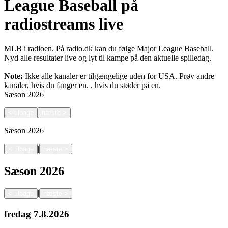
League Baseball på
radiostreams live
MLB i radioen. På radio.dk kan du følge Major League Baseball.
Nyd alle resultater live og lyt til kampe på den aktuelle spilledag.
Note:
Ikke alle kanaler er tilgængelige uden for USA. Prøv andre
kanaler, hvis du fanger en.
, hvis du støder på en.
Sæson
2026
<
tilbage
næste
>
Sæson
2026
|
<
tilbage
næste
>
Sæson
2026
|
<
tilbage
næste
>
fredag
7.8.2026