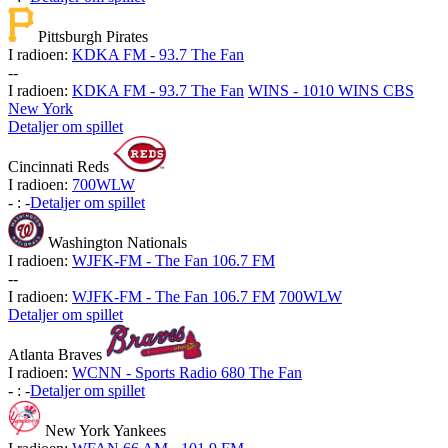
Pittsburgh Pirates
I radioen:
KDKA FM - 93.7 The Fan
-
-
I radioen:
KDKA FM - 93.7 The Fan
WINS - 1010 WINS CBS
New York
Detaljer om spillet
Cincinnati Reds
I radioen:
700WLW
-
:
-
Detaljer om spillet
Washington Nationals
I radioen:
WJFK-FM - The Fan 106.7 FM
-
-
I radioen:
WJFK-FM - The Fan 106.7 FM
700WLW
Detaljer om spillet
Atlanta Braves
I radioen:
WCNN - Sports Radio 680 The Fan
-
:
-
Detaljer om spillet
New York Yankees