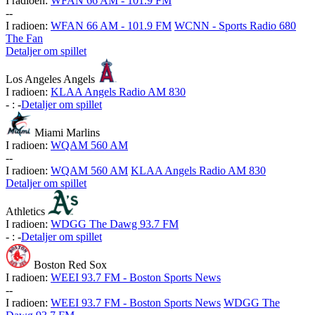
I radioen:
WFAN 66 AM - 101.9 FM
-
-
I radioen:
WFAN 66 AM - 101.9 FM
WCNN - Sports Radio 680
The Fan
Detaljer om spillet
Los Angeles Angels
I radioen:
KLAA Angels Radio AM 830
-
:
-
Detaljer om spillet
Miami Marlins
I radioen:
WQAM 560 AM
-
-
I radioen:
WQAM 560 AM
KLAA Angels Radio AM 830
Detaljer om spillet
Athletics
I radioen:
WDGG The Dawg 93.7 FM
-
:
-
Detaljer om spillet
Boston Red Sox
I radioen:
WEEI 93.7 FM - Boston Sports News
-
-
I radioen:
WEEI 93.7 FM - Boston Sports News
WDGG The