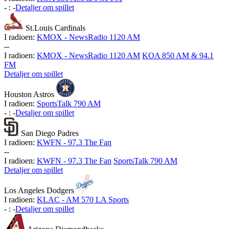
-
:
-
Detaljer om spillet
St.Louis Cardinals
I radioen:
KMOX - NewsRadio 1120 AM
-
-
I radioen:
KMOX - NewsRadio 1120 AM
KOA 850 AM & 94.1
FM
Detaljer om spillet
Houston Astros
I radioen:
SportsTalk 790 AM
-
:
-
Detaljer om spillet
San Diego Padres
I radioen:
KWFN - 97.3 The Fan
-
-
I radioen:
KWFN - 97.3 The Fan
SportsTalk 790 AM
Detaljer om spillet
Los Angeles Dodgers
I radioen:
KLAC - AM 570 LA Sports
-
:
-
Detaljer om spillet