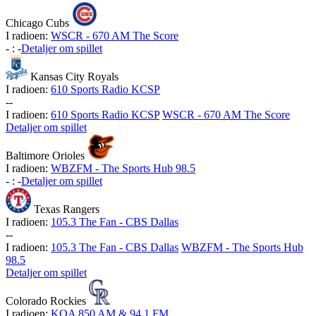
Chicago Cubs
I radioen:
WSCR - 670 AM The Score
-
:
-
Detaljer om spillet
Kansas City Royals
I radioen:
610 Sports Radio KCSP
-
-
I radioen:
610 Sports Radio KCSP
WSCR - 670 AM The Score
Detaljer om spillet
Baltimore Orioles
I radioen:
WBZFM - The Sports Hub 98.5
-
:
-
Detaljer om spillet
Texas Rangers
I radioen:
105.3 The Fan - CBS Dallas
-
-
I radioen:
105.3 The Fan - CBS Dallas
WBZFM - The Sports Hub
98.5
Detaljer om spillet
Colorado Rockies
I radioen:
KOA 850 AM & 94.1 FM