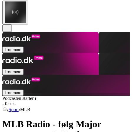
Lær mere
Lær mere
Lær mere
Podcasten starter i
- 0 sek.
Sport
MLB
MLB Radio - følg Major