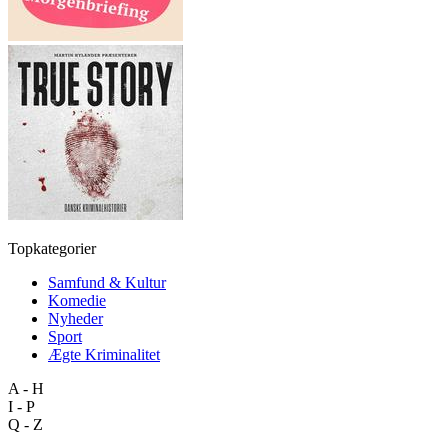
Topkategorier
Samfund & Kultur
Komedie
Nyheder
Sport
Ægte Kriminalitet
A - H
I - P
Q - Z