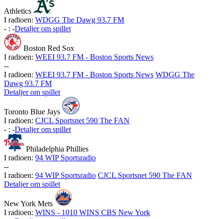
Athletics
I radioen:
WDGG The Dawg 93.7 FM
-
:
-
Detaljer om spillet
Boston Red Sox
I radioen:
WEEI 93.7 FM - Boston Sports News
-
-
I radioen:
WEEI 93.7 FM - Boston Sports News
WDGG The
Dawg 93.7 FM
Detaljer om spillet
Toronto Blue Jays
I radioen:
CJCL Sportsnet 590 The FAN
-
:
-
Detaljer om spillet
Philadelphia Phillies
I radioen:
94 WIP Sportsradio
-
-
I radioen:
94 WIP Sportsradio
CJCL Sportsnet 590 The FAN
Detaljer om spillet
New York Mets
I radioen:
WINS - 1010 WINS CBS New York