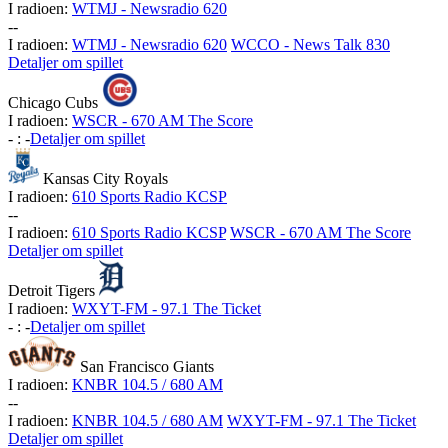
I radioen:
WTMJ - Newsradio 620
-
-
I radioen:
WTMJ - Newsradio 620
WCCO - News Talk 830
Detaljer om spillet
Chicago Cubs
I radioen:
WSCR - 670 AM The Score
-
:
-
Detaljer om spillet
Kansas City Royals
I radioen:
610 Sports Radio KCSP
-
-
I radioen:
610 Sports Radio KCSP
WSCR - 670 AM The Score
Detaljer om spillet
Detroit Tigers
I radioen:
WXYT-FM - 97.1 The Ticket
-
:
-
Detaljer om spillet
San Francisco Giants
I radioen:
KNBR 104.5 / 680 AM
-
-
I radioen:
KNBR 104.5 / 680 AM
WXYT-FM - 97.1 The Ticket
Detaljer om spillet