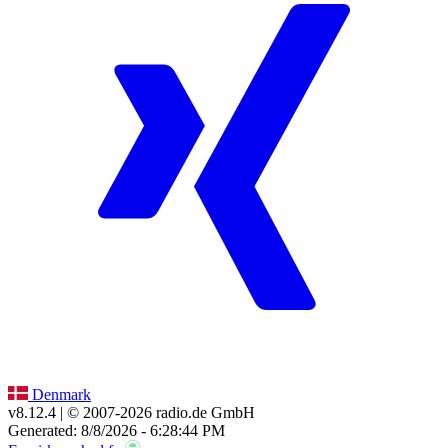
Denmark
v8.12.4
| © 2007-
2026
radio.de GmbH
Generated: 8/8/2026 - 6:28:44 PM