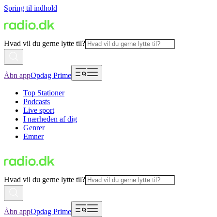
Spring til indhold
Hvad vil du gerne lytte til?
Åbn app
Opdag Prime
Top Stationer
Podcasts
Live sport
I nærheden af dig
Genrer
Emner
Hvad vil du gerne lytte til?
Åbn app
Opdag Prime