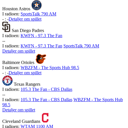
Houston Astros
I radioen:
SportsTalk 790 AM
-
:
-
Detaljer om spillet
San Diego Padres
I radioen:
KWFN - 97.3 The Fan
-
-
I radioen:
KWFN - 97.3 The Fan
SportsTalk 790 AM
Detaljer om spillet
Baltimore Orioles
I radioen:
WBZFM - The Sports Hub 98.5
-
:
-
Detaljer om spillet
Texas Rangers
I radioen:
105.3 The Fan - CBS Dallas
-
-
I radioen:
105.3 The Fan - CBS Dallas
WBZFM - The Sports Hub
98.5
Detaljer om spillet
Cleveland Guardians
I radioen:
WTAM 1100 AM