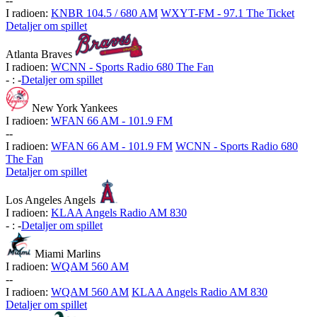
-
-
I radioen:
KNBR 104.5 / 680 AM
WXYT-FM - 97.1 The Ticket
Detaljer om spillet
Atlanta Braves
I radioen:
WCNN - Sports Radio 680 The Fan
-
:
-
Detaljer om spillet
New York Yankees
I radioen:
WFAN 66 AM - 101.9 FM
-
-
I radioen:
WFAN 66 AM - 101.9 FM
WCNN - Sports Radio 680
The Fan
Detaljer om spillet
Los Angeles Angels
I radioen:
KLAA Angels Radio AM 830
-
:
-
Detaljer om spillet
Miami Marlins
I radioen:
WQAM 560 AM
-
-
I radioen:
WQAM 560 AM
KLAA Angels Radio AM 830
Detaljer om spillet