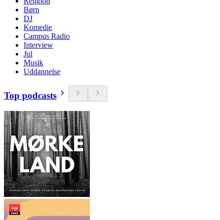
Religion
Børn
DJ
Komedie
Campus Radio
Interview
Jul
Musik
Uddannelse
Top podcasts