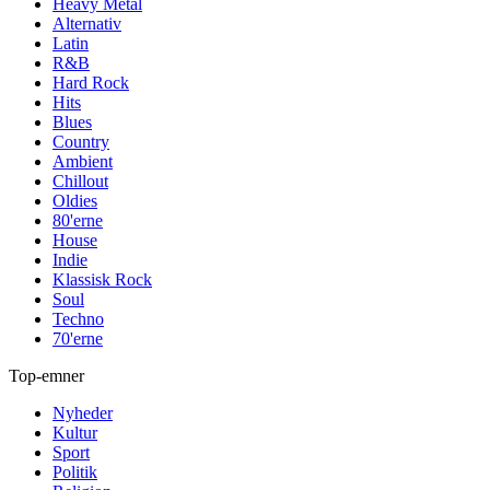
Heavy Metal
Alternativ
Latin
R&B
Hard Rock
Hits
Blues
Country
Ambient
Chillout
Oldies
80'erne
House
Indie
Klassisk Rock
Soul
Techno
70'erne
Top-emner
Nyheder
Kultur
Sport
Politik