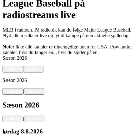
League Baseball på
radiostreams live
MLB i radioen. På radio.dk kan du følge Major League Baseball.
Nyd alle resultater live og lyt til kampe på den aktuelle spilledag.
Note:
Ikke alle kanaler er tilgængelige uden for USA. Prøv andre
kanaler, hvis du fanger en.
, hvis du støder på en.
Sæson
2026
<
tilbage
næste
>
Sæson
2026
|
<
tilbage
næste
>
Sæson
2026
|
<
tilbage
næste
>
lørdag
8.8.2026