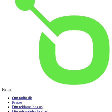
Firma
Om radio.dk
Presse
Din reklame hos os
Din udsendelse hos os