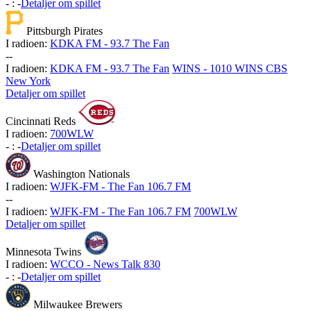
-
:
-
Detaljer om spillet
Pittsburgh Pirates
I radioen:
KDKA FM - 93.7 The Fan
-
-
I radioen:
KDKA FM - 93.7 The Fan
WINS - 1010 WINS CBS
New York
Detaljer om spillet
Cincinnati Reds
I radioen:
700WLW
-
:
-
Detaljer om spillet
Washington Nationals
I radioen:
WJFK-FM - The Fan 106.7 FM
-
-
I radioen:
WJFK-FM - The Fan 106.7 FM
700WLW
Detaljer om spillet
Minnesota Twins
I radioen:
WCCO - News Talk 830
-
:
-
Detaljer om spillet
Milwaukee Brewers