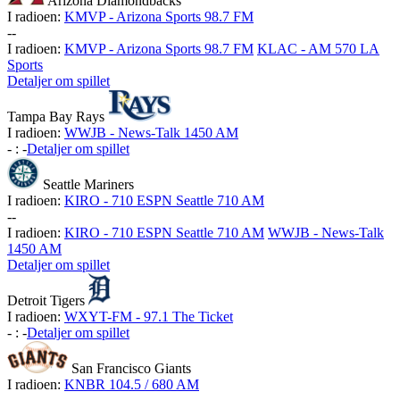
Arizona Diamondbacks
I radioen:
KMVP - Arizona Sports 98.7 FM
-
-
I radioen:
KMVP - Arizona Sports 98.7 FM
KLAC - AM 570 LA
Sports
Detaljer om spillet
Tampa Bay Rays
I radioen:
WWJB - News-Talk 1450 AM
-
:
-
Detaljer om spillet
Seattle Mariners
I radioen:
KIRO - 710 ESPN Seattle 710 AM
-
-
I radioen:
KIRO - 710 ESPN Seattle 710 AM
WWJB - News-Talk
1450 AM
Detaljer om spillet
Detroit Tigers
I radioen:
WXYT-FM - 97.1 The Ticket
-
:
-
Detaljer om spillet
San Francisco Giants
I radioen:
KNBR 104.5 / 680 AM