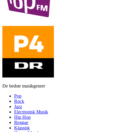
De bedste musikgenrer
Pop
Rock
Jazz
Electronisk Musik
Hip Hop
Reggae
Klassisk