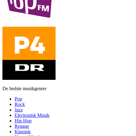
De bedste musikgenrer
Pop
Rock
Jazz
Electronisk Musik
Hip Hop
Reggae
Klassisk