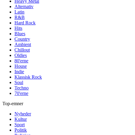
Heavy Metal
Alternativ
Latin
R&B
Hard Rock
Hits
Blues
Country
Ambient
Chillout
Oldies
80'erne
House
Indie
Klassisk Rock
Soul
Techno
70'erne
Top-emner
Nyheder
Kultur
Sport
Politik