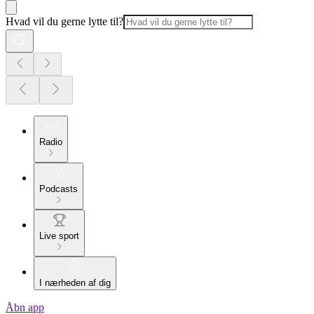
Hvad vil du gerne lytte til?
Radio
Podcasts
Live sport
I nærheden af dig
Åbn app