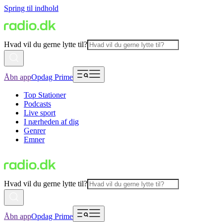
Spring til indhold
Hvad vil du gerne lytte til?
Åbn app
Opdag Prime
Top Stationer
Podcasts
Live sport
I nærheden af dig
Genrer
Emner
Hvad vil du gerne lytte til?
Åbn app
Opdag Prime