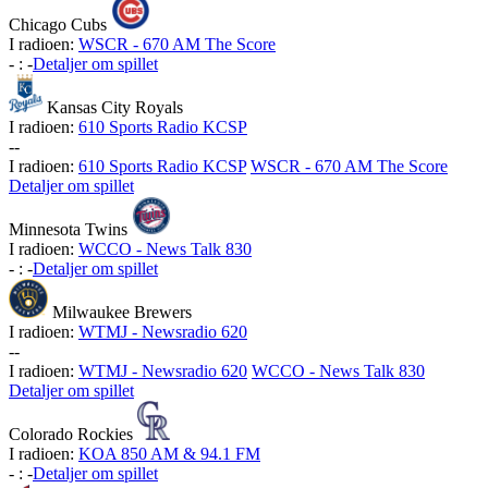
Chicago Cubs
I radioen:
WSCR - 670 AM The Score
-
:
-
Detaljer om spillet
Kansas City Royals
I radioen:
610 Sports Radio KCSP
-
-
I radioen:
610 Sports Radio KCSP
WSCR - 670 AM The Score
Detaljer om spillet
Minnesota Twins
I radioen:
WCCO - News Talk 830
-
:
-
Detaljer om spillet
Milwaukee Brewers
I radioen:
WTMJ - Newsradio 620
-
-
I radioen:
WTMJ - Newsradio 620
WCCO - News Talk 830
Detaljer om spillet
Colorado Rockies
I radioen:
KOA 850 AM & 94.1 FM
-
:
-
Detaljer om spillet