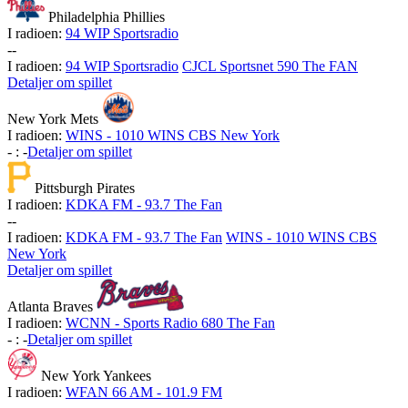
Philadelphia Phillies
I radioen:
94 WIP Sportsradio
-
-
I radioen:
94 WIP Sportsradio
CJCL Sportsnet 590 The FAN
Detaljer om spillet
New York Mets
I radioen:
WINS - 1010 WINS CBS New York
-
:
-
Detaljer om spillet
Pittsburgh Pirates
I radioen:
KDKA FM - 93.7 The Fan
-
-
I radioen:
KDKA FM - 93.7 The Fan
WINS - 1010 WINS CBS
New York
Detaljer om spillet
Atlanta Braves
I radioen:
WCNN - Sports Radio 680 The Fan
-
:
-
Detaljer om spillet
New York Yankees
I radioen:
WFAN 66 AM - 101.9 FM