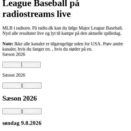
League Baseball på
radiostreams live
MLB i radioen. På radio.dk kan du følge Major League Baseball.
Nyd alle resultater live og lyt til kampe på den aktuelle spilledag.
Note:
Ikke alle kanaler er tilgængelige uden for USA. Prøv andre
kanaler, hvis du fanger en.
, hvis du støder på en.
Sæson
2026
<
tilbage
næste
>
Sæson
2026
|
<
tilbage
næste
>
Sæson
2026
|
<
tilbage
næste
>
søndag
9.8.2026