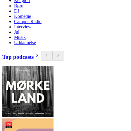
Religion
Børn
DJ
Komedie
Campus Radio
Interview
Jul
Musik
Uddannelse
Top podcasts