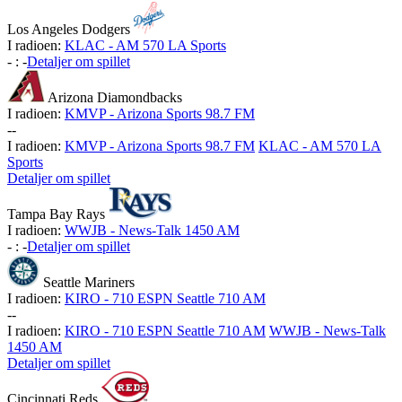
Los Angeles Dodgers
I radioen:
KLAC - AM 570 LA Sports
-
:
-
Detaljer om spillet
Arizona Diamondbacks
I radioen:
KMVP - Arizona Sports 98.7 FM
-
-
I radioen:
KMVP - Arizona Sports 98.7 FM
KLAC - AM 570 LA
Sports
Detaljer om spillet
Tampa Bay Rays
I radioen:
WWJB - News-Talk 1450 AM
-
:
-
Detaljer om spillet
Seattle Mariners
I radioen:
KIRO - 710 ESPN Seattle 710 AM
-
-
I radioen:
KIRO - 710 ESPN Seattle 710 AM
WWJB - News-Talk
1450 AM
Detaljer om spillet
Cincinnati Reds