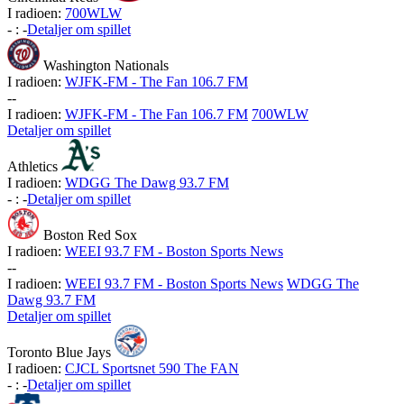
I radioen:
700WLW
-
:
-
Detaljer om spillet
Washington Nationals
I radioen:
WJFK-FM - The Fan 106.7 FM
-
-
I radioen:
WJFK-FM - The Fan 106.7 FM
700WLW
Detaljer om spillet
Athletics
I radioen:
WDGG The Dawg 93.7 FM
-
:
-
Detaljer om spillet
Boston Red Sox
I radioen:
WEEI 93.7 FM - Boston Sports News
-
-
I radioen:
WEEI 93.7 FM - Boston Sports News
WDGG The
Dawg 93.7 FM
Detaljer om spillet
Toronto Blue Jays
I radioen:
CJCL Sportsnet 590 The FAN
-
:
-
Detaljer om spillet