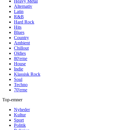
Heavy Metal
Alternativ
Latin
R&B
Hard Rock
Hits
Blues
Country
Ambient
Chillout
Oldies
80'erne
House
Indie
Klassisk Rock
Soul
Techno
70'erne
Top-emner
Nyheder
Kultur
Sport
Politik