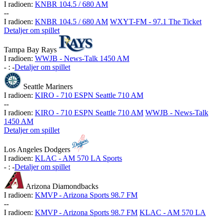
I radioen:
KNBR 104.5 / 680 AM
-
-
I radioen:
KNBR 104.5 / 680 AM
WXYT-FM - 97.1 The Ticket
Detaljer om spillet
Tampa Bay Rays
I radioen:
WWJB - News-Talk 1450 AM
-
:
-
Detaljer om spillet
Seattle Mariners
I radioen:
KIRO - 710 ESPN Seattle 710 AM
-
-
I radioen:
KIRO - 710 ESPN Seattle 710 AM
WWJB - News-Talk
1450 AM
Detaljer om spillet
Los Angeles Dodgers
I radioen:
KLAC - AM 570 LA Sports
-
:
-
Detaljer om spillet
Arizona Diamondbacks
I radioen:
KMVP - Arizona Sports 98.7 FM
-
-
I radioen:
KMVP - Arizona Sports 98.7 FM
KLAC - AM 570 LA