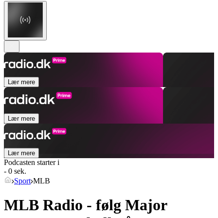
Lær mere
Lær mere
Lær mere
Podcasten starter i
- 0 sek.
Sport
MLB
MLB Radio - følg Major