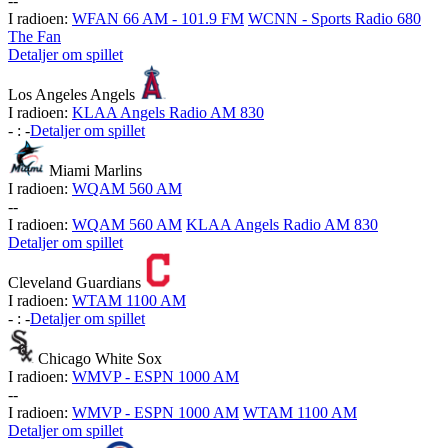
-
-
I radioen:
WFAN 66 AM - 101.9 FM
WCNN - Sports Radio 680
The Fan
Detaljer om spillet
Los Angeles Angels
I radioen:
KLAA Angels Radio AM 830
-
:
-
Detaljer om spillet
Miami Marlins
I radioen:
WQAM 560 AM
-
-
I radioen:
WQAM 560 AM
KLAA Angels Radio AM 830
Detaljer om spillet
Cleveland Guardians
I radioen:
WTAM 1100 AM
-
:
-
Detaljer om spillet
Chicago White Sox
I radioen:
WMVP - ESPN 1000 AM
-
-
I radioen:
WMVP - ESPN 1000 AM
WTAM 1100 AM
Detaljer om spillet