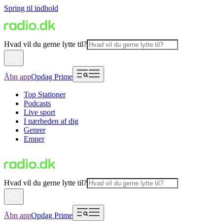
Spring til indhold
Hvad vil du gerne lytte til?
Åbn app
Opdag Prime
Top Stationer
Podcasts
Live sport
I nærheden af dig
Genrer
Emner
Hvad vil du gerne lytte til?
Åbn app
Opdag Prime