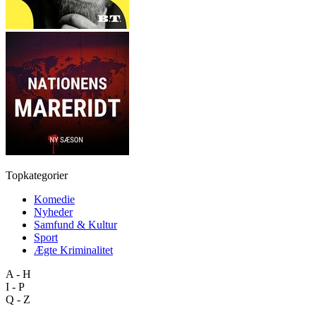
Topkategorier
Komedie
Nyheder
Samfund & Kultur
Sport
Ægte Kriminalitet
A - H
I - P
Q - Z