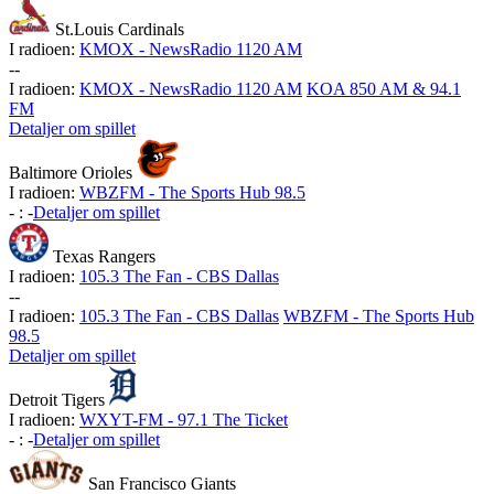
St.Louis Cardinals
I radioen:
KMOX - NewsRadio 1120 AM
-
-
I radioen:
KMOX - NewsRadio 1120 AM
KOA 850 AM & 94.1
FM
Detaljer om spillet
Baltimore Orioles
I radioen:
WBZFM - The Sports Hub 98.5
-
:
-
Detaljer om spillet
Texas Rangers
I radioen:
105.3 The Fan - CBS Dallas
-
-
I radioen:
105.3 The Fan - CBS Dallas
WBZFM - The Sports Hub
98.5
Detaljer om spillet
Detroit Tigers
I radioen:
WXYT-FM - 97.1 The Ticket
-
:
-
Detaljer om spillet
San Francisco Giants