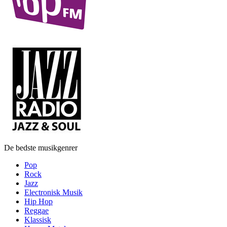
De bedste musikgenrer
Pop
Rock
Jazz
Electronisk Musik
Hip Hop
Reggae
Klassisk