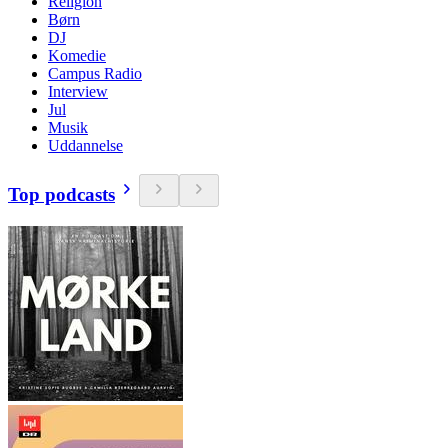
Religion
Børn
DJ
Komedie
Campus Radio
Interview
Jul
Musik
Uddannelse
Top podcasts