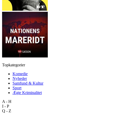
Topkategorier
Komedie
Nyheder
Samfund & Kultur
Sport
Ægte Kriminalitet
A - H
I - P
Q - Z