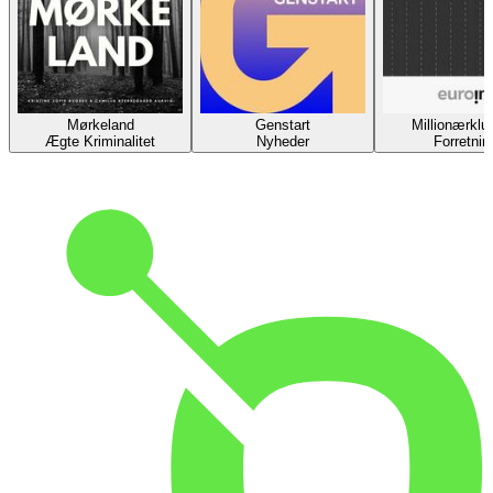
Mørkeland
Genstart
Millionærklu
Ægte Kriminalitet
Nyheder
Forretnin