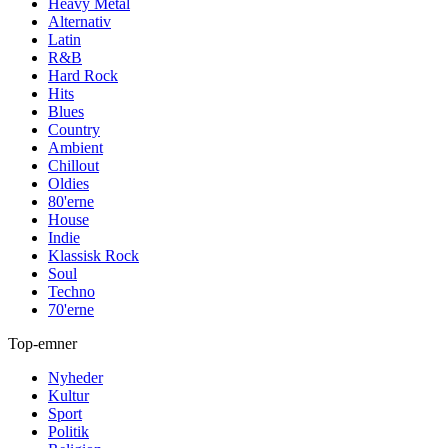
Heavy Metal
Alternativ
Latin
R&B
Hard Rock
Hits
Blues
Country
Ambient
Chillout
Oldies
80'erne
House
Indie
Klassisk Rock
Soul
Techno
70'erne
Top-emner
Nyheder
Kultur
Sport
Politik