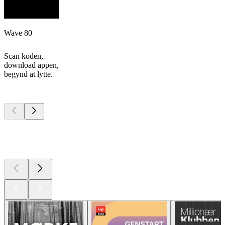
Wave 80
Scan koden,
download appen,
begynd at lytte.
Top
podcasts
Top
podcasts
Top
podcasts