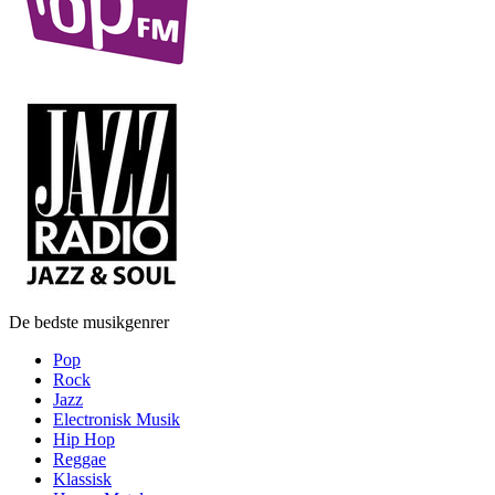
De bedste musikgenrer
Pop
Rock
Jazz
Electronisk Musik
Hip Hop
Reggae
Klassisk