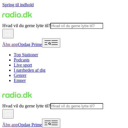
Spring til indhold
Hvad vil du gerne lytte til?
Åbn app
Opdag Prime
Top Stationer
Podcasts
Live sport
I nærheden af dig
Genrer
Emner
Hvad vil du gerne lytte til?
Åbn app
Opdag Prime