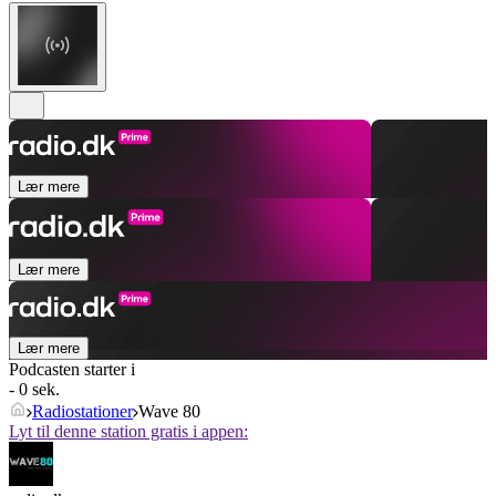
Lær mere
Lær mere
Lær mere
Podcasten starter i
- 0 sek.
Radiostationer
Wave 80
Lyt til denne station gratis i appen: