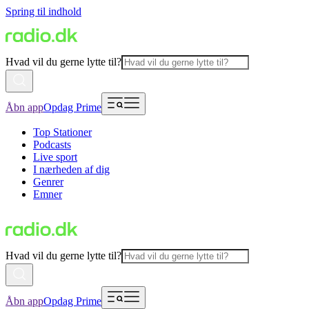
Spring til indhold
Hvad vil du gerne lytte til?
Åbn app
Opdag Prime
Top Stationer
Podcasts
Live sport
I nærheden af dig
Genrer
Emner
Hvad vil du gerne lytte til?
Åbn app
Opdag Prime