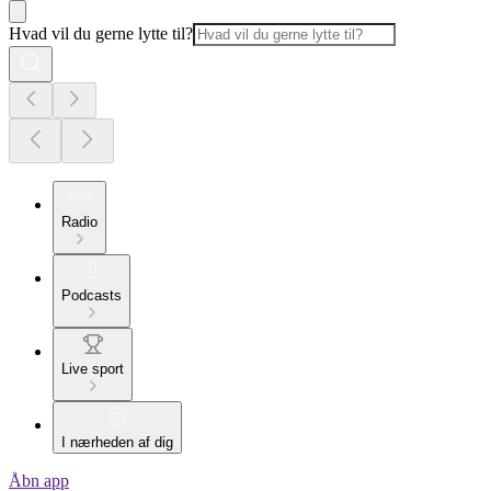
Hvad vil du gerne lytte til?
Radio
Podcasts
Live sport
I nærheden af dig
Åbn app