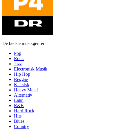
De bedste musikgenrer
Pop
Rock
Jazz
Electronisk Musik
Hip Hop
Reggae
Klassisk
Heavy Metal
Alternativ
Latin
R&B
Hard Rock
Hits
Blues
Country