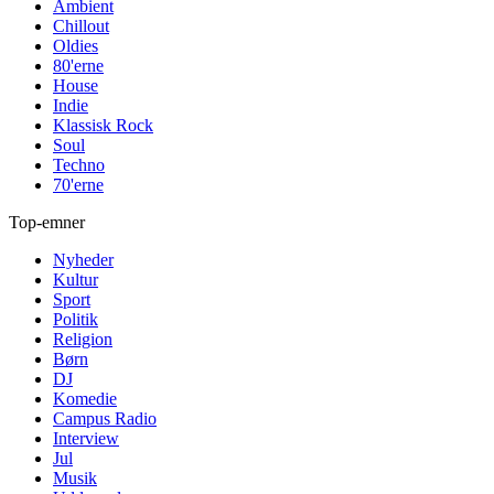
Ambient
Chillout
Oldies
80'erne
House
Indie
Klassisk Rock
Soul
Techno
70'erne
Top-emner
Nyheder
Kultur
Sport
Politik
Religion
Børn
DJ
Komedie
Campus Radio
Interview
Jul
Musik