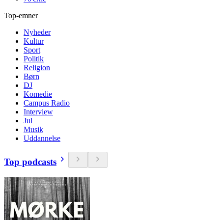
Top-emner
Nyheder
Kultur
Sport
Politik
Religion
Børn
DJ
Komedie
Campus Radio
Interview
Jul
Musik
Uddannelse
Top podcasts