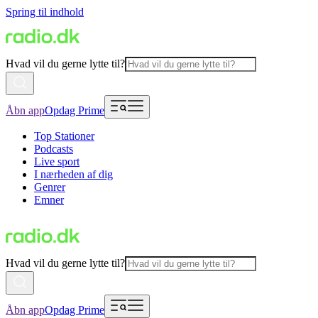
Spring til indhold
Hvad vil du gerne lytte til?
Åbn app
Opdag Prime
Top Stationer
Podcasts
Live sport
I nærheden af dig
Genrer
Emner
Hvad vil du gerne lytte til?
Åbn app
Opdag Prime