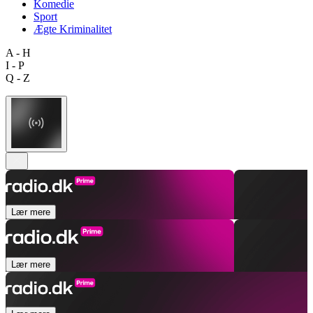
Komedie
Sport
Ægte Kriminalitet
A - H
I - P
Q - Z
Lær mere
Lær mere