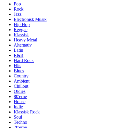
Pop
Rock
Jazz
Electronisk Musik
Hip Hop
Reggae
Klassisk
Heavy Metal
Alternativ
Latin
R&B
Hard Rock
Hits
Blues
Country
Ambient
Chillout
Oldies
80'erne
House
Indie
Klassisk Rock
Soul
Techno
70'erne