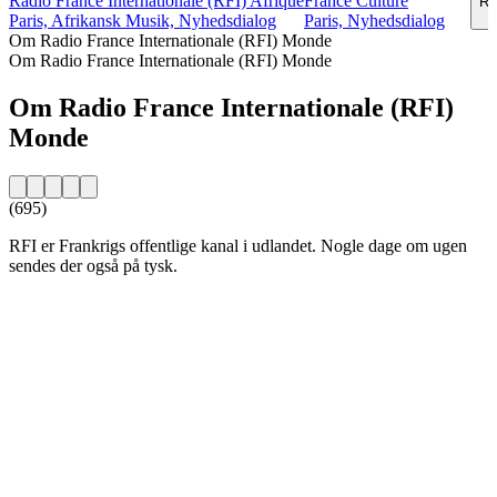
Radio France Internationale (RFI) Afrique
France Culture
Ra
Paris, Afrikansk Musik, Nyhedsdialog
Paris, Nyhedsdialog
Om Radio France Internationale (RFI) Monde
Om Radio France Internationale (RFI) Monde
Om Radio France Internationale (RFI)
Monde
(695)
RFI er Frankrigs offentlige kanal i udlandet. Nogle dage om ugen
sendes der også på tysk.
Stationens website