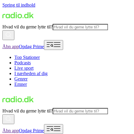
Spring til indhold
Hvad vil du gerne lytte til?
Åbn app
Opdag Prime
Top Stationer
Podcasts
Live sport
I nærheden af dig
Genrer
Emner
Hvad vil du gerne lytte til?
Åbn app
Opdag Prime