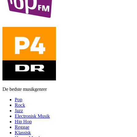
De bedste musikgenrer
Pop
Rock
Jazz
Electronisk Musik
Hip Hop
Reggae
Klassisk