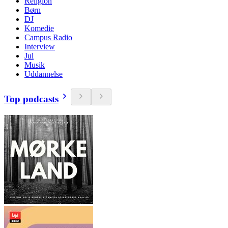
Religion
Børn
DJ
Komedie
Campus Radio
Interview
Jul
Musik
Uddannelse
Top podcasts