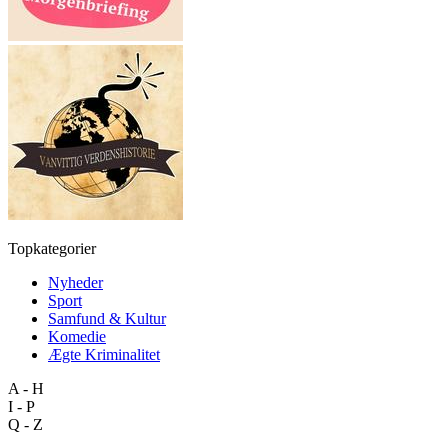
Topkategorier
Nyheder
Sport
Samfund & Kultur
Komedie
Ægte Kriminalitet
A - H
I - P
Q - Z