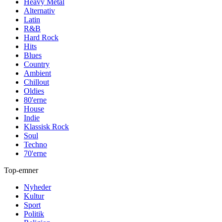
Heavy Metal
Alternativ
Latin
R&B
Hard Rock
Hits
Blues
Country
Ambient
Chillout
Oldies
80'erne
House
Indie
Klassisk Rock
Soul
Techno
70'erne
Top-emner
Nyheder
Kultur
Sport
Politik