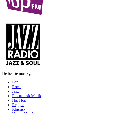
De bedste musikgenrer
Pop
Rock
Jazz
Electronisk Musik
Hip Hop
Reggae
Klassisk