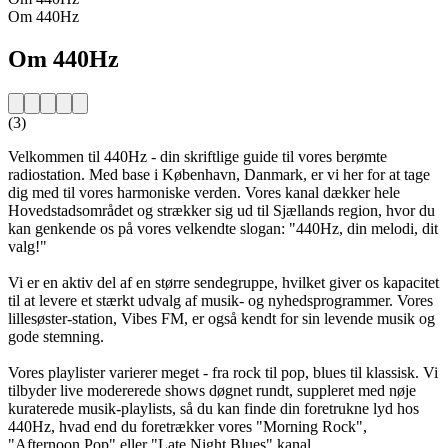
Om 440Hz
Om 440Hz
(3)
Velkommen til 440Hz - din skriftlige guide til vores berømte
radiostation. Med base i København, Danmark, er vi her for at tage
dig med til vores harmoniske verden. Vores kanal dækker hele
Hovedstadsområdet og strækker sig ud til Sjællands region, hvor du
kan genkende os på vores velkendte slogan: "440Hz, din melodi, dit
valg!"
Vi er en aktiv del af en større sendegruppe, hvilket giver os kapacitet
til at levere et stærkt udvalg af musik- og nyhedsprogrammer. Vores
lillesøster-station, Vibes FM, er også kendt for sin levende musik og
gode stemning.
Vores playlister varierer meget - fra rock til pop, blues til klassisk. Vi
tilbyder live modererede shows døgnet rundt, suppleret med nøje
kuraterede musik-playlists, så du kan finde din foretrukne lyd hos
440Hz, hvad end du foretrækker vores "Morning Rock",
"Afternoon Pop" eller "Late Night Blues" kanal.