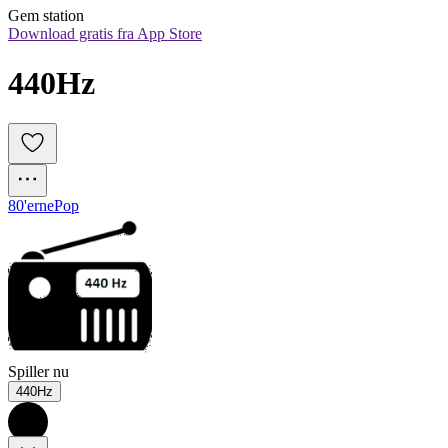
Gem station
Download gratis fra App Store
440Hz
80'erne
Pop
Spiller nu
440Hz