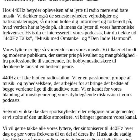
Hos 440Hz betyder oplevelsen af at lytte til radio mere end bare
musik. Vi dækker også de seneste nyheder, vejrudsigter og
trafikopdateringer, så du kan holde dig informeret og forberedt på,
hvad verden har at byde på, alt imens du lytter til vores harmoniske
frekvenser. Hvis du er interesseret i vores podcasts, bør du tjekke ud
"440Hz Talks", "Musik med Omtanke" og "Den Indre Harmoni".
Vores lyttere er lige så varierede som vores musik. Vi tiltaler et bredt
og moderne publikum, der sætter pris på kvalitet og mangfoldighed -
fra professionelle til studerende, fra hobbymusikelskere til
dedikerede fans af en bestemt genre.
440Hz er ikke blot en radiostation. Vi er en passioneret gruppe af
musik- og nyhedselskere, der arbejder for at bringe det bedste af
begge verdener lige til dit auditive rum. Vi er kendt for vores
blanding af musikgenrer og vores dybdegående diskussion i vores
podcasts.
Selvom vi ikke dækker sportsnyheder eller religiøse arrangementer,
er vi stolte af den unikke atmosfære, vi bringer igennem vores kanal.
Vi vil gerne takke alle vores lyttere, der sintoniserer til 440Hz hver
dag og gør vores frekvens til en del af deres liv. Husk at du stadig
kan finde os på vores online-radio, internetradio og lytte til os live,