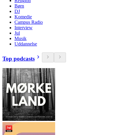
Religion
Børn
DJ
Komedie
Campus Radio
Interview
Jul
Musik
Uddannelse
Top podcasts