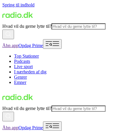
Spring til indhold
Hvad vil du gerne lytte til?
Åbn app
Opdag Prime
Top Stationer
Podcasts
Live sport
I nærheden af dig
Genrer
Emner
Hvad vil du gerne lytte til?
Åbn app
Opdag Prime