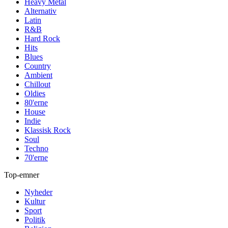
Heavy Metal
Alternativ
Latin
R&B
Hard Rock
Hits
Blues
Country
Ambient
Chillout
Oldies
80'erne
House
Indie
Klassisk Rock
Soul
Techno
70'erne
Top-emner
Nyheder
Kultur
Sport
Politik