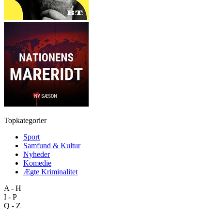
Topkategorier
Sport
Samfund & Kultur
Nyheder
Komedie
Ægte Kriminalitet
A - H
I - P
Q - Z