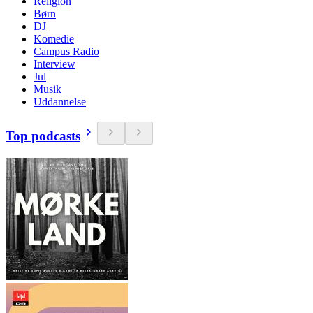
Religion
Børn
DJ
Komedie
Campus Radio
Interview
Jul
Musik
Uddannelse
Top podcasts