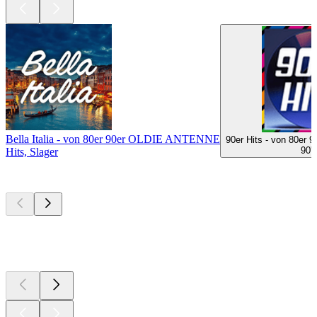
Bella Italia - von 80er 90er OLDIE ANTENNE
90er Hits - von 80e
90'e
Hits, Slager
Top
podcasts
Top
podcasts
Top
podcasts