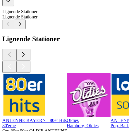
Lignende Stationer
Lignende Stationer
Lignende Stationer
ANTENNE BAYERN - 80er Hits
Oldies
ANTENNE
80'erne
Hamborg, Oldies
Pop, Balla
Om 80er 90er OLDIE ANTENNE