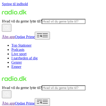
Spring til indhold
Hvad vil du gerne lytte til?
Åbn app
Opdag Prime
Top Stationer
Podcasts
Live sport
I nærheden af dig
Genrer
Emner
Hvad vil du gerne lytte til?
Åbn app
Opdag Prime