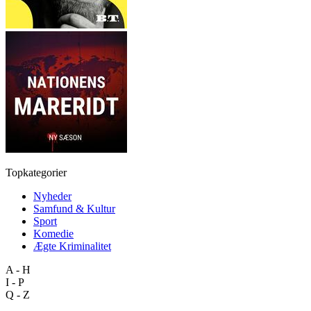
Topkategorier
Nyheder
Samfund & Kultur
Sport
Komedie
Ægte Kriminalitet
A - H
I - P
Q - Z