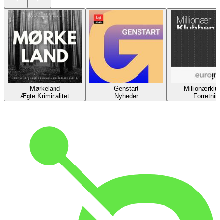
Mørkeland
Genstart
Millionærklu
Ægte Kriminalitet
Nyheder
Forretnin