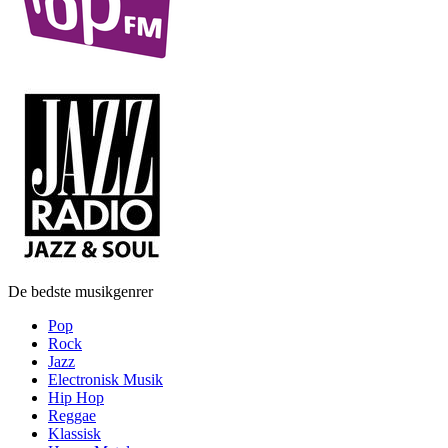
De bedste musikgenrer
Pop
Rock
Jazz
Electronisk Musik
Hip Hop
Reggae
Klassisk