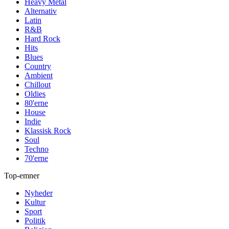
Heavy Metal
Alternativ
Latin
R&B
Hard Rock
Hits
Blues
Country
Ambient
Chillout
Oldies
80'erne
House
Indie
Klassisk Rock
Soul
Techno
70'erne
Top-emner
Nyheder
Kultur
Sport
Politik