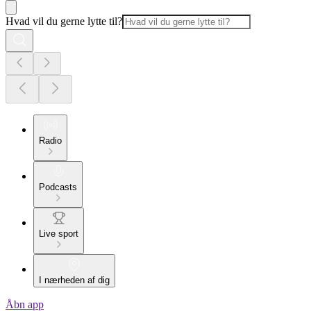
Hvad vil du gerne lytte til?
Radio
Podcasts
Live sport
I nærheden af dig
Åbn app