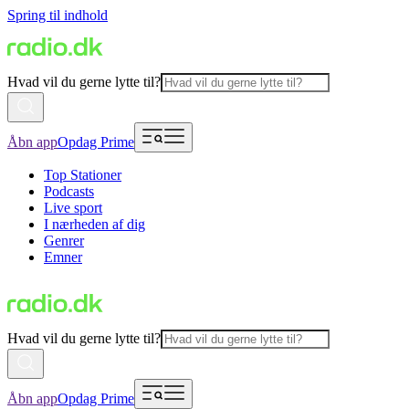
Spring til indhold
Hvad vil du gerne lytte til?
Åbn app
Opdag Prime
Top Stationer
Podcasts
Live sport
I nærheden af dig
Genrer
Emner
Hvad vil du gerne lytte til?
Åbn app
Opdag Prime