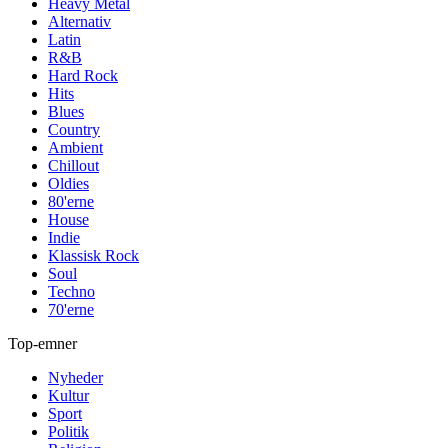
Heavy Metal
Alternativ
Latin
R&B
Hard Rock
Hits
Blues
Country
Ambient
Chillout
Oldies
80'erne
House
Indie
Klassisk Rock
Soul
Techno
70'erne
Top-emner
Nyheder
Kultur
Sport
Politik