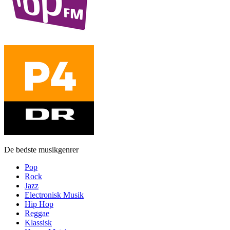
De bedste musikgenrer
Pop
Rock
Jazz
Electronisk Musik
Hip Hop
Reggae
Klassisk