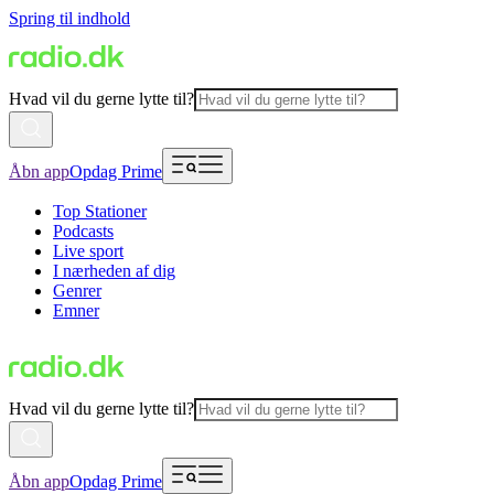
Spring til indhold
Hvad vil du gerne lytte til?
Åbn app
Opdag Prime
Top Stationer
Podcasts
Live sport
I nærheden af dig
Genrer
Emner
Hvad vil du gerne lytte til?
Åbn app
Opdag Prime