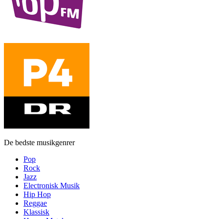
De bedste musikgenrer
Pop
Rock
Jazz
Electronisk Musik
Hip Hop
Reggae
Klassisk