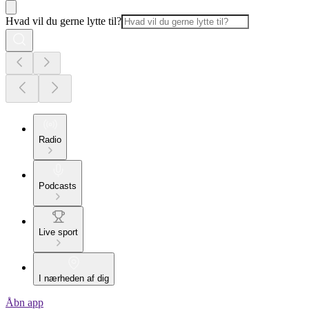
Hvad vil du gerne lytte til?
Radio
Podcasts
Live sport
I nærheden af dig
Åbn app