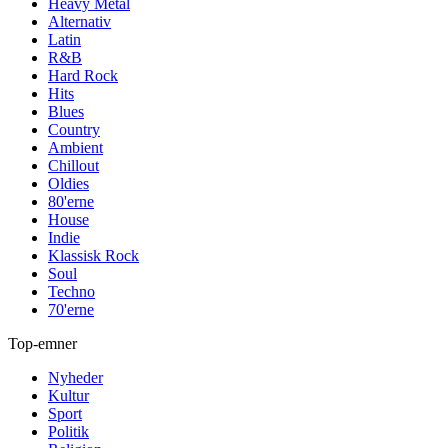
Heavy Metal
Alternativ
Latin
R&B
Hard Rock
Hits
Blues
Country
Ambient
Chillout
Oldies
80'erne
House
Indie
Klassisk Rock
Soul
Techno
70'erne
Top-emner
Nyheder
Kultur
Sport
Politik