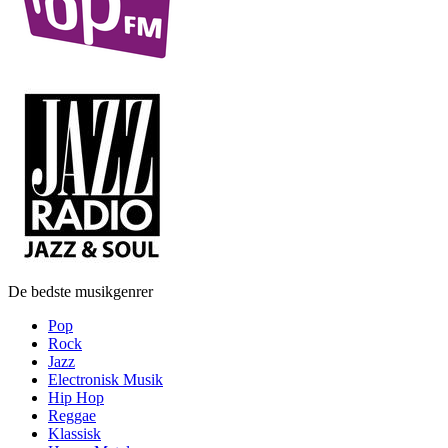
De bedste musikgenrer
Pop
Rock
Jazz
Electronisk Musik
Hip Hop
Reggae
Klassisk