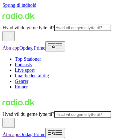
Spring til indhold
Hvad vil du gerne lytte til?
Åbn app
Opdag Prime
Top Stationer
Podcasts
Live sport
I nærheden af dig
Genrer
Emner
Hvad vil du gerne lytte til?
Åbn app
Opdag Prime