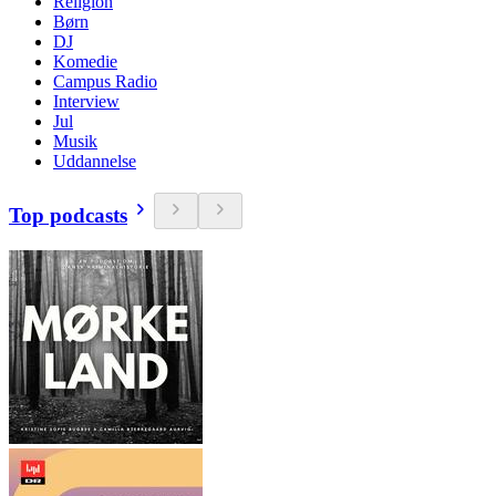
Religion
Børn
DJ
Komedie
Campus Radio
Interview
Jul
Musik
Uddannelse
Top podcasts