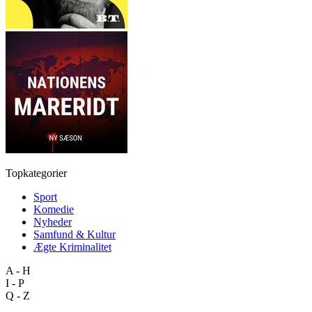
Topkategorier
Sport
Komedie
Nyheder
Samfund & Kultur
Ægte Kriminalitet
A - H
I - P
Q - Z