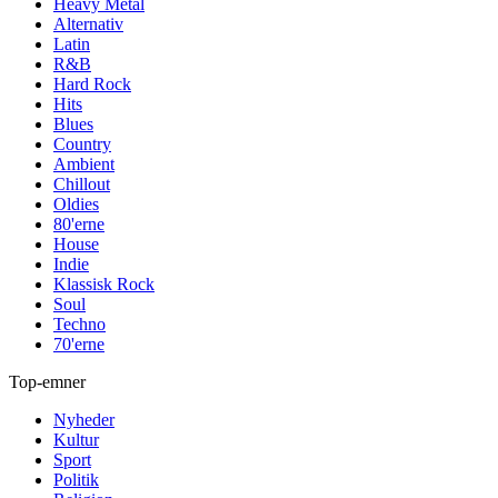
Heavy Metal
Alternativ
Latin
R&B
Hard Rock
Hits
Blues
Country
Ambient
Chillout
Oldies
80'erne
House
Indie
Klassisk Rock
Soul
Techno
70'erne
Top-emner
Nyheder
Kultur
Sport
Politik