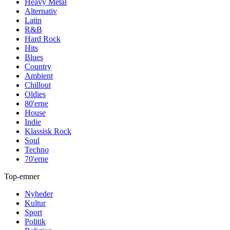
Heavy Metal
Alternativ
Latin
R&B
Hard Rock
Hits
Blues
Country
Ambient
Chillout
Oldies
80'erne
House
Indie
Klassisk Rock
Soul
Techno
70'erne
Top-emner
Nyheder
Kultur
Sport
Politik