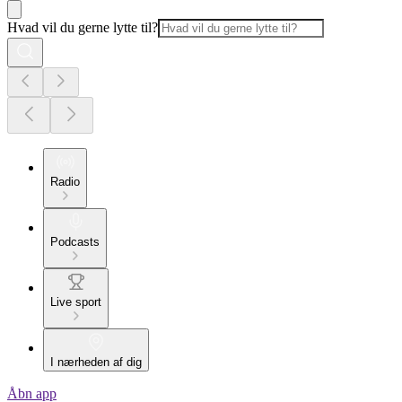
Hvad vil du gerne lytte til?
Radio
Podcasts
Live sport
I nærheden af dig
Åbn app