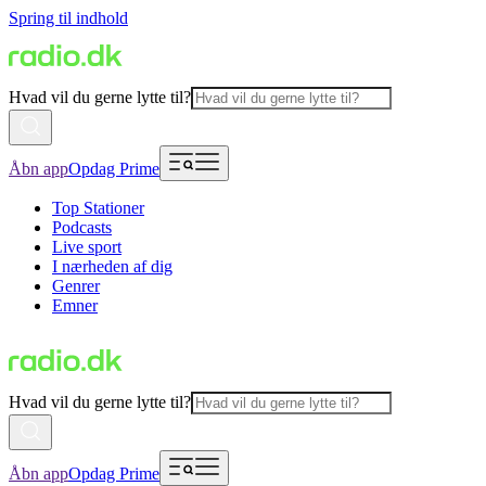
Spring til indhold
Hvad vil du gerne lytte til?
Åbn app
Opdag Prime
Top Stationer
Podcasts
Live sport
I nærheden af dig
Genrer
Emner
Hvad vil du gerne lytte til?
Åbn app
Opdag Prime