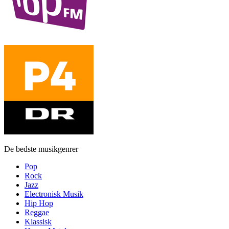
De bedste musikgenrer
Pop
Rock
Jazz
Electronisk Musik
Hip Hop
Reggae
Klassisk