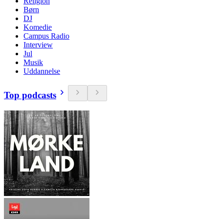
Religion
Børn
DJ
Komedie
Campus Radio
Interview
Jul
Musik
Uddannelse
Top podcasts