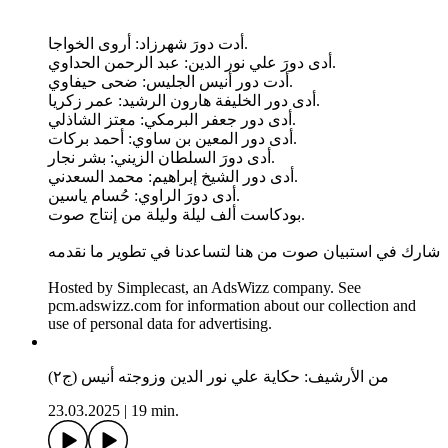
أدت دورَ شهرزاد: أروى الخواجا.
أدى دورَ علي نور الدين: عبد الرحمن الحداوي.
أدت دور أنيس الجليس: ضحى حيفاوي.
أدى دور الخليفة هارون الرشيد: عمر زكريا.
أدى دور جعفر البرمكي: معتز الشاذلي.
أدى دور المعين بن ساوي: أحمد بركات.
أدى دورَ السلطان الزيني: بشر نجار.
أدى دور الشيخ إبراهيم: محمد السعدني.
أدى دورَ الراوي: حُسام ياسين.
بودكاست ألف ليلة وليلة من إنتاج صوت.
شارك في استبيان صوت من هنا لتساعدنا في تطوير ما نقدمه
Hosted by Simplecast, an AdsWizz company. See
pcm.adswizz.com for information about our collection and
use of personal data for advertising.
من الأرشيف: حكاية علي نور الدين وزوجته أنيس (ج٢)
23.03.2025
|
19 min.