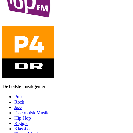
De bedste musikgenrer
Pop
Rock
Jazz
Electronisk Musik
Hip Hop
Reggae
Klassisk