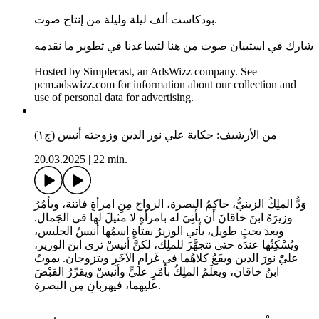
بودكاست ألف ليلة وليلة من إنتاج صوت.
شارك في استبيان صوت من هنا لتساعدنا في تطوير ما نقدمه
Hosted by Simplecast, an AdsWizz company. See
pcm.adswizz.com for information about our collection and
use of personal data for advertising.
من الأرشيف: حكاية علي نور الدين وزوجته أنيس (ج١)
20.03.2025
|
22 min.
وَدُّ الملِكُ الزينيُّ، حاكِمُ البصرة، الزواجَ مِنِ امرأةٍ فاتنة، ويأمُرُ
وزيرَهُ ابنَ خاقانَ أن يأتِيَ له بامرأةٍ لا مثيلَ لها في الجَمال.
وبعدَ بحثٍ طويل، يأتي الوزيرُ بفتاةٍ اسمُها أنيسُ الجليس،
ويُسْكِنُها عندَه حتى تتجهَّزَ للملِك، لكنَّ أنيسْ ترى ابنَ الوزير،
عليّْ نورَ الدين ويقَعُ كلاهُما في غَرامِ الآخَرِ ويتزوجان. يموتُ
ابنُ خاقان، ويعلَمُ الملِكُ بأمْرِ عليٍّ وأنيسْ ويقرِّرُ القبْضَ
عليهما، فيهربانِ مِن البصرة.