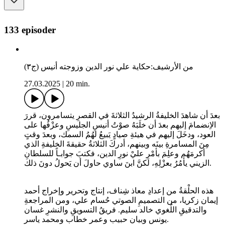
133 episoder
من الأرشيف:حكاية علي نور الدين وزوجته أنيس (ج٣)
27.03.2025
|
20 min.
بعدَ أن شاهدَ الخليفةُ الرشيدُ الثلاثةَ في القصرِ يتسامرون، قررَ
الاِنضمامَ إليهم بعدَ أن خلَبَهُ صوْتُ أنيسِ الجليسِ وعزْفُها على
العود، ودخَلَ إليهم في هيئةِ صيادٍ يَبيعُ لهُمُ السمك، وبعدَ وقتٍ
مِنَ المسامرةِ بينَه وبينهم، أدركَ الثلاثةُ حقيقةَ الخليفةِ الذي
أكرمَهُم وعلِمَ بأمْرِ عليْ نورِ الدين، فكتبَ جوابـاً للسلطانِ
الزيني يأمُرُ بعزْلِهِ، لكنَّ ابنَ ساوي حاولَ أن يَحولُ دونَ ذلك.
هذه الحلْقةُ من إعدادِ معاذ شِناف، إنتاج وتحرير وإخراج أحمد
إيمان زكريا، من التصميمِ الصوتي حُسام علي، ومن المراجعةِ
والتدقيقِ اللُغوي خالد سليم. فريقُ التسويقِ والنشرِ غسان
يونس وبيان حبيب وعمر خطاب ومحمد ياسر.