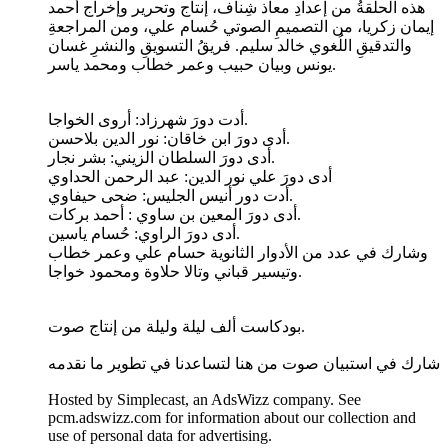
هذه الحلْقةُ من إعدادِ معاذ شِناف، إنتاج وتحرير وإخراج أحمد
إيمان زكريا، من التصميمِ الصوتي حُسام علي، ومن المراجعةِ
والتدقيقِ اللُغوي خالد سليم. فريقُ التسويقِ والنشرِ غسان
يونس وبيان حبيب وعمر خطاب ومحمد ياسر.
أدت دورَ شهرزاد: أروى الخواجا.
أدى دورَ ابن خاقان: نور الدين بلاحسن.
أدى دورَ السلطان الزيني: بشر نجار.
أدى دورَ علي نور الدين: عبد الرحمن الحداوي
أدت دور أنيس الجليس: ضحى حيفاوي.
أدى دورَ المعين بن ساوي : أحمد بركات.
أدى دورَ الراوي: حُسام ياسين.
وشارك في عدد من الأدوار الثانوية حسام علي وعمر خطاب
وتيسير قباني وتالا حلاوة ومحمود خواجا.
بودكاست ألف ليلة وليلة من إنتاج صوت.
شارك في استبيان صوت من هنا لتساعدنا في تطوير ما نقدمه
Hosted by Simplecast, an AdsWizz company. See
pcm.adswizz.com for information about our collection and
use of personal data for advertising.