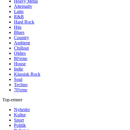
Heavy Metal
Alternativ
Latin
R&B
Hard Rock
Hits
Blues
Country
Ambient
Chillout
Oldies
80'erne
House
Indie
Klassisk Rock
Soul
Techno
70'erne
Top-emner
Nyheder
Kultur
Sport
Politik