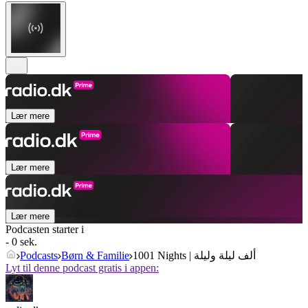
Lær mere
Lær mere
Lær mere
Podcasten starter i
- 0 sek.
Podcasts
Børn & Familie
1001 Nights | ألف ليلة وليلة
Lyt til denne podcast gratis i appen: