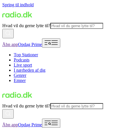
Spring til indhold
Hvad vil du gerne lytte til?
Åbn app
Opdag Prime
Top Stationer
Podcasts
Live sport
I nærheden af dig
Genrer
Emner
Hvad vil du gerne lytte til?
Åbn app
Opdag Prime