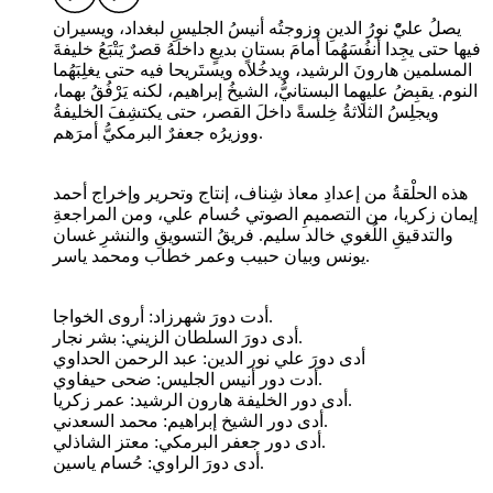
يصلُ عليّْ نورُ الدينِ وزوجتُه أنيسُ الجليسِ لبغداد، ويسيران
فيها حتى يجِدا أنفُسَهُما أمامَ بستانٍ بديعٍ داخلَهُ قصرٌ يَتْبَعُ خليفةَ
المسلمين هارونَ الرشيد، ويدخُلاه ويستَريحا فيه حتى يغلِبَهُما
النوم. يقبِضُ عليهِما البستانيُّ، الشيخُ إبراهيم، لكنه يَرْفُقُ بهما،
ويجلِسُ الثلاثةُ خِلسةً داخلَ القصر، حتى يكتشِفَ الخليفةُ
ووزيرُه جعفرٌ البرمكيُّ أمرَهم.
هذه الحلْقةُ من إعدادِ معاذ شِناف، إنتاج وتحرير وإخراج أحمد
إيمان زكريا، من التصميمِ الصوتي حُسام علي، ومن المراجعةِ
والتدقيقِ اللُغوي خالد سليم. فريقُ التسويقِ والنشرِ غسان
يونس وبيان حبيب وعمر خطاب ومحمد ياسر.
أدت دورَ شهرزاد: أروى الخواجا.
أدى دورَ السلطان الزيني: بشر نجار.
أدى دورَ علي نور الدين: عبد الرحمن الحداوي
أدت دور أنيس الجليس: ضحى حيفاوي.
أدى دور الخليفة هارون الرشيد: عمر زكريا.
أدى دور الشيخ إبراهيم: محمد السعدني.
أدى دور جعفر البرمكي: معتز الشاذلي.
أدى دورَ الراوي: حُسام ياسين.