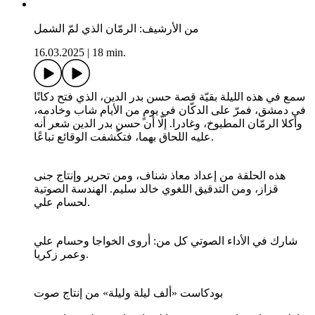
من الأرشيف: الرمّان الذي لمّ الشمل
16.03.2025
|
18 min.
سمع في هذه الليلة بقيّة قصة حسن بدر الدين، الذي فتح دكانًا
في دمشق، فمرّ على الدكّان في يومٍ من الأيام شاب وخادمه،
وأكلا الرمّان المطبوخ، وغادرا. إلّا أن حسن بدر الدين شعر أنه
عليه اللحاق بهما، فتكّشفت الوقائع تباعًا.
هذه الحلقة من إعداد معاذ شناف، ومن تحرير وإنتاج جنى
قزاز، ومن التدقيق اللغوي خالد سليم. الهندسة الصوتية
لحسام علي.
شارك في الأداء الصوتي كل من: أروى الخواجا وحسام علي
وعمر زكريا.
بودكاست «ألف ليلة وليلة» من إنتاج صوت