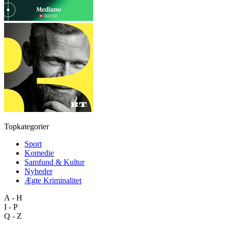
Topkategorier
Sport
Komedie
Samfund & Kultur
Nyheder
Ægte Kriminalitet
A - H
I - P
Q - Z