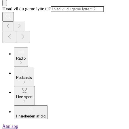
Hvad vil du gerne lytte til?
Radio
Podcasts
Live sport
I nærheden af dig
Åbn app